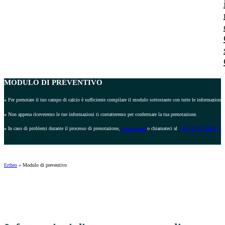
MODULO DI PREVENTIVO
»
Per prenotare il tuo campo di calcio è sufficiente compilare il modulo sottostante con tutte le informazioni r
»
Non appena riceveremo le tue informazioni ti contatteremo per confermare la tua prenotazione.
»
In caso di problemi durante il processo di prenotazione,
contattateci
o chiamateci al
(+39) 02 87 368 972
.
Ertheo
»
Modulo di preventivo