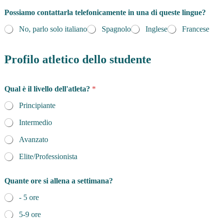
Possiamo contattarla telefonicamente in una di queste lingue?
No, parlo solo italiano
Spagnolo
Inglese
Francese
u
n
Profilo atletico dello studente
a
p
e
Qual è il livello dell'atleta?
*
r
u
Principiante
n
Intermedio
Avanzato
Elite/Professionista
Quante ore si allena a settimana?
- 5 ore
5-9 ore