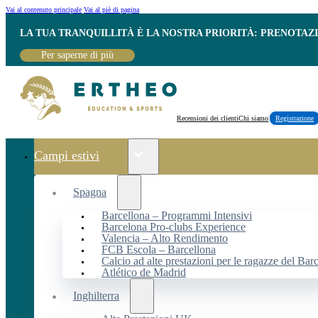
Vai al contenuto principale
Vai al piè di pagina
LA TUA TRANQUILLITÀ È LA NOSTRA PRIORITÀ: PRENOTAZ
Per saperne di più
Recensioni dei clienti
Chi siamo
Registrazione
Campi estivi
Spagna
Barcellona – Programmi Intensivi
Barcelona Pro-clubs Experience
Valencia – Alto Rendimento
FCB Escola – Barcellona
Calcio ad alte prestazioni per le ragazze del Bar
Atlético de Madrid
Inghilterra