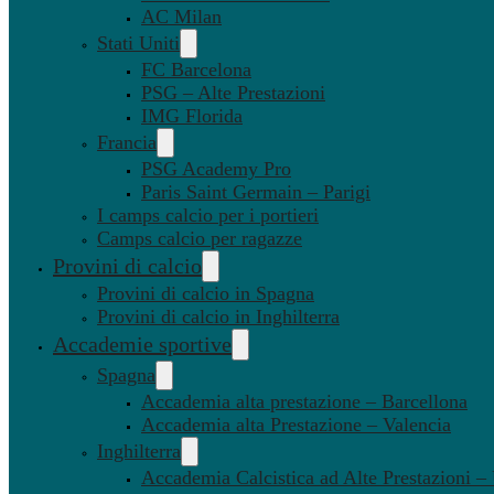
AC Milan
Stati Uniti
FC Barcelona
PSG – Alte Prestazioni
IMG Florida
Francia
PSG Academy Pro
Paris Saint Germain – Parigi
I camps calcio per i portieri
Camps calcio per ragazze
Provini di calcio
Provini di calcio in Spagna
Provini di calcio in Inghilterra
Accademie sportive
Spagna
Accademia alta prestazione – Barcellona
Accademia alta Prestazione – Valencia
Inghilterra
Accademia Calcistica ad Alte Prestazioni 