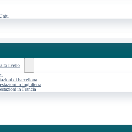
Uniti
alto livello
ni
tazioni di barcellona
estazioni in Inghilterra
restazioni in Francia