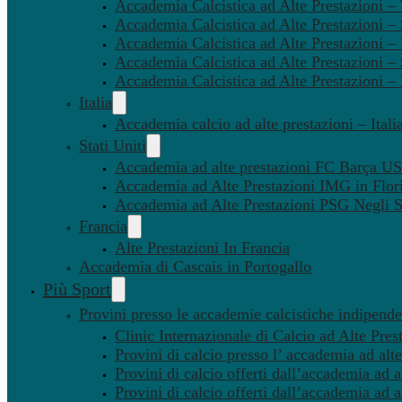
Accademia Calcistica ad Alte Prestazioni 
Accademia Calcistica ad Alte Prestazioni –
Accademia Calcistica ad Alte Prestazioni – 
Accademia Calcistica ad Alte Prestazioni –
Accademia Calcistica ad Alte Prestazioni –
Italia
Accademia calcio ad alte prestazioni – Itali
Stati Uniti
Accademia ad alte prestazioni FC Barça U
Accademia ad Alte Prestazioni IMG in Flor
Accademia ad Alte Prestazioni PSG Negli St
Francia
Alte Prestazioni In Francia
Accademia di Cascais in Portogallo
Più Sport
Provini presso le accademie calcistiche indipenden
Clinic Internazionale di Calcio ad Alte Pres
Provini di calcio presso l’ accademia ad alte
Provini di calcio offerti dall’accademia ad al
Provini di calcio offerti dall’accademia ad a