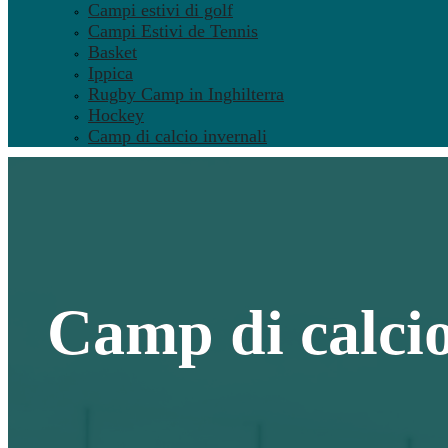
Campi estivi di golf
Campi Estivi de Tennis
Basket
Ippica
Rugby Camp in Inghilterra
Hockey
Camp di calcio invernali
Camp di calci