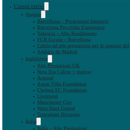
Campi estivi
Spagna
Barcellona – Programmi Intensivi
Barcelona Pro-clubs Experience
Valencia – Alto Rendimento
FCB Escola – Barcellona
Calcio ad alte prestazioni per le ragazze de
Atlético de Madrid
Inghilterra
Alte Prestazioni UK
New Era Calcio + inglese
Arsenal
Aston Villa Foundation
Chelsea FC Foundation
Liverpool
Manchester City
West Ham United
Tottenham Hotspurs
Italia
Italia – Alte Prestazioni