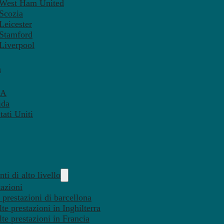
– West Ham United
 Scozia
Leicester
 Stamford
 Liverpool
a
SA
ida
ati Uniti
ti di alto livello
tazioni
 prestazioni di barcellona
te prestazioni in Inghilterra
lte prestazioni in Francia