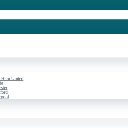
st Ham United
ia
ester
mford
rpool