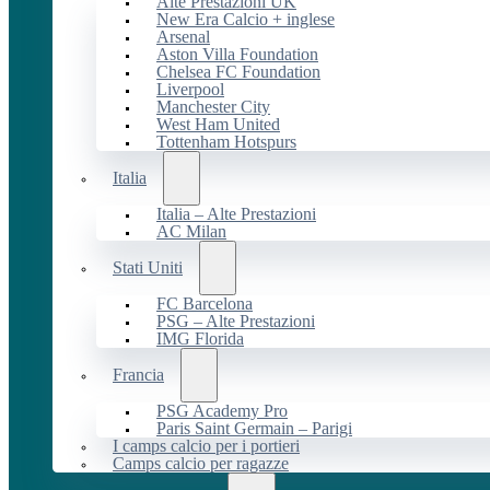
Alte Prestazioni UK
New Era Calcio + inglese
Arsenal
Aston Villa Foundation
Chelsea FC Foundation
Liverpool
Manchester City
West Ham United
Tottenham Hotspurs
Italia
Italia – Alte Prestazioni
AC Milan
Stati Uniti
FC Barcelona
PSG – Alte Prestazioni
IMG Florida
Francia
PSG Academy Pro
Paris Saint Germain – Parigi
I camps calcio per i portieri
Camps calcio per ragazze