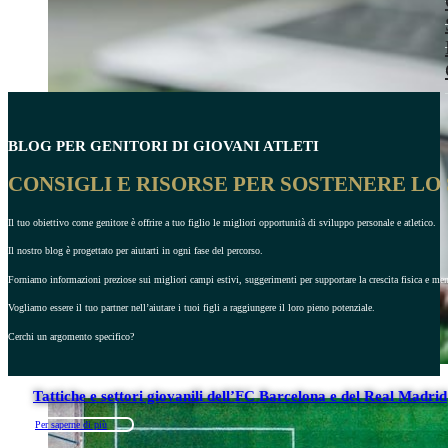
BLOG PER GENITORI DI GIOVANI ATLETI
CONSIGLI E RISORSE PER SOSTENERE LO
Il tuo obiettivo come genitore è offrire a tuo figlio le migliori opportunità di sviluppo personale e atletico.
Il nostro blog è progettato per aiutarti in ogni fase del percorso.
Forniamo informazioni preziose sui migliori campi estivi, suggerimenti per supportare la crescita fisica e menta
Vogliamo essere il tuo partner nell’aiutare i tuoi figli a raggiungere il loro pieno potenziale.
Cerchi un argomento specifico?
Tattiche e settori giovanili dell’FC Barcelona e del Real Madrid
Per saperne di più