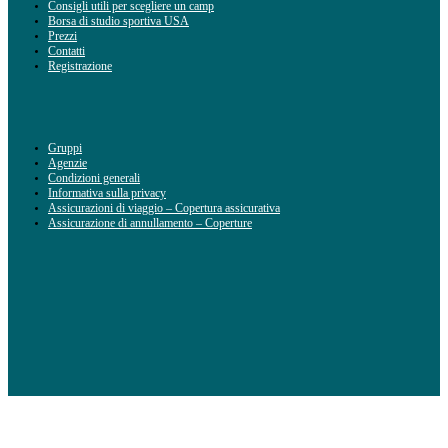
Consigli utili per scegliere un camp
Borsa di studio sportiva USA
Prezzi
Contatti
Registrazione
Gruppi
Agenzie
Condizioni generali
Informativa sulla privacy
Assicurazioni di viaggio – Copertura assicurativa
Assicurazione di annullamento – Coperture