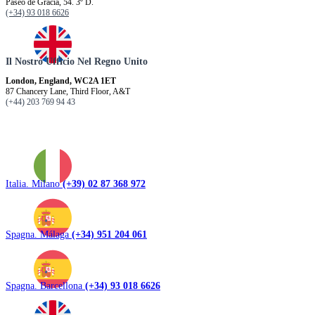
Paseo de Gracia, 54. 3º D.
(+34) 93 018 6626
Il Nostro Ufficio Nel Regno Unito
London, England, WC2A 1ET
87 Chancery Lane, Third Floor, A&T
(+44) 203 769 94 43
Italia. Milano
(+39) 02 87 368 972
Spagna. Málaga
(+34) 951 204 061
Spagna. Barcellona
(+34) 93 018 6626