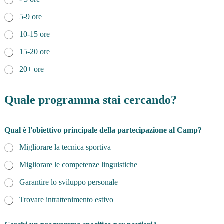
5-9 ore
10-15 ore
15-20 ore
20+ ore
Quale programma stai cercando?
Q
Qual è l'obiettivo principale della partecipazione al Camp?
u
a
Migliorare la tecnica sportiva
l
e
Migliorare le competenze linguistiche
e
m
Garantire lo sviluppo personale
a
i
Trovare intrattenimento estivo
l