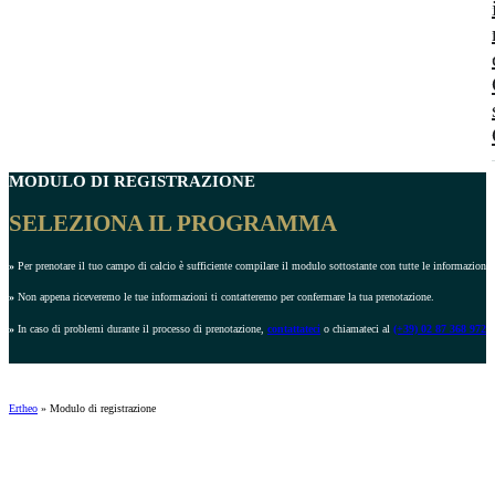
MODULO DI REGISTRAZIONE
SELEZIONA IL PROGRAMMA
»
Per prenotare il tuo campo di calcio è sufficiente compilare il modulo sottostante con tutte le informazioni r
»
Non appena riceveremo le tue informazioni ti contatteremo per confermare la tua prenotazione.
»
In caso di problemi durante il processo di prenotazione,
contattateci
o chiamateci al
(+39) 02 87 368 972
.
Ertheo
»
Modulo di registrazione