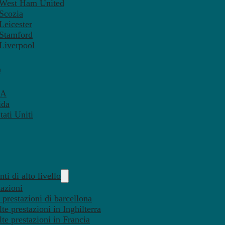
– West Ham United
 Scozia
Leicester
 Stamford
 Liverpool
a
SA
ida
ati Uniti
ti di alto livello
tazioni
 prestazioni di barcellona
te prestazioni in Inghilterra
lte prestazioni in Francia