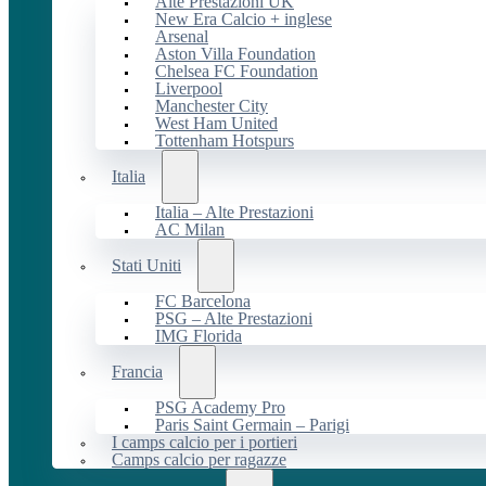
Alte Prestazioni UK
New Era Calcio + inglese
Arsenal
Aston Villa Foundation
Chelsea FC Foundation
Liverpool
Manchester City
West Ham United
Tottenham Hotspurs
Italia
Italia – Alte Prestazioni
AC Milan
Stati Uniti
FC Barcelona
PSG – Alte Prestazioni
IMG Florida
Francia
PSG Academy Pro
Paris Saint Germain – Parigi
I camps calcio per i portieri
Camps calcio per ragazze