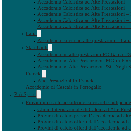
Accademia Calcistica ad Alte Prestazioni 
Accademia Calcistica ad Alte Prestazioni –
Accademia Calcistica ad Alte Prestazioni – 
Accademia Calcistica ad Alte Prestazioni –
Accademia Calcistica ad Alte Prestazioni –
Italia
Accademia calcio ad alte prestazioni – Itali
Stati Uniti
Accademia ad alte prestazioni FC Barça U
Accademia ad Alte Prestazioni IMG in Flor
Accademia ad Alte Prestazioni PSG Negli St
Francia
Alte Prestazioni In Francia
Accademia di Cascais in Portogallo
Più Sport
Provini presso le accademie calcistiche indipenden
Clinic Internazionale di Calcio ad Alte Pres
Provini di calcio presso l’ accademia ad alte
Provini di calcio offerti dall’accademia ad al
Provini di calcio offerti dall’accademia ad a