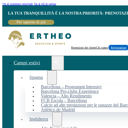
Vai al contenuto principale
Vai al piè di pagina
LA TUA TRANQUILLITÀ È LA NOSTRA PRIORITÀ: PRENOTAZ
Per saperne di più
Recensioni dei clienti
Chi siamo
Registrazione
Campi estivi
Spagna
Barcellona – Programmi Intensivi
Barcelona Pro-clubs Experience
Valencia – Alto Rendimento
FCB Escola – Barcellona
Calcio ad alte prestazioni per le ragazze del Bar
Atlético de Madrid
Inghilterra