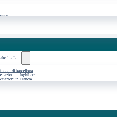
Uniti
alto livello
ni
tazioni di barcellona
estazioni in Inghilterra
restazioni in Francia