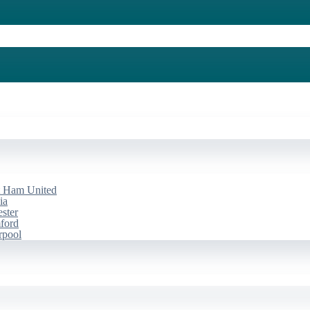
st Ham United
ia
ester
mford
rpool