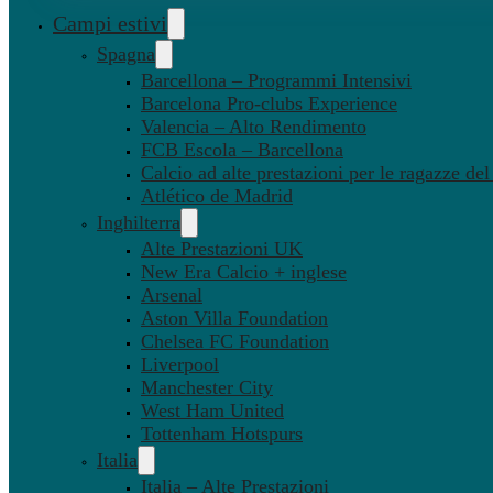
Campi estivi
Spagna
Barcellona – Programmi Intensivi
Barcelona Pro-clubs Experience
Valencia – Alto Rendimento
FCB Escola – Barcellona
Calcio ad alte prestazioni per le ragazze de
Atlético de Madrid
Inghilterra
Alte Prestazioni UK
New Era Calcio + inglese
Arsenal
Aston Villa Foundation
Chelsea FC Foundation
Liverpool
Manchester City
West Ham United
Tottenham Hotspurs
Italia
Italia – Alte Prestazioni