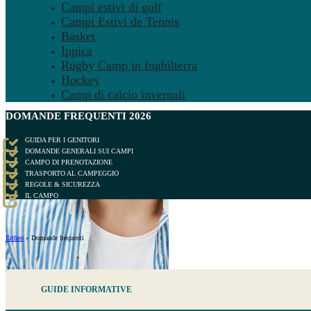
Campi estivi di golf
Campi Estivi de Tennis
Basket
Ippica
Rugby Camp in Inghilterra
Hockey
Camp di calcio invernali
DOMANDE
FREQUENTI
2026
GUIDA PER I GENITORI
DOMANDE GENERALI SUI CAMPI
CAMPO DI PRENOTAZIONE
TRASPORTO AL CAMPEGGIO
REGOLE & SICUREZZA
IL CAMPO
Ertheo
»
Domande frequenti
GUIDE INFORMATIVE