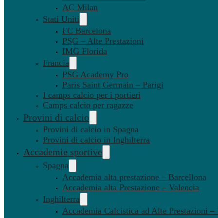
AC Milan
Stati Uniti
FC Barcelona
PSG – Alte Prestazioni
IMG Florida
Francia
PSG Academy Pro
Paris Saint Germain – Parigi
I camps calcio per i portieri
Camps calcio per ragazze
Provini di calcio
Provini di calcio in Spagna
Provini di calcio in Inghilterra
Accademie sportive
Spagna
Accademia alta prestazione – Barcellona
Accademia alta Prestazione – Valencia
Inghilterra
Accademia Calcistica ad Alte Prestazioni 