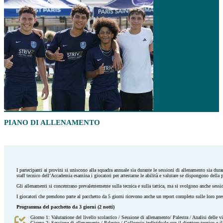
PIANO DI ALLENAMENTO
I partecipanti ai provini si uniscono alla squadra annuale sia durante le sessioni di allenamento sia dur
staff tecnico dell’Accademia esamina i giocatori per attestarne le abilità e valutare se dispongono della
Gli allenamenti si concentrano prevalentemente sulla tecnica e sulla tattica, ma si svolgono anche sessio
I giocatori che prendono parte al pacchetto da 5 giorni ricevono anche un report completo sulle loro pre
Programma del pacchetto da 3 giorni (2 notti)
Giorno 1: Valutazione del livello scolastico / Sessione di allenamento/ Palestra / Analisi delle v
Giorno 2: Sessione di allenamento / Palestra / Colloquio individuale con il direttore tecnico e il