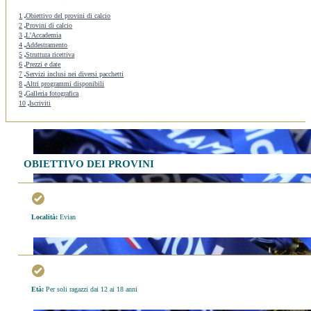
1
Obiettivo del provini di calcio
2
Provini di calcio
3
L’Accademia
4
Addestramento
5
Struttura ricettiva
6
Prezzi e date
7
Servizi inclusi nei diversi pacchetti
8
Altri programmi disponibili
9
Galleria fotografica
10
Iscriviti
OBIETTIVO DEI PROVINI
Località:
Evian
Età:
Per soli ragazzi dai 12 ai 18 anni