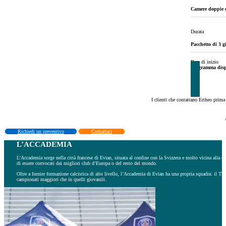
Camere doppie c
Durata
Pacchetto di 3 gi
Date di inizio
Programma dispo
I clienti che contattano Ertheo prim
Richiedi un preventivo
Contattaci
L’ACCADEMIA
L’Accademia sorge nella città francese di Evian, situata al confine con la Svizzera e molto vicina alla c
di essere convocati dai migliori club d’Europa o del resto del mondo.
Oltre a fornire formazione calcistica di alto livello, l’Accademia di Evian ha una propria squadra: il 
campionati maggiori che in quelli giovanili.