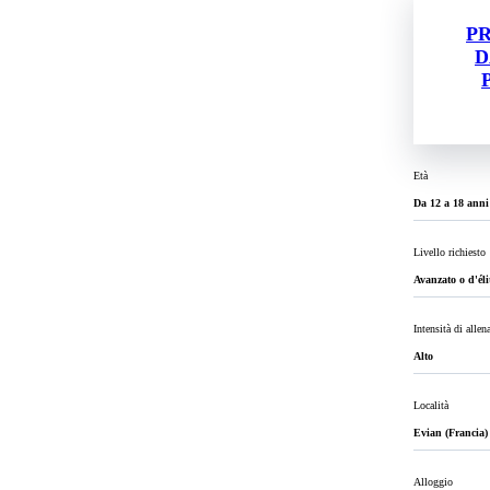
PR
D
Età
Da 12 a 18 anni
Livello richiesto
Avanzato o d'éli
Intensità di alle
Alto
Località
Evian (Francia)
Alloggio