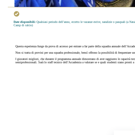
Date disponibili:
Qualsiasi periodo dell’anno, eccetto le vacanze estive, natalizie o pasquali (a Natal
Camp di calcio)
Questa esperienza funge da prova di accesso per entrare a far parte della squadra annuale dell’Accad
Non si tratta di provini per una squadra professionale, bensì offrono la possibilità di frequentare u
I giocatori migliori, che durante il programma annuale dimostrano di aver raggiunto le capacità tecnic
semiprofessionali. Sarà lo staff tecnico dell’Accademia a valutare se e quali studenti siano pronti a