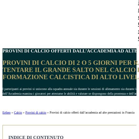
PROVINI DI CALCIO OFFERTI DALL’ACCADEMIA AD
ALTE 
PROVINI DI CALCIO DI 2 O 5 GIORNI PER 
TENTARE IL GRANDE SALTO NEL CALCIO 
FORMAZIONE CALCISTICA DI ALTO LIVEL
I partecipanti ai provini si uniscono alla squadra annuale sia durante le sessioni di allenamento sia durante le
dell’Accademia esamina i giocatori per attestarne le abilità e valutare se dispongono della prontezza e dell’at
Ertheo
»
Calcio
»
Provini di calcio
»
Provini di calcio offerti dall’accademia ad alte prestazioni in Francia
INDICE DI CONTENUTO