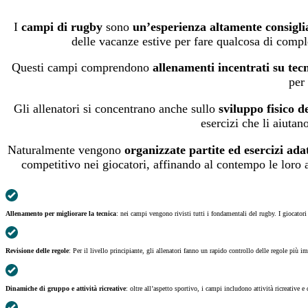
I
campi di rugby
sono
un’esperienza altamente consigli
delle vacanze estive per fare qualcosa di comple
Questi campi comprendono
allenamenti incentrati su tec
per
Gli allenatori si concentrano anche sullo
sviluppo fisico d
esercizi che li aiutan
Naturalmente vengono
organizzate partite ed esercizi adat
competitivo nei giocatori, affinando al contempo le loro a
Allenamento per migliorare la tecnica
: nei campi vengono rivisti tutti i fondamentali del rugby. I giocatori
Revisione delle regole
: Per il livello principiante, gli allenatori fanno un rapido controllo delle regole più im
Dinamiche di gruppo e attività ricreative
: oltre all’aspetto sportivo, i campi includono attività ricreativ