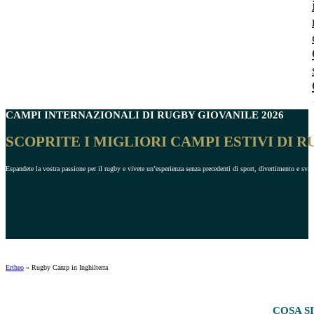
CAMPI INTERNAZIONALI DI
RUGBY GIOVANILE
2026
SCOPRITE I MIGLIORI CAMPI ESTIVI DI R
Espandete la vostra passione per il rugby e vivete un’esperienza senza precedenti di sport, divertimento e sva
Ertheo
»
Rugby Camp in Inghilterra
COSA S