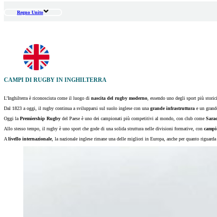
Regno Unito
CAMPI DI RUGBY IN INGHILTERRA
L’Inghilterra è riconosciuta come il luogo di
nascita del rugby moderno
, essendo uno degli sport più storic
Dal 1823 a oggi, il rugby continua a svilupparsi sul suolo inglese con una
grande infrastruttura
e un grand
Oggi la
Premiership Rugby
del Paese è uno dei campionati più competitivi al mondo, con club come
Sara
Allo stesso tempo, il rugby è uno sport che gode di una solida struttura nelle divisioni formative, con
campio
A
livello internazionale
, la nazionale inglese rimane una delle migliori in Europa, anche per quanto riguarda