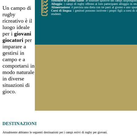
Strutture di prima classe
: le strutture sportive dei campi dispongono d
Alloggio
: i campi di rugby offrono ai loro partecipanti alloggio in resi
Un campo di
Alimentazione
: è prevista una dieta con tre pasti al giorno e uno spun
Corsi di lingua
: i genitori possono iscrivere i propri figli a corsi d
rugby
studenti.
ricreativo è il
luogo ideale
per i
giovani
giocatori
per
imparare a
gestirsi in
campo e a
comportarsi in
modo naturale
in diverse
situazioni di
gioco.
DESTINAZIONI
Attualmente abbiamo le seguenti destinazioni per i campi estivi di rugby per giovani.