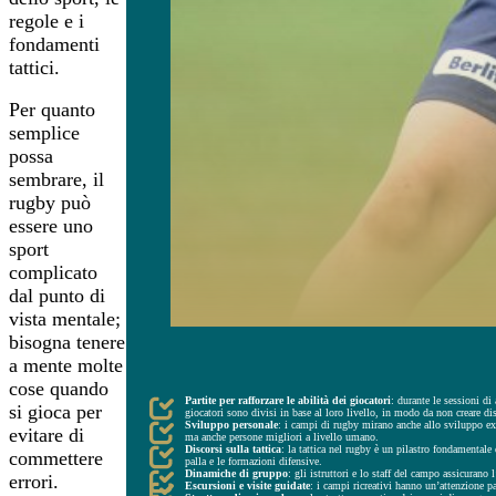
regole e i
fondamenti
tattici.
Per quanto
semplice
possa
sembrare, il
rugby può
essere uno
sport
complicato
dal punto di
vista mentale;
bisogna tenere
a mente molte
ASPETTI FONDAMENTALI DEI CAMPI ESTIVI DI RUGBY RICRE
cose quando
Partite per rafforzare le abilità dei giocatori
: durante le sessioni di
si gioca per
giocatori sono divisi in base al loro livello, in modo da non creare dis
Sviluppo personale
: i campi di rugby mirano anche allo sviluppo extr
evitare di
ma anche persone migliori a livello umano.
Discorsi sulla tattica
: la tattica nel rugby è un pilastro fondamentale 
commettere
palla e le formazioni difensive.
Dinamiche di gruppo
: gli istruttori e lo staff del campo assicurano 
errori.
Escursioni e visite guidate
: i campi ricreativi hanno un’attenzione par