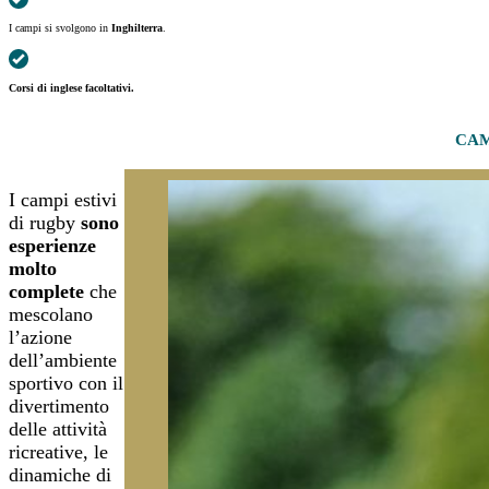
I campi si svolgono in
Inghilterra
.
Corsi di inglese facoltativi.
CAM
I campi estivi
di rugby
sono
esperienze
molto
complete
che
mescolano
l’azione
dell’ambiente
sportivo con il
divertimento
delle attività
ricreative, le
dinamiche di