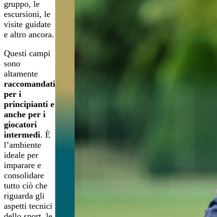
gruppo, le
escursioni, le
visite guidate
e altro ancora.
Questi campi
sono
altamente
raccomandati
per i
principianti e
anche per i
giocatori
intermedi
. È
l’ambiente
ideale per
imparare e
consolidare
tutto ciò che
riguarda gli
aspetti tecnici
dello sport, le