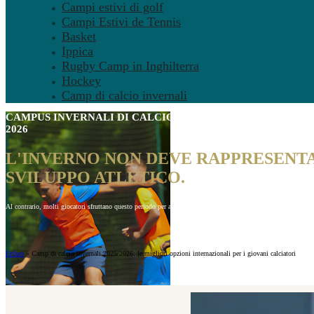
Campi estivi di golf
Campi Estivi de Tennis
Basket
Ippica
Rugby Camp in Inghilterra
Hockey
Camp di calcio invernali
CAMPUS INVERNALI DI CALCIO
: LE MIGLIORI OPZIONI 
2026
L'INVERNO NON DEVE RAPPRESENTA
SVILUPPO ATLETICO.
Al contrario, molti giocatori sfruttano questo periodo per allenarsi in accademie d’élite e vivere esperienze int
Ertheo
»
Camp di calcio invernali 2025/2026: le migliori opzioni internazionali per i giovani calciatori