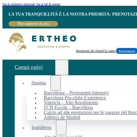
Vai al contenuto principale
Vai al piè di pagina
LA TUA TRANQUILLITÀ È LA NOSTRA PRIORITÀ: PRENOTAZ
Per saperne di più
Recensioni dei clienti
Chi siamo
Registrazione
Campi estivi
Spagna
Barcellona – Programmi Intensivi
Barcelona Pro-clubs Experience
Valencia – Alto Rendimento
FCB Escola – Barcellona
Calcio ad alte prestazioni per le ragazze del Bar
Atlético de Madrid
Inghilterra