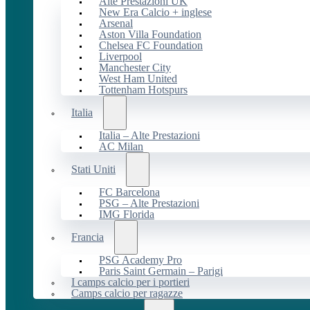
Alte Prestazioni UK
New Era Calcio + inglese
Arsenal
Aston Villa Foundation
Chelsea FC Foundation
Liverpool
Manchester City
West Ham United
Tottenham Hotspurs
Italia
Italia – Alte Prestazioni
AC Milan
Stati Uniti
FC Barcelona
PSG – Alte Prestazioni
IMG Florida
Francia
PSG Academy Pro
Paris Saint Germain – Parigi
I camps calcio per i portieri
Camps calcio per ragazze