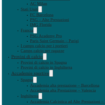
AC Milan
Stati Uniti
FC Barcelona
PSG – Alte Prestazioni
IMG Florida
Francia
PSG Academy Pro
Paris Saint Germain – Parigi
I camps calcio per i portieri
Camps calcio per ragazze
Provini di calcio
Provini di calcio in Spagna
Provini di calcio in Inghilterra
Accademie sportive
Spagna
Accademia alta prestazione – Barcellona
Accademia alta Prestazione – Valencia
Inghilterra
Accademia Calcistica ad Alte Prestazioni 