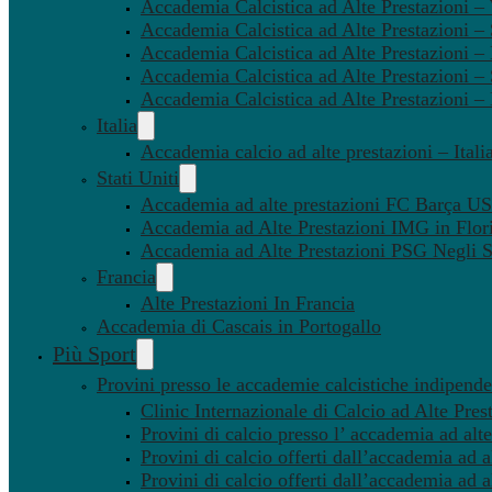
Accademia Calcistica ad Alte Prestazioni 
Accademia Calcistica ad Alte Prestazioni –
Accademia Calcistica ad Alte Prestazioni – 
Accademia Calcistica ad Alte Prestazioni –
Accademia Calcistica ad Alte Prestazioni –
Italia
Accademia calcio ad alte prestazioni – Itali
Stati Uniti
Accademia ad alte prestazioni FC Barça U
Accademia ad Alte Prestazioni IMG in Flor
Accademia ad Alte Prestazioni PSG Negli St
Francia
Alte Prestazioni In Francia
Accademia di Cascais in Portogallo
Più Sport
Provini presso le accademie calcistiche indipenden
Clinic Internazionale di Calcio ad Alte Pres
Provini di calcio presso l’ accademia ad alte
Provini di calcio offerti dall’accademia ad al
Provini di calcio offerti dall’accademia ad a