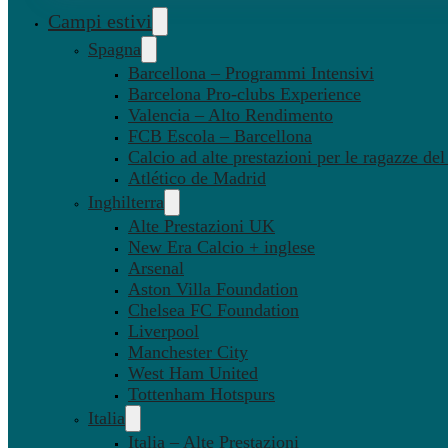
Campi estivi
Spagna
Barcellona – Programmi Intensivi
Barcelona Pro-clubs Experience
Valencia – Alto Rendimento
FCB Escola – Barcellona
Calcio ad alte prestazioni per le ragazze de
Atlético de Madrid
Inghilterra
Alte Prestazioni UK
New Era Calcio + inglese
Arsenal
Aston Villa Foundation
Chelsea FC Foundation
Liverpool
Manchester City
West Ham United
Tottenham Hotspurs
Italia
Italia – Alte Prestazioni