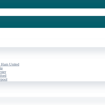
st Ham United
ia
ester
mford
rpool