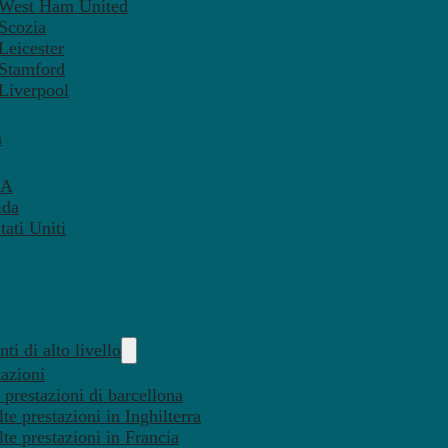
– West Ham United
 Scozia
Leicester
 Stamford
 Liverpool
a
SA
ida
ati Uniti
ti di alto livello
tazioni
 prestazioni di barcellona
te prestazioni in Inghilterra
lte prestazioni in Francia