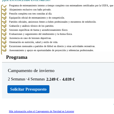
¿QUÉ ESTÁ INCLUIDO EN EL PRECIO?
Programa de entrenamiento interno a tiempo completo con entrenadores certificados por la UEFA, que i
Alojamiento exclusivo con baño privado.
Pensión completa con tres comidas al día.
Equipación oficial de entrenamiento y de competición.
Partidos oficiales, amistosos frente a clubes profesionales y encuentros de exhibición.
Grabación y análisis técnico de los partidos.
Sesiones específicas de fuerza y acondicionamiento físico.
Evaluaciones y seguimiento del rendimiento y la forma física.
Asistencia en caso de lesiones deportivas.
Orientación en nutrición, salud y estilo de vida.
Excursiones mensuales a partidos de fútbol en directo y otras actividades recreativas.
Asesoramiento y apoyo en oportunidades de proyección y referencias profesionales.
Programa
Campamento de invierno
2 Semanas
⋅
4 Semanas
2.249
€
-
4.039
€
Solicitar Presupuesto
Más información sobre el Campamento de Navidad en Leicester