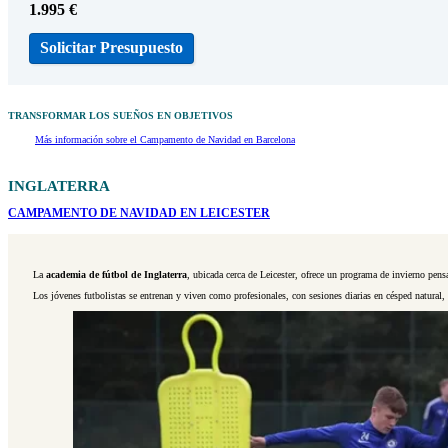
1.995
€
Solicitar Presupuesto
TRANSFORMAR LOS SUEÑOS EN OBJETIVOS
Más información sobre el Campamento de Navidad en Barcelona
INGLATERRA
CAMPAMENTO DE
NAVIDAD EN LEICESTER
La
academia de fútbol de Inglaterra
, ubicada cerca de Leicester, ofrece un programa de invierno pen
Los jóvenes futbolistas se entrenan y viven como profesionales, con sesiones diarias en césped natural,