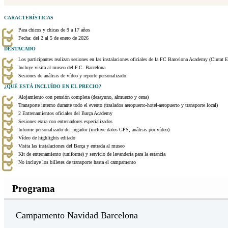
CARACTERÍSTICAS
Para chicos y chicas de 9 a 17 años
Fecha: del 2 al 5 de enero de 2026
DESTACADO
Los participantes realizan sesiones en las instalaciones oficiales de la FC Barcelona Academy (Ciutat
Incluye visita al museo del F.C. Barcelona
Sesiones de análisis de vídeo y reporte personalizado.
¿QUÉ ESTÁ INCLUÍDO EN EL PRECIO?
Alojamiento con pensión completa (desayuno, almuerzo y cena)
Transporte interno durante todo el evento (traslados aeropuerto-hotel-aeropuerto y transporte local)
2 Entrenamientos oficiales del Barça Academy
Sesiones extra con entrenadores especializados
Informe personalizado del jugador (incluye datos GPS, análisis por vídeo)
Vídeo de highlights editado
Visita las instalaciones del Barça y entrada al museo
Kit de entrenamiento (uniforme) y servicio de lavandería para la estancia
No incluye los billetes de transporte hasta el campamento
Programa
Campamento Navidad Barcelona