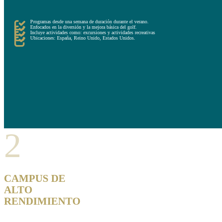
En primer lugar, están los campamentos recreativos que ofrecen una experiencia completa de deporte, oc
Los programas recreativos son ideales para aquellas personas que quieren pasar un verano completamente 
Programas desde una semana de duración durante el verano.
Enfocados en la diversión y la mejora básica del golf.
Incluye actividades como: excursiones y actividades recreativas
Ubicaciones: España, Reino Unido, Estados Unidos.
2
CAMPUS DE
ALTO
RENDIMIENTO