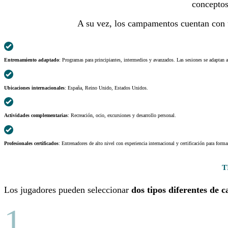
conceptos
A su vez, los campamentos cuentan con
Entrenamiento adaptado
: Programas para principiantes, intermedios y avanzados. Las sesiones se adaptan al
Ubicaciones internacionales
: España, Reino Unido, Estados Unidos.
Actividades complementarias
: Recreación, ocio, excursiones y desarrollo personal.
Profesionales certificados
: Entrenadores de alto nivel con experiencia internacional y certificación para forma
T
Los jugadores pueden seleccionar
dos tipos diferentes de
1