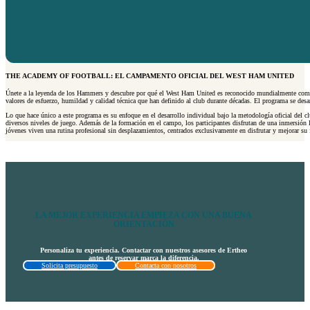
THE ACADEMY OF FOOTBALL: EL CAMPAMENTO OFICIAL DEL WEST HAM UNITED
Únete a la leyenda de los Hammers y descubre por qué el West Ham United es reconocido mundialmente como “
valores de esfuerzo, humildad y calidad técnica que han definido al club durante décadas. El programa se desar
Lo que hace único a este programa es su enfoque en el desarrollo individual bajo la metodología oficial del c
diversos niveles de juego. Además de la formación en el campo, los participantes disfrutan de una inmersión 
jóvenes viven una rutina profesional sin desplazamientos, centrados exclusivamente en disfrutar y mejorar su 
LA MEJOR EXPERIENCIA EMPIEZA CON UNA BUENA
ORIENTACIÓN
Personaliza tu experiencia. Contactar con nuestros asesores de Ertheo
antes de reservar marca la diferencia.
Solicita presupuesto
Contacta con nosotros