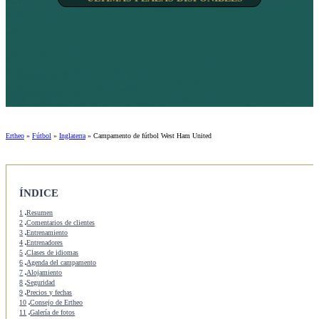
Ertheo
»
Fútbol
»
Inglaterra
»
Campamento de fútbol West Ham United
ÍNDICE
1
Resumen
2
Comentarios de clientes
3
Entrenamiento
4
Entrenadores
5
Clases de idiomas
6
Agenda del campamento
7
Alojamiento
8
Seguridad
9
Precios y fechas
10
Consejo de Ertheo
11
Galería de fotos