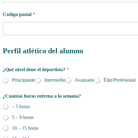
Código postal
*
Perfil atlético del alumno
¿Qué nivel tiene el deportista?
*
Principiante
Intermedio
Avanzado
Élite/Profesional
e
¿Cuántas horas entrena a la semana?
l
e
– 5 horas
s
p
5 – 9 horas
e
c
10 – 15 horas
í