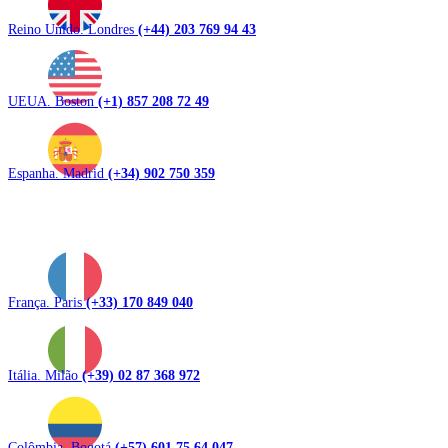
Reino Unido. Londres
(+44) 203 769 94 43
UEUA. Boston
(+1) 857 208 72 49
Espanha. Madrid
(+34) 902 750 359
França. Paris
(+33) 170 849 040
Itália. Milão
(+39) 02 87 368 972
Colômbia. Bogotá
(+57) 601 75 64 047