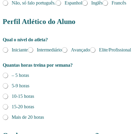
Não, só falo português.
Espanhol
Inglês
Francês
d
e
Perfil Atlético do Aluno
o
b
j
Qual o nível do atleta?
e
t
Iniciante
Intermediário
Avançado
Elite/Profissional
i
v
o
Quantas horas treina por semana?
a
– 5 horas
5-9 horas
10-15 horas
15-20 horas
Mais de 20 horas