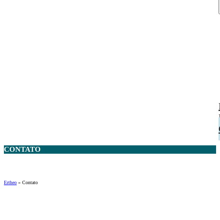
CONTATO
Ertheo
»
Contato