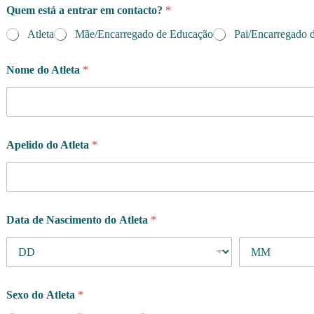
Quem está a entrar em contacto?
*
Atleta
Mãe/Encarregado de Educação
Pai/Encarregado 
Nome do Atleta
*
s
Apelido do Atleta
*
e
m
a
n
a
?
Data de Nascimento do Atleta
*
d
e
*
Sexo do Atleta
*