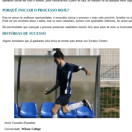
operamos online em todo o mundo, pode contactar-nos a partir de casa, do trabalho ou de qualquer outro lugar,
PORQUÊ INICIAR O PROCESSO HOJE?
Para ter acesso às melhores oportunidades, é necessário iniciar o processo o mais cedo possível. Acredite ou n
Pode ser um excelente aluno e atleta, mas se outro candidato, mesmo com qualidades inferiores, for aceite n
Há universidades que começam a procurar potenciais candidatos mesmo dois anos antes de estes se licenciarem.
HISTÓRIAS DE SUCESSO
Alguns estudantes que já ganharam uma bolsa de estudo para atletas nos Estados Unidos:
Javier Gonzalez (Espanha)
Universidade:
Wilson College