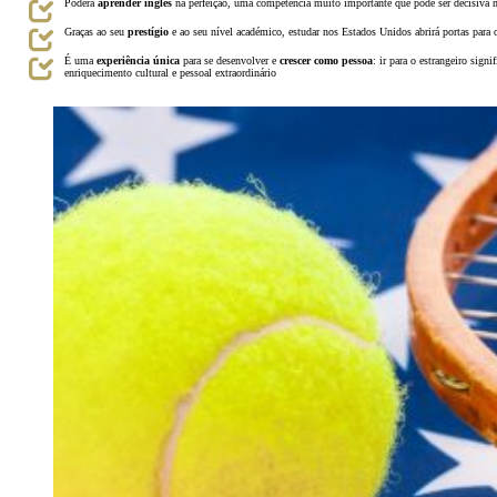
Poderá
aprender inglês
na perfeição, uma competência muito importante que pode ser decisiva n
Graças ao seu
prestígio
e ao seu nível académico, estudar nos Estados Unidos abrirá portas para
É uma
experiência única
para se desenvolver e
crescer como pessoa
: ir para o estrangeiro sign
enriquecimento cultural e pessoal extraordinário