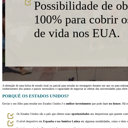
Possibilidade de ob
100% para cobrir o
de vida nos EUA.
A obtenção de uma bolsa de estudo total ou parcial para estudar no estrangeiro durante um ano ou para reali
conhecimento dos prazos e passos necessários e capacidade de negociar as ofertas das universidades para obter
PORQUÊ OS ESTADOS UNIDOS?
Enviar o seu filho para estudar nos Estados Unidos é o
melhor investimento
que pode fazer
no futuro
. Há m
Os Estados Unidos são o país que oferece mais
oportunidades
aos desportistas que querem conti
O nível desportivo em
Espanha e na América Latina
em algumas modalidades, como o ténis 