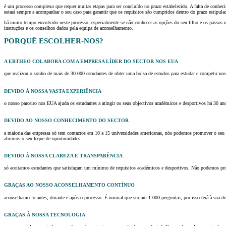
é um processo complexo que requer muitas etapas para ser concluído no prazo estabelecido. A falta de conhe
estará sempre a acompanhar o seu caso para garantir que os requisitos são cumpridos dentro do prazo estipu
há muito tempo envolvido neste processo, especialmente se não conhecer as opções do seu filho e os passos ne
instruções e os conselhos dados pela equipa de aconselhamento.
PORQUÊ ESCOLHER-NOS?
A ERTHEO COLABORA COM A EMPRESA LÍDER DO SECTOR NOS EUA
que realizou o sonho de mais de 30.000 estudantes de obter uma bolsa de estudos para estudar e competir nos
DEVIDO À NOSSA VASTA EXPERIÊNCIA
o nosso parceiro nos EUA ajuda os estudantes a atingir os seus objectivos académicos e desportivos há 30 an
DEVIDO AO NOSSO CONHECIMENTO DO SECTOR
a maioria das empresas só tem contactos em 10 a 15 universidades americanas, nós podemos promover o seu p
abrimos o seu leque de oportunidades.
DEVIDO À NOSSA CLAREZA E TRANSPARÊNCIA
só aceitamos estudantes que satisfaçam um mínimo de requisitos académicos e desportivos. Não podemos pro
GRAÇAS AO NOSSO ACONSELHAMENTO CONTÍNUO
aconselhamo-lo antes, durante e após o processo. É normal que surjam 1.000 perguntas, por isso terá à sua di
GRAÇAS À NOSSA TECNOLOGIA