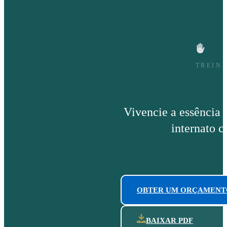
TREIN
Vivencie a essência 
internato c
OBTER UM ORÇAMENT
BAIXAR PDF