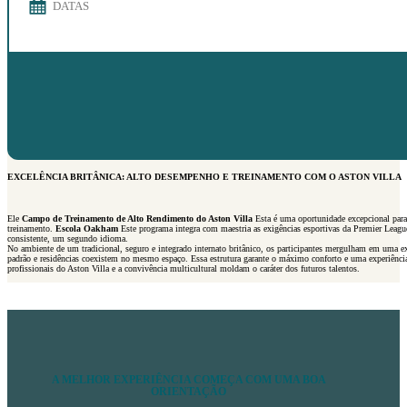
DATAS
EXCELÊNCIA BRITÂNICA: ALTO DESEMPENHO E TREINAMENTO COM O ASTON VILLA
Ele
Campo de Treinamento de Alto Rendimento do Aston Villa
Esta é uma oportunidade excepcional para j
treinamento.
Escola Oakham
Este programa integra com maestria as exigências esportivas da Premier Leagu
consistente, um segundo idioma.
No ambiente de um tradicional, seguro e integrado internato britânico, os participantes mergulham em uma ex
padrão e residências coexistem no mesmo espaço. Essa estrutura garante o máximo conforto e uma experiênci
profissionais do Aston Villa e a convivência multicultural moldam o caráter dos futuros talentos.
A MELHOR EXPERIÊNCIA COMEÇA COM UMA BOA
ORIENTAÇÃO