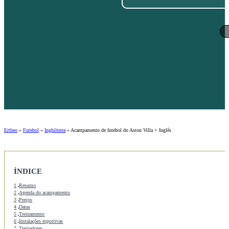
Ertheo
»
Futebol
»
Inghilterra
»
Acampamento de futebol do Aston Villa + Inglês
ÍNDICE
1
Resumo
2
Agenda do acampamento
3
Preços
4
Datas
5
Treinamento
6
Instalações esportivas
7
Treinadores