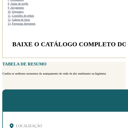
8
Aulas de inglês
9
Alojamento
10
Segurança
11
Conselho de ertheo
12
Galeria de fotos
13
Perguntas frequentes
BAIXE O CATÁLOGO COMPLETO DO
TABELA DE RESUMO
Confira os melhores momentos do acampamento de verão de alto rendimento na Inglaterra.
LOCALIZAÇÃO