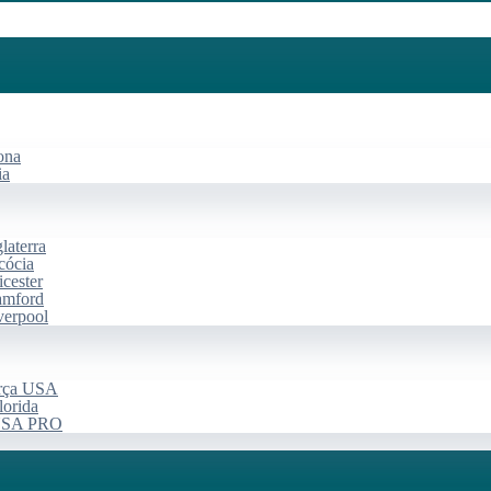
ona
ia
laterra
cócia
cester
amford
verpool
arça USA
lorida
 USA PRO