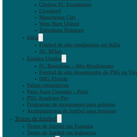
Chelsea FC Foundation
Liverpool
Manchester City
West Ham United
Tottenham Hotspurs
Itália
Futebol de alto rendimento em Itália
AC Milan
Estados Unidos
FC Barcelona – Alto Rendimento
Futebol de alto desempenho do PSG na Virg
IMG Florida
Países estrangeiros
Paris Saint Germain – Paris
PSG Academy Pro
Programas de treinamento para goleiros
Acampamentos de futebol para meninas
Testes de futebol
Testes de futebol em Espanha
Testes de futebol em Inglaterra