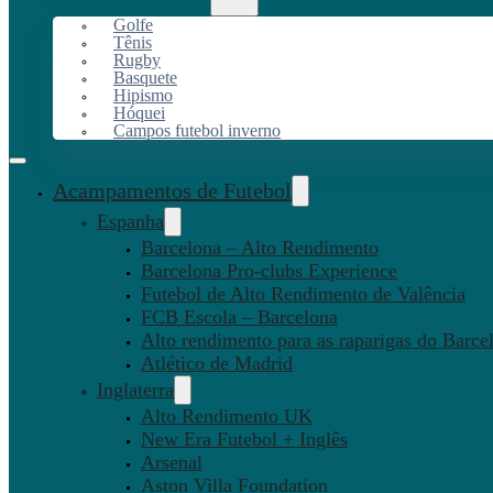
Golfe
Tênis
Rugby
Basquete
Hipismo
Hóquei
Campos futebol inverno
Acampamentos de Futebol
Espanha
Barcelona – Alto Rendimento
Barcelona Pro-clubs Experience
Futebol de Alto Rendimento de Valência
FCB Escola – Barcelona
Alto rendimento para as raparigas do Barce
Atlético de Madrid
Inglaterra
Alto Rendimento UK
New Era Futebol + Inglês
Arsenal
Aston Villa Foundation