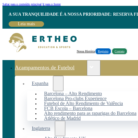
Saltar para o conteúdo principal
Ir para o footer
A SUA TRANQUILIDADE É A NOSSA PRIORIDADE: RESERVA 
Leia mais
Nossa História
Registro
Contato
Acampamentos de Futebol
Espanha
Barcelona – Alto Rendimento
Barcelona Pro-clubs Experience
Futebol de Alto Rendimento de Valência
FCB Escola – Barcelona
Alto rendimento para as raparigas do Barcelona
Atlético de Madrid
Inglaterra