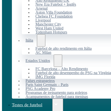
Alto Rendimento UK
New Era Futebol + Inglês
Arsenal
Aston Villa Foundation
Chelsea FC Foundation
Liverpool
Manchester City
West Ham United
Tottenham Hotspurs
Itália
Futebol de alto rendimento em Itália
AC Milan
Estados Unidos
FC Barcelona – Alto Rendimento
Futebol de alto desempenho do PSG na Virgínia
IMG Florida
Países estrangeiros
Paris Saint Germain – Paris
PSG Academy Pro
Programas de treinamento para goleiros
Acampamentos de futebol para meninas
Testes de futebol