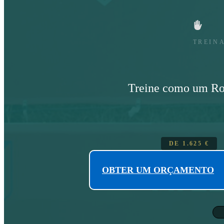
TREIN
Treine como um Roj
DE
1.625
€
OBTER UM ORÇAMENTO