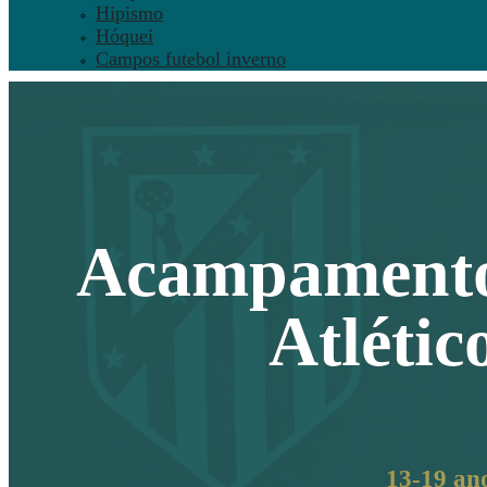
Hipismo
Hóquei
Campos futebol inverno
Acampamento 
Atléti
13-19 an