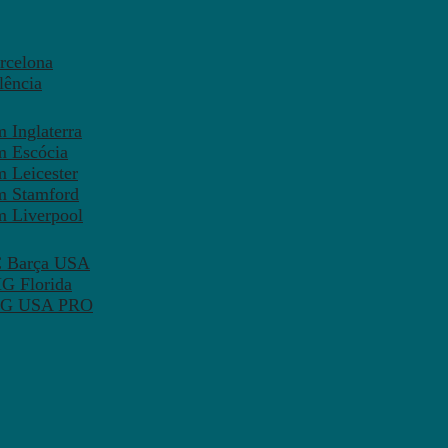
rcelona
lência
 Inglaterra
m Escócia
 Leicester
m Stamford
m Liverpool
FC Barça USA
MG Florida
 PSG USA PRO