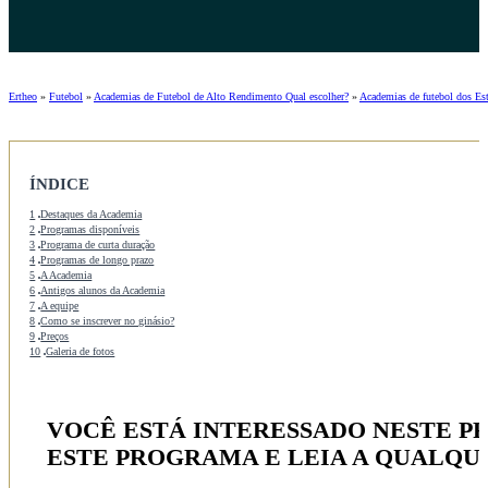
Ertheo
»
Futebol
»
Academias de Futebol de Alto Rendimento Qual escolher?
»
Academias de futebol dos Es
ÍNDICE
1
Destaques da Academia
2
Programas disponíveis
3
Programa de curta duração
4
Programas de longo prazo
5
A Academia
6
Antigos alunos da Academia
7
A equipe
8
Como se inscrever no ginásio?
9
Preços
10
Galeria de fotos
VOCÊ ESTÁ INTERESSADO NESTE 
ESTE PROGRAMA E LEIA A QUALQ