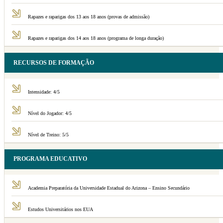
Rapazes e raparigas dos 13 aos 18 anos (provas de admissão)
Rapazes e raparigas dos 14 aos 18 anos (programa de longa duração)
RECURSOS DE FORMAÇÃO
Intensidade: 4/5
Nível do Jogador: 4/5
Nível de Treino: 5/5
PROGRAMA EDUCATIVO
Academia Preparatória da Universidade Estadual do Arizona – Ensino Secundário
Estudos Universitários nos EUA