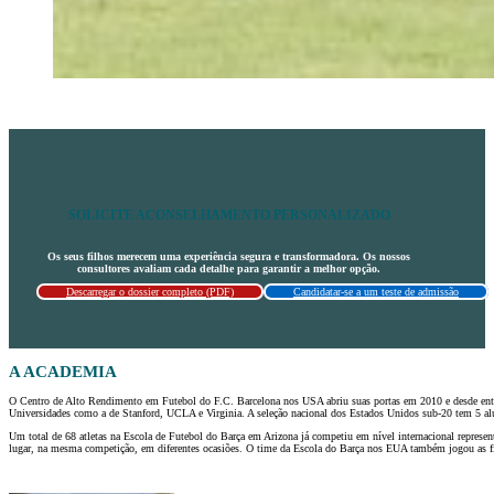
SOLICITE ACONSELHAMENTO PERSONALIZADO
Os seus filhos merecem uma experiência segura e transformadora. Os nossos
consultores avaliam cada detalhe para garantir a melhor opção.
Descarregar o dossier completo (PDF)
Candidatar-se a um teste de admissão
A ACADEMIA
O Centro de Alto Rendimento em Futebol do F.C. Barcelona nos USA abriu suas portas em 2010 e desde entã
Universidades como a de Stanford, UCLA e Virginia. A seleção nacional dos Estados Unidos sub-20 tem 5 al
Um total de 68 atletas na Escola de Futebol do Barça em Arizona já competiu em nível internacional repr
lugar, na mesma competição, em diferentes ocasiões. O time da Escola do Barça nos EUA também jogou as fi