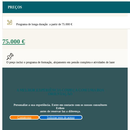
PREÇOS
Programa de longa duração: a partir de 75.000 €
75.000
€
O preço inclui o programa de formação, alojamento em pensão completa e atividades de lazer
A MELHOR EXPERIÊNCIA COMEÇA COM UMA BOA
ORIENTAÇÃO
Personalize a sua experiência. Entre em contacto com os nossos consultores
Ertheo
antes de reservar faz a diferença.
Contate-nos
Solicitar teste de acesso