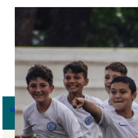
CAMP DE FOOTBALL DE HAUTE PERFORMANCE VALENCE
Pour les jeunes athlètes (niveau intermédiaire/avancé, garçons et filles, de 9 à 13 ans). Stage 