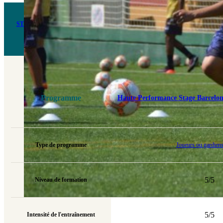
STAGE DE FOOTBALL DE HAUT NIVEAU À BARCELONE
Une technologie de pointe et une rigueur pédagogique pour transformer la passion des jeunes f
Programme
Haute Performance Stage Barcelon
Type de programme
Joueurs ou gardien
5/5
Niveau de formation
5/5
Intensité de l'entraînement