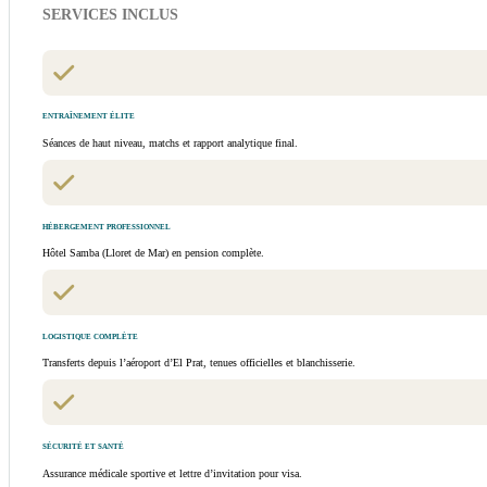
SERVICES INCLUS
ENTRAÎNEMENT ÉLITE
Séances de haut niveau, matchs et rapport analytique final.
HÉBERGEMENT PROFESSIONNEL
Hôtel Samba (Lloret de Mar) en pension complète.
LOGISTIQUE COMPLÈTE
Transferts depuis l’aéroport d’El Prat, tenues officielles et blanchisserie.
SÉCURITÉ ET SANTÉ
Assurance médicale sportive et lettre d’invitation pour visa.