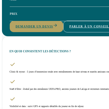
PRIX
DEMANDER UN DEVIS
PARLER À UN CONSEI
EN QUOI CONSISTENT LES DÉTECTIONS ?
Clinic & tryout : 5 jours d’immersion totale avec entraînements de haut niveau et matchs amicaux con
Staff d’élite : évalué par des entraîneurs UEFA-PRO, anciens joueurs de LaLiga et recruteurs internati
Visibilité et data : suivi GPS et rapports détaillés du joueur en fin de séjour.