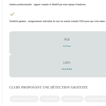
Analyse professionnelle : rapport complet et détaillé par notre équipe d’analystes.
Visibilité garantie : enregistrement individuel de tous les matchs (caméra VEO) pour que votre talent 
ÂGE
14–23 ans
LIEU
Lloret de Mar
CLUBS PROPOSANT UNE DÉTECTION GRATUITE
GIRONA FC (1ª)
LEGANÉS
ALBACETE
CASTELLÓ