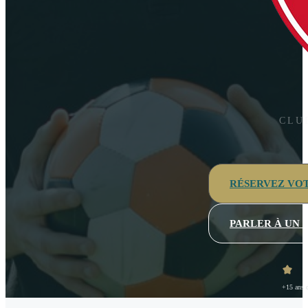
CLU
RÉSERVEZ VOT
PARLER À UN 
+15 ans d