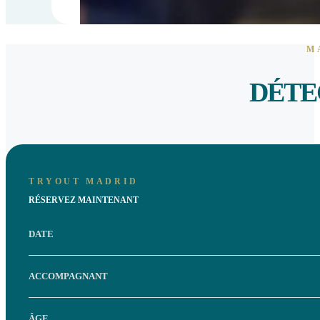
M
DÉTE
TRYOUT MADRID
RÉSERVEZ MAINTENANT
DATE
ACCOMPAGNANT
ÂGE