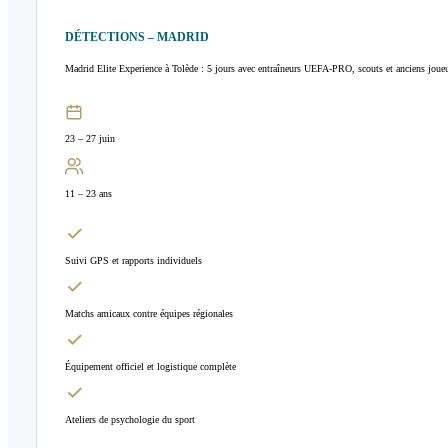
DÉTECTIONS – MADRID
Madrid Elite Experience à Tolède : 5 jours avec entraîneurs UEFA-PRO, scouts et anciens joue
23 – 27 juin
11 – 23 ans
Suivi GPS et rapports individuels
Matchs amicaux contre équipes régionales
Équipement officiel et logistique complète
Ateliers de psychologie du sport