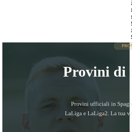
PROV
Provini di 
Provini ufficiali in Spagn
LaLiga e LaLiga2. La tua ve