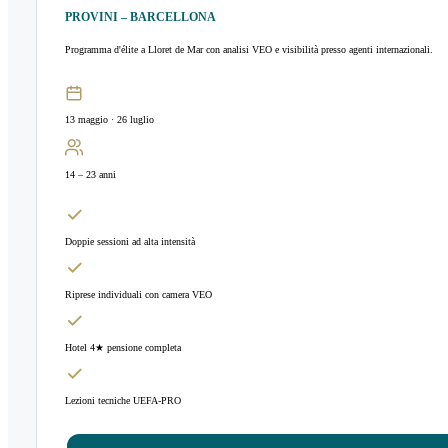
PROVINI – BARCELLONA
Programma d'élite a Lloret de Mar con analisi VEO e visibilità presso agenti internazionali.
13 maggio · 26 luglio
14 – 23 anni
Doppie sessioni ad alta intensità
Riprese individuali con camera VEO
Hotel 4★ pensione completa
Lezioni tecniche UEFA-PRO