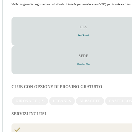
Visibilità garantita: registrazione individuale di tutte le partite (telecamera VEO) per far arrivare il tu
ETÀ
14–23 anni
SEDE
Lloret de Mar
CLUB CON OPZIONE DI PROVINO GRATUITO
GIRONA FC (1ª)
LEGANÉS
ALBACETE
CASTELLÓ
SERVIZI INCLUSI