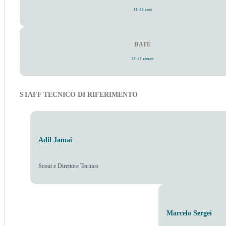
11–23 anni
DATE
23–27 giugno
STAFF TECNICO DI RIFERIMENTO
Adil Jamai
Scout e Direttore Tecnico
Marcelo Sergei