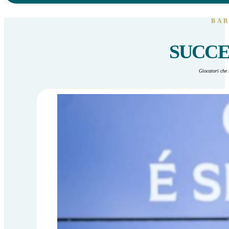
BAR
SUCCE
Giocatori che 