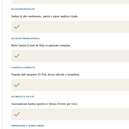
ALLENAMENTO ÉLITE
Sedute di alto rendimento, partite e report analitico finale.
ALLOGGIO PROFESSIONALE
Hotel Samba (Lloret de Mar) in pensione completa.
LOGISTICA COMPLETA
Transfer dall’aeroporto El Prat, divise ufficiali e lavanderia.
SICUREZZA E SALUTE
Assicurazione medica sportiva e lettera d’invito per visto.
FORMAZIONE E TEMPO LIBERO