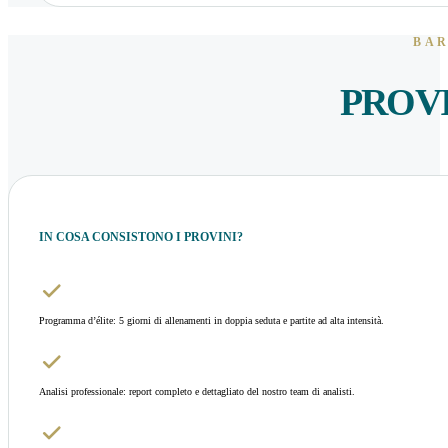
BAR
PROV
IN COSA CONSISTONO I PROVINI?
Programma d’élite: 5 giorni di allenamenti in doppia seduta e partite ad alta intensità.
Analisi professionale: report completo e dettagliato del nostro team di analisti.