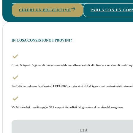
CHIEDI UN PREVENTIVO
PARLA CON UN CO
IN COSA CONSISTONO I PROVINI?
Clinic & tryout: 5 giorni di immersione totale con allenamenti di alto livello e amichevoli contro squ
Staff d’élite: valutato da allenatori UEFA-PRO, ex giocatori di LaLiga e scout professionisti internazi
Visibilità e dati: monitoraggio GPS e report dettagliati del giocatore al termine del soggiorno.
ETÀ