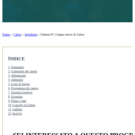
Ertheo
»
Calcio
»
Inghilterra
»
Chelsea FC Campo estivo di Calcio
ÍNDICE
1
Sommario
2
Commenti dei clienti
3
Allenamenti
4
Allenatori
5
Corsi di lingua
6
Programma del campo
7
Struttura ricettiva
8
Sicurezza
9
Prezzi e date
10
Consigli di Ertheo
11
Galleria
12
Iscriviti