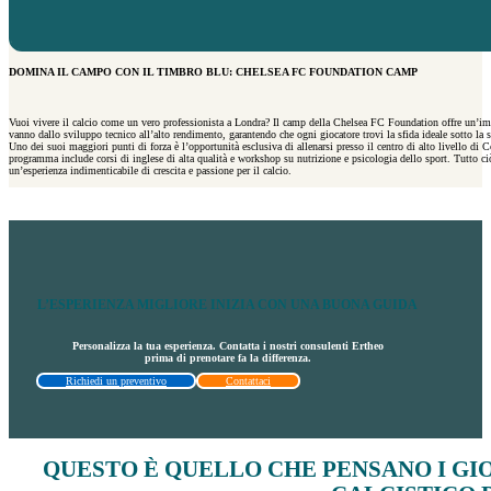
DOMINA IL CAMPO CON IL TIMBRO BLU: CHELSEA FC FOUNDATION CAMP
Vuoi vivere il calcio come un vero professionista a Londra? Il camp della Chelsea FC Foundation offre un’imme
vanno dallo sviluppo tecnico all’alto rendimento, garantendo che ogni giocatore trovi la sfida ideale sotto la su
Uno dei suoi maggiori punti di forza è l’opportunità esclusiva di allenarsi presso il centro di alto livello di
programma include corsi di inglese di alta qualità e workshop su nutrizione e psicologia dello sport. Tutto ciò
un’esperienza indimenticabile di crescita e passione per il calcio.
L’ESPERIENZA MIGLIORE INIZIA CON UNA BUONA GUIDA
Personalizza la tua esperienza. Contatta i nostri consulenti Ertheo
prima di prenotare fa la differenza.
Richiedi un preventivo
Contattaci
QUESTO È QUELLO CHE PENSANO I
GI