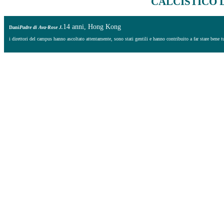
CALCISTICO 
14 anni, Hong Kong
Dani
Padre di Ava-Rose J.
i direttori del campus hanno ascoltato attentamente, sono stati gentili e hanno contribuito a far stare bene t