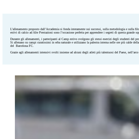
L’allenamento proposto dall’Accademia si fonda interamente sui successi, sulla metodologia e sulla fil
estivi di calcio ad Alte Prestazioni sono l’occasione perfetta per apprendere i segreti di questa grande sq
Durante gli allenamenti, i partecipanti al Camp estivo svolgono gli stessi esercizi degli studenti del pr
Si allenano su campi curatissimi in erba naturale e utilizzano la palestra interna nelle ore più calde del
del Barcelona FC.
Grazie agli allenamenti intensivi svolti insieme ad alcuni degli atleti più talentuosi del Paese, nell’arco