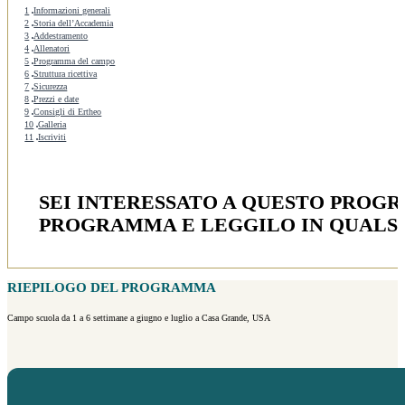
1
Informazioni generali
2
Storia dell’Accademia
3
Addestramento
4
Allenatori
5
Programma del campo
6
Struttura ricettiva
7
Sicurezza
8
Prezzi e date
9
Consigli di Ertheo
10
Galleria
11
Iscriviti
SEI INTERESSATO A QUESTO PROG
PROGRAMMA E LEGGILO IN QUALS
RIEPILOGO DEL PROGRAMMA
Campo scuola da 1 a 6 settimane a giugno e luglio a Casa Grande, USA