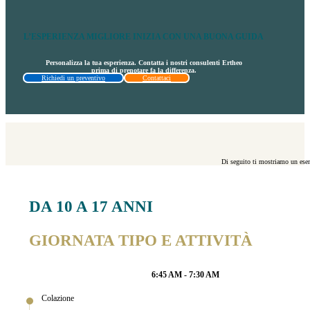
L’ESPERIENZA MIGLIORE INIZIA CON UNA BUONA GUIDA
Personalizza la tua esperienza. Contatta i nostri consulenti Ertheo
prima di prenotare fa la differenza.
Richiedi un preventivo
Contattaci
Di seguito ti mostriamo un esem
DA 10 A 17 ANNI
GIORNATA TIPO E ATTIVITÀ
6:45 AM - 7:30 AM
Colazione