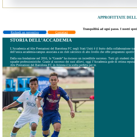
APPROFITTATE DELL
Tranquillità ad ogni passo. I nostri spec
Richiedi un preventivo
Contattaci
STORIA DELL’ACCADEMIA
L’Accademia ad Alte Prestazioni del Barcelona FC negli Stati Uniti è il frutto della collaborazione t
dell’unica accademia-campus associata a un club calcistico di alto livello che offre programmi sportivi a
Dalla sua fondazione nel 2010, la “Grande” ha riscosso un incredibile successo. Tutti gli studenti che 
squadre professionistiche. Grazie al successo dei suoi allievi, oggi l’Accademia gode di ottima reputazione 
Alte Prestazioni del Barcelona FC in Arizona è la scelta perfetta per te.