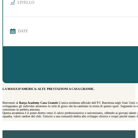
LIVELLO
DATE
LA MASIA D’AMERICA: ALTE PRESTAZIONI A CASA GRANDE.
Benvenuti al
Barça Academy Casa Grande
L’unica residenza ufficiale dell’FC Barcelona negli Stati Uniti e 
sviluppiamo gli individui attraverso lo stile di gioco che ha cambiato la storia di questo sport. Seguendo la
coesistono in perfetta armonia.
Questa accademia è il ponte diretto verso il calcio professionistico e universitario, offrendo ai giovani talenti
squadra, valori cardine del club. Unisciti a una comunità dedita allo sviluppo olistico e scopri perché siamo il 