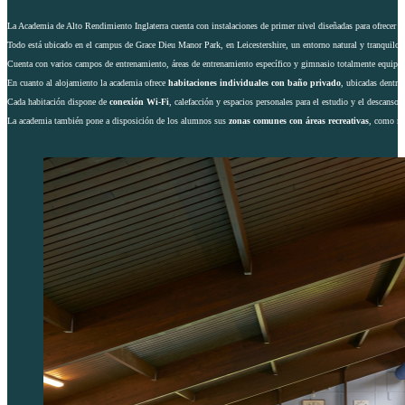
La Academia de Alto Rendimiento Inglaterra cuenta con instalaciones de primer nivel diseñadas para ofrecer a
Todo está ubicado en el campus de Grace Dieu Manor Park, en Leicestershire, un entorno natural y tranquilo i
Cuenta con varios campos de entrenamiento, áreas de entrenamiento específico y gimnasio totalmente equipa
En cuanto al alojamiento la academia ofrece
habitaciones individuales con baño privado
, ubicadas dentr
Cada habitación dispone de
conexión Wi-Fi
, calefacción y espacios personales para el estudio y el descanso 
La academia también pone a disposición de los alumnos sus
zonas comunes con áreas recreativas
, como me