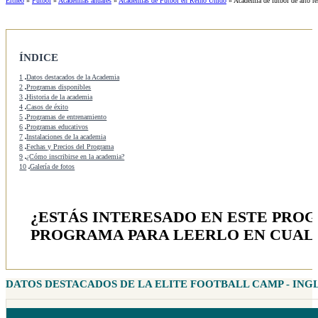
Ertheo
»
Fútbol
»
Academias anuales
»
Academias de Fútbol en Reino Unido
»
Academia de fútbol de alto re
ÍNDICE
1
Datos destacados de la Academia
2
Programas disponibles
3
Historia de la academia
4
Casos de éxito
5
Programas de entrenamiento
6
Programas educativos
7
Instalaciones de la academia
8
Fechas y Precios del Programa
9
¿Cómo inscribirse en la academia?
10
Galería de fotos
¿ESTÁS INTERESADO EN ESTE PRO
PROGRAMA PARA LEERLO EN CUAL
DATOS DESTACADOS DE LA ELITE FOOTBALL CAMP - IN