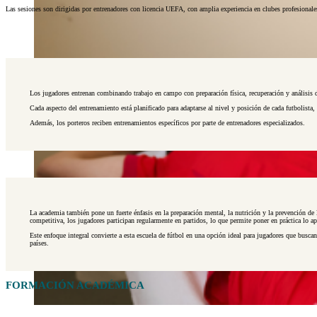
Las sesiones son dirigidas por entrenadores con licencia UEFA, con amplia experiencia en clubes profesionales de
Los jugadores entrenan combinando trabajo en campo con preparación física, recuperación y análisis 
Cada aspecto del entrenamiento está planificado para adaptarse al nivel y posición de cada futbolista
Además, los porteros reciben entrenamientos específicos por parte de entrenadores especializados.
La academia también pone un fuerte énfasis en la preparación mental, la nutrición y la prevención de 
competitiva, los jugadores participan regularmente en partidos, lo que permite poner en práctica lo ap
Este enfoque integral convierte a esta escuela de fútbol en una opción ideal para jugadores que busca
países.
FORMACIÓN ACADÉMICA