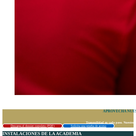
APROVECHA NUES
Tranquilidad en cada paso. Nuestros e
Descarga el dossier completo (PDF)
Solicita una prueba de acceso
INSTALACIONES DE LA ACADEMIA