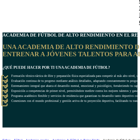
ACADEMIA DE FÚTBOL DE ALTO RENDIMIENTO EN EL
RE
UNA ACADEMIA DE ALTO RENDIMIENTO DE
ENTRENAR A JÓVENES TALENTOS PARA A
¿QUÉ PUEDE HACER POR TI UNA ACADEMIA DE FÚTBOL?
Formación técnico-táctica de élite y preparación física especializada para competir al más alto nivel, 
Evaluación continua de tu progreso mediante análisis detallados, adaptando constantemente tu program
Entrenamiento integral que abarca el desarrollo mental, emocional y psicológico, fortaleciendo tu ca
Exposición a competencias de primer nivel, permitiéndote medirte contra los mejores talentos y ganar 
Programa académico flexible y servicios de residencia que garantizan tu desarrollo tanto deportivo co
Conexiones con el mundo profesional y gestión activa de tu proyección deportiva, facilitando tu transi