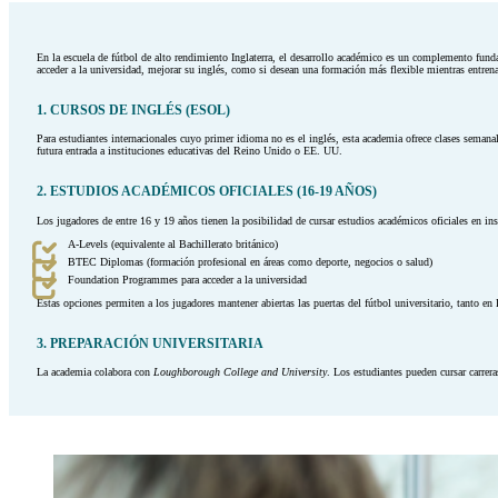
En la escuela de fútbol de alto rendimiento Inglaterra, el desarrollo académico es un complemento funda
acceder a la universidad, mejorar su inglés, como si desean una formación más flexible mientras entrena
1. CURSOS DE INGLÉS (ESOL)
Para estudiantes internacionales cuyo primer idioma no es el inglés, esta academia ofrece clases seman
futura entrada a instituciones educativas del Reino Unido o EE. UU.
2. ESTUDIOS ACADÉMICOS OFICIALES (16-19 AÑOS)
Los jugadores de entre 16 y 19 años tienen la posibilidad de cursar estudios académicos oficiales en i
A-Levels (equivalente al Bachillerato británico)
BTEC Diplomas (formación profesional en áreas como deporte, negocios o salud)
Foundation Programmes para acceder a la universidad
Estas opciones permiten a los jugadores mantener abiertas las puertas del fútbol universitario, tanto
3. PREPARACIÓN UNIVERSITARIA
La academia colabora con
Loughborough College and University
. Los estudiantes pueden cursar carre