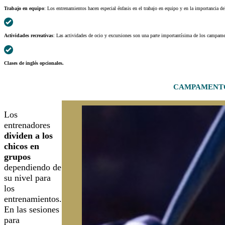
Trabajo en equipo
: Los entrenamientos hacen especial énfasis en el trabajo en equipo y en la importancia d
Actividades recreativas
: Las actividades de ocio y excursiones son una parte importantísima de los campament
Clases de inglés opcionales.
CAMPAMENTO
Los
entrenadores
dividen a los
chicos en
grupos
dependiendo de
su nivel para
los
entrenamientos.
En las sesiones
para