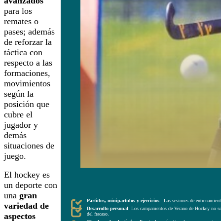
avanzados
para los
remates o
pases; además
de reforzar la
táctica con
respecto a las
formaciones,
movimientos
según la
posición que
cubre el
jugador y
demás
situaciones de
juego.
El hockey es
un deporte con
ASPECTOS CLAVE DE LOS CAMPAMENTOS RECREATIVOS D
una
gran
Partidos, minipartidos y ejercicios
: Las sesiones de entrenamiento
variedad de
Desarrollo personal
:
Los campamentos de Verano de Hockey no sola
del fracaso
.
aspectos