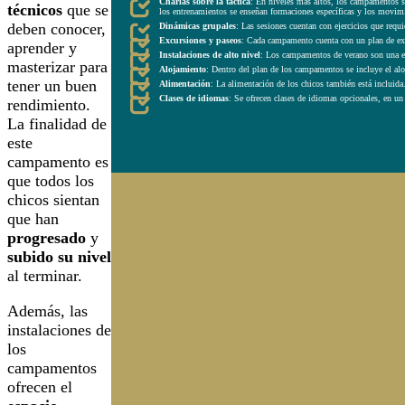
Charlas sobre la táctica
:
En niveles más altos, los campamentos se
técnicos
que se
los entrenamientos se enseñan formaciones específicas y los movimi
deben conocer,
Dinámicas grupales
:
Las sesiones cuentan con ejercicios que requi
Excursiones y paseos
: Cada campamento cuenta con un plan de excu
aprender y
Instalaciones de alto nivel
: Los campamentos de verano son una exc
masterizar para
Alojamiento
:
Dentro del plan de los campamentos se incluye el alo
tener un buen
Alimentación
:
La alimentación de los chicos también está incluida
Clases de idiomas
:
Se ofrecen clases de idiomas opcionales, en un
rendimiento.
La finalidad de
este
campamento es
que todos los
chicos sientan
que han
progresado
y
subido su nivel
al terminar.
Además, las
instalaciones de
los
campamentos
ofrecen el