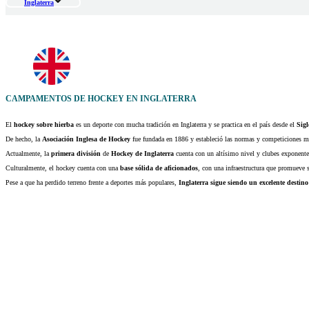
Inglaterra
CAMPAMENTOS DE HOCKEY EN INGLATERRA
El
hockey sobre hierba
es un deporte con mucha tradición en Inglaterra y se practica en el país desde el
Sig
De hecho, la
Asociación Inglesa de Hockey
fue fundada en 1886 y estableció las normas y competiciones má
Actualmente, la
primera división
de
Hockey de Inglaterra
cuenta con un altísimo nivel y clubes exponente
Culturalmente, el hockey cuenta con una
base sólida de aficionados
, con una infraestructura que promueve s
Pese a que ha perdido terreno frente a deportes más populares,
Inglaterra sigue siendo un excelente destino