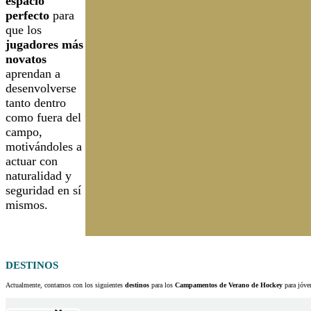
espacio
perfecto
para
que los
jugadores más
novatos
aprendan a
desenvolverse
tanto dentro
como fuera del
campo,
motivándoles a
actuar con
naturalidad y
seguridad en sí
mismos.
DESTINOS
Actualmente, contamos con los siguientes
destinos
para los
Campamentos de Verano de Hockey
para jóve