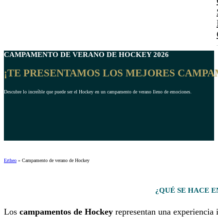
CAMPAMENTO DE VERANO DE
HOCKEY
2026
¡TE PRESENTAMOS LOS MEJORES CAMPA
Descubre lo increíble que puede ser el Hockey en un campamento de verano lleno de emociones.
Ertheo
»
Campamento de verano de Hockey
¿QUÉ SE HACE 
Los
campamentos de
Hockey
representan una experiencia 