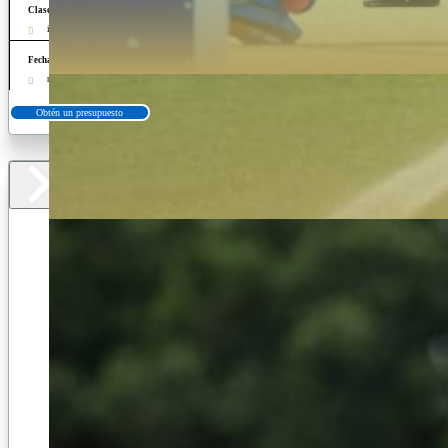
Clases de idiomas
inglés (opcionales)
Fechas
mes de julio
Obtén un presupuesto