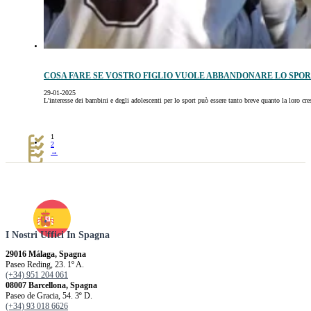
COSA FARE SE VOSTRO FIGLIO VUOLE ABBANDONARE LO SPOR
29-01-2025
L'interesse dei bambini e degli adolescenti per lo sport può essere tanto breve quanto la loro cr
1
2
→
I Nostri Uffici In Spagna
29016 Málaga, Spagna
Paseo Reding, 23. 1º A.
(+34) 951 204 061
08007 Barcellona, ​​Spagna
Paseo de Gracia, 54. 3º D.
(+34) 93 018 6626