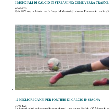
I MONDIALI DI CALCIO IN STREAMING: COME VERRÀ TRASMESS
07-07-2025
Qatar 2022 sarà, tra le tante cose, la Coppa del Mondo degli streamer. Fenomeno in crescita, g
12 MIGLIORI CAMPI PER PORTIERI DI CALCIO IN SPAGNA
31-01-2025
La Spagna è quindi un luogo eccellente per allenarsi come portiere di calcio. Ciò è dovuto in g