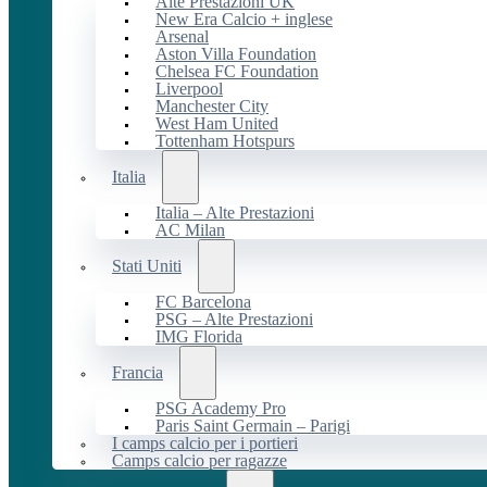
Alte Prestazioni UK
New Era Calcio + inglese
Arsenal
Aston Villa Foundation
Chelsea FC Foundation
Liverpool
Manchester City
West Ham United
Tottenham Hotspurs
Italia
Italia – Alte Prestazioni
AC Milan
Stati Uniti
FC Barcelona
PSG – Alte Prestazioni
IMG Florida
Francia
PSG Academy Pro
Paris Saint Germain – Parigi
I camps calcio per i portieri
Camps calcio per ragazze