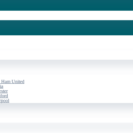
st Ham United
ia
ester
mford
rpool