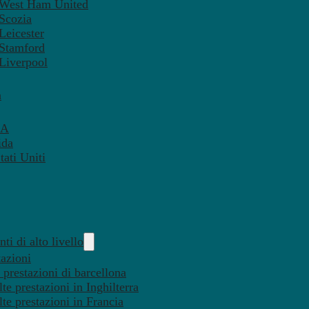
– West Ham United
 Scozia
Leicester
 Stamford
 Liverpool
a
SA
ida
ati Uniti
ti di alto livello
tazioni
 prestazioni di barcellona
te prestazioni in Inghilterra
lte prestazioni in Francia