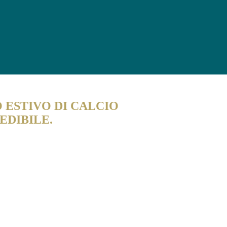
 C'È DA SAPERE 2026
ESTIVO DI CALCIO
EDIBILE.
tura, c’è una domanda fondamentale che molti genitori si pongono:
come faranno