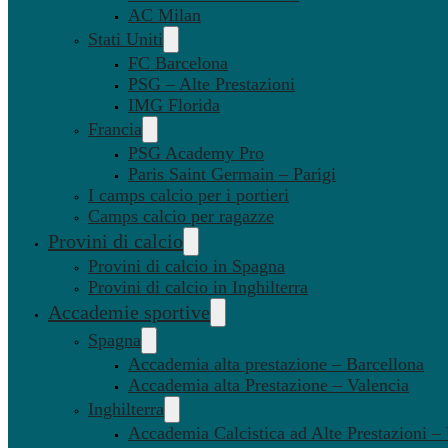
AC Milan
Stati Uniti
FC Barcelona
PSG – Alte Prestazioni
IMG Florida
Francia
PSG Academy Pro
Paris Saint Germain – Parigi
I camps calcio per i portieri
Camps calcio per ragazze
Provini di calcio
Provini di calcio in Spagna
Provini di calcio in Inghilterra
Accademie sportive
Spagna
Accademia alta prestazione – Barcellona
Accademia alta Prestazione – Valencia
Inghilterra
Accademia Calcistica ad Alte Prestazioni 