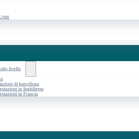
Uniti
alto livello
ni
tazioni di barcellona
estazioni in Inghilterra
restazioni in Francia