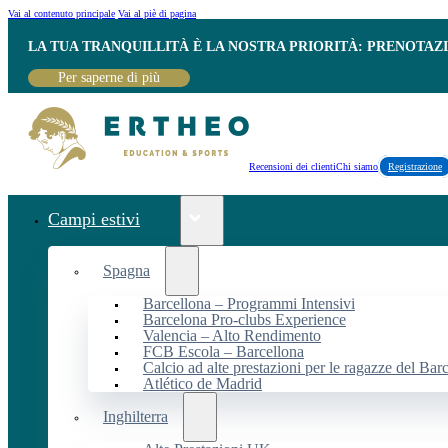
Vai al contenuto principale
Vai al piè di pagina
LA TUA TRANQUILLITÀ È LA NOSTRA PRIORITÀ: PRENOTAZ
Per saperne di più
Recensioni dei clienti
Chi siamo
Registrazione
Campi estivi
Spagna
Barcellona – Programmi Intensivi
Barcelona Pro-clubs Experience
Valencia – Alto Rendimento
FCB Escola – Barcellona
Calcio ad alte prestazioni per le ragazze del Bar
Atlético de Madrid
Inghilterra