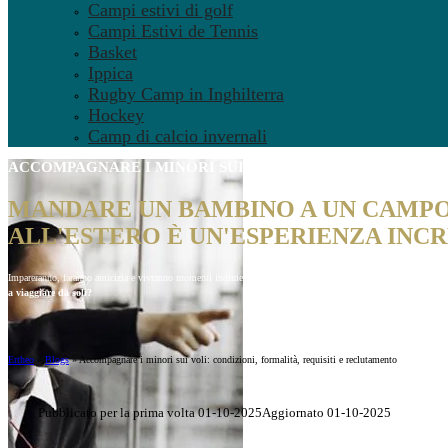
Campi estivi di golf
Campi Estivi de Tennis
Basket
Ippica
Rugby Camp in Inghilterra
Hockey
Camp di calcio invernali
ACCOMPAGNARE I MINORI SUI VOLI
: TUTTO QUELLO CHE
MANDARE UN BAMBINO A UN CAMPO 
ALL'ESTERO È UN'ESPERIENZA INCR
Impareranno, faranno amicizia e vivranno momenti indimenticabili. Ma ovviamente, prima che arrivi l’avven
a viaggiare da soli?
Ertheo
»
Blogs
»
Accompagnare i minori sui voli: condizioni, formalità, requisiti e reclutamento
Pubblicato per la prima volta 01-10-2025
Aggiornato 01-10-2025