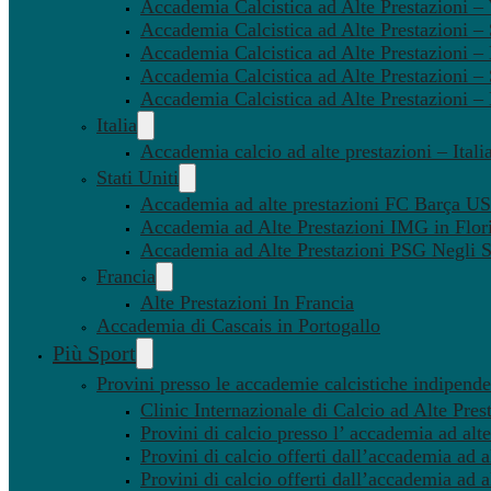
Accademia Calcistica ad Alte Prestazioni 
Accademia Calcistica ad Alte Prestazioni –
Accademia Calcistica ad Alte Prestazioni – 
Accademia Calcistica ad Alte Prestazioni –
Accademia Calcistica ad Alte Prestazioni –
Italia
Accademia calcio ad alte prestazioni – Itali
Stati Uniti
Accademia ad alte prestazioni FC Barça U
Accademia ad Alte Prestazioni IMG in Flor
Accademia ad Alte Prestazioni PSG Negli St
Francia
Alte Prestazioni In Francia
Accademia di Cascais in Portogallo
Più Sport
Provini presso le accademie calcistiche indipenden
Clinic Internazionale di Calcio ad Alte Pres
Provini di calcio presso l’ accademia ad alte
Provini di calcio offerti dall’accademia ad al
Provini di calcio offerti dall’accademia ad a