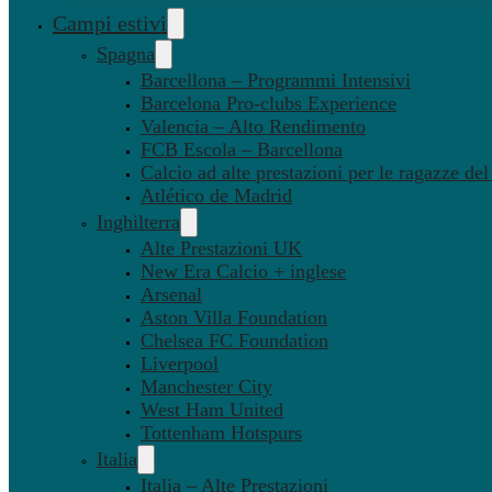
Campi estivi
Spagna
Barcellona – Programmi Intensivi
Barcelona Pro-clubs Experience
Valencia – Alto Rendimento
FCB Escola – Barcellona
Calcio ad alte prestazioni per le ragazze de
Atlético de Madrid
Inghilterra
Alte Prestazioni UK
New Era Calcio + inglese
Arsenal
Aston Villa Foundation
Chelsea FC Foundation
Liverpool
Manchester City
West Ham United
Tottenham Hotspurs
Italia
Italia – Alte Prestazioni