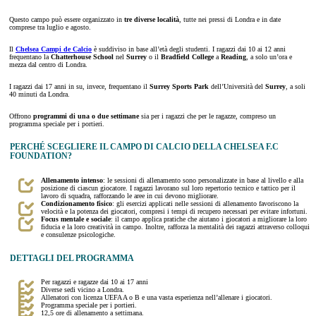
Questo campo può essere organizzato in
tre diverse località
, tutte nei pressi di Londra e in date
comprese tra luglio e agosto.
Il
Chelsea Campi de Calcio
è suddiviso in base all’età degli studenti. I ragazzi dai 10 ai 12 anni
frequentano la
Chatterhouse School
nel
Surrey
o il
Bradfield College
a
Reading
, a solo un’ora e
mezza dal centro di Londra.
I ragazzi dai 17 anni in su, invece, frequentano il
Surrey Sports Park
dell’Università del
Surrey
, a soli
40 minuti da Londra.
Offrono
programmi di una o due settimane
sia per i ragazzi che per le ragazze, compreso un
programma speciale per i portieri.
PERCHÉ SCEGLIERE IL CAMPO DI CALCIO DELLA CHELSEA F.C
FOUNDATION?
Allenamento intenso
: le sessioni di allenamento sono personalizzate in base al livello e alla
posizione di ciascun giocatore. I ragazzi lavorano sul loro repertorio tecnico e tattico per il
lavoro di squadra, rafforzando le aree in cui devono migliorare.
Condizionamento fisico
: gli esercizi applicati nelle sessioni di allenamento favoriscono la
velocità e la potenza dei giocatori, compresi i tempi di recupero necessari per evitare infortuni.
Focus mentale e sociale
: il campo applica pratiche che aiutano i giocatori a migliorare la loro
fiducia e la loro creatività in campo. Inoltre, rafforza la mentalità dei ragazzi attraverso colloqui
e consulenze psicologiche.
DETTAGLI DEL PROGRAMMA
Per ragazzi e ragazze dai 10 ai 17 anni
Diverse sedi vicino a Londra.
Allenatori con licenza UEFA A o B e una vasta esperienza nell’allenare i giocatori.
Programma speciale per i portieri.
12,5 ore di allenamento a settimana.