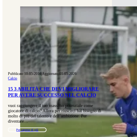
Pubblicato 10-05-2016
|
Aggiornato 01-05-2026
Calcio
15 3 ABILITÀ CHE DEVI MIGLIORARE
PER AVERE SUCCESSO NEL CALCIO
vuoi raggiungere il tuo massimo potenziale come
giocatore di calcio? Allora per riuscirci hai bisogno di
molto di più del talento e dell’ambizione. Per
diventare…
Per saperne di più