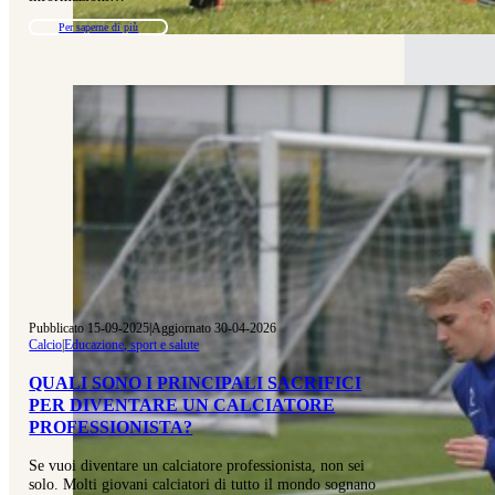
Per saperne di più
Pubblicato 15-09-2025
|
Aggiornato 30-04-2026
Calcio
|
Educazione, sport e salute
QUALI SONO I PRINCIPALI SACRIFICI
PER DIVENTARE UN CALCIATORE
PROFESSIONISTA?
Se vuoi diventare un calciatore professionista, non sei
solo. Molti giovani calciatori di tutto il mondo sognano