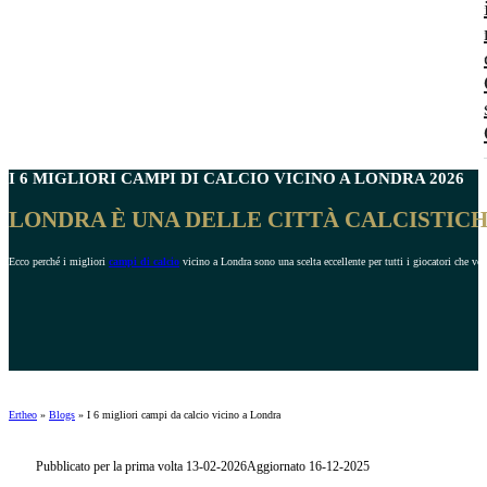
I 6 MIGLIORI
CAMPI DI CALCIO VICINO A LONDRA
2026
LONDRA È UNA DELLE CITTÀ CALCISTICH
Ecco perché i migliori
campi di calcio
vicino a Londra sono una scelta eccellente per tutti i giocatori che vog
Ertheo
»
Blogs
»
I 6 migliori campi da calcio vicino a Londra
Pubblicato per la prima volta 13-02-2026
Aggiornato 16-12-2025