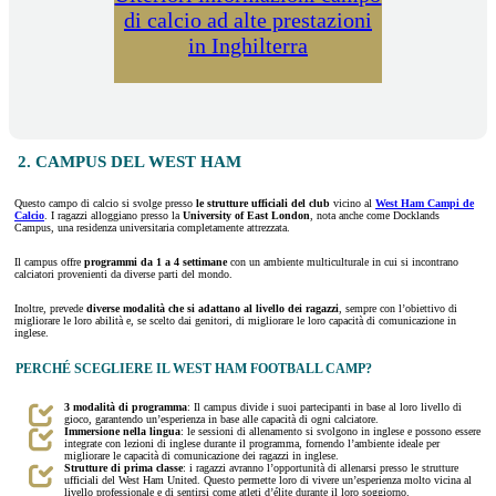
di calcio ad alte prestazioni
in Inghilterra
2. CAMPUS DEL WEST HAM
Questo campo di calcio si svolge presso
le strutture ufficiali del club
vicino al
West Ham Campi de
Calcio
. I ragazzi alloggiano presso la
University of East London
, nota anche come Docklands
Campus, una residenza universitaria completamente attrezzata.
Il campus offre
programmi da 1 a 4 settimane
con un ambiente multiculturale in cui si incontrano
calciatori provenienti da diverse parti del mondo.
Inoltre, prevede
diverse modalità che si adattano al livello dei ragazzi
, sempre con l’obiettivo di
migliorare le loro abilità e, se scelto dai genitori, di migliorare le loro capacità di comunicazione in
inglese.
PERCHÉ SCEGLIERE IL WEST HAM FOOTBALL CAMP?
3 modalità di programma
: Il campus divide i suoi partecipanti in base al loro livello di
gioco, garantendo un’esperienza in base alle capacità di ogni calciatore.
Immersione nella lingua
: le sessioni di allenamento si svolgono in inglese e possono essere
integrate con lezioni di inglese durante il programma, fornendo l’ambiente ideale per
migliorare le capacità di comunicazione dei ragazzi in inglese.
Strutture di prima classe
: i ragazzi avranno l’opportunità di allenarsi presso le strutture
ufficiali del West Ham United. Questo permette loro di vivere un’esperienza molto vicina al
livello professionale e di sentirsi come atleti d’élite durante il loro soggiorno.