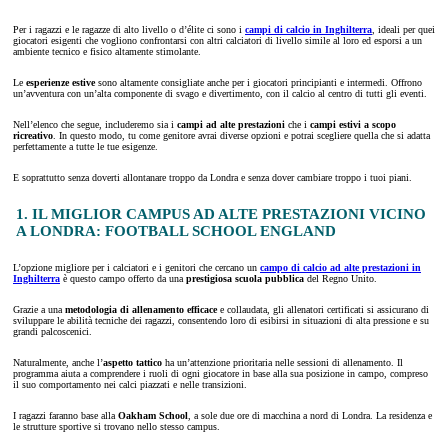
Per i ragazzi e le ragazze di alto livello o d’élite ci sono i
campi di calcio in Inghilterra
, ideali per quei
giocatori esigenti che vogliono confrontarsi con altri calciatori di livello simile al loro ed esporsi a un
ambiente tecnico e fisico altamente stimolante.
Le
esperienze estive
sono altamente consigliate anche per i giocatori principianti e intermedi. Offrono
un’avventura con un’alta componente di svago e divertimento, con il calcio al centro di tutti gli eventi.
Nell’elenco che segue, includeremo sia i
campi ad alte prestazioni
che i
campi estivi a scopo
ricreativo
. In questo modo, tu come genitore avrai diverse opzioni e potrai scegliere quella che si adatta
perfettamente a tutte le tue esigenze.
E soprattutto senza doverti allontanare troppo da Londra e senza dover cambiare troppo i tuoi piani.
1. IL MIGLIOR CAMPUS AD ALTE PRESTAZIONI VICINO
A LONDRA: FOOTBALL SCHOOL ENGLAND
L’opzione migliore per i calciatori e i genitori che cercano un
campo di calcio ad alte prestazioni in
Inghilterra
è questo campo offerto da una
prestigiosa scuola pubblica
del Regno Unito.
Grazie a una
metodologia di
allenamento efficace
e collaudata, gli allenatori certificati si assicurano di
sviluppare le abilità tecniche dei ragazzi, consentendo loro di esibirsi in situazioni di alta pressione e su
grandi palcoscenici.
Naturalmente, anche l’
aspetto tattico
ha un’attenzione prioritaria nelle sessioni di allenamento. Il
programma aiuta a comprendere i ruoli di ogni giocatore in base alla sua posizione in campo, compreso
il suo comportamento nei calci piazzati e nelle transizioni.
I ragazzi faranno base alla
Oakham School
, a sole due ore di macchina a nord di Londra. La residenza e
le strutture sportive si trovano nello stesso campus.