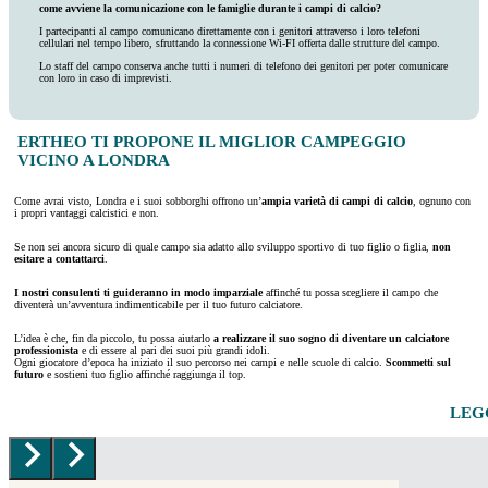
come avviene la comunicazione con le famiglie durante i campi di calcio?
I partecipanti al campo comunicano direttamente con i genitori attraverso i loro telefoni
cellulari nel tempo libero, sfruttando la connessione Wi-FI offerta dalle strutture del campo.
Lo staff del campo conserva anche tutti i numeri di telefono dei genitori per poter comunicare
con loro in caso di imprevisti.
ERTHEO TI PROPONE IL MIGLIOR CAMPEGGIO
VICINO A LONDRA
Come avrai visto, Londra e i suoi sobborghi offrono un’
ampia varietà di campi di calcio
, ognuno con
i propri vantaggi calcistici e non.
Se non sei ancora sicuro di quale campo sia adatto allo sviluppo sportivo di tuo figlio o figlia,
non
esitare a contattarci
.
I nostri consulenti ti guideranno in modo imparziale
affinché tu possa scegliere il campo che
diventerà un’avventura indimenticabile per il tuo futuro calciatore.
L’idea è che, fin da piccolo, tu possa aiutarlo
a realizzare il suo sogno di diventare un calciatore
professionista
e di essere al pari dei suoi più grandi idoli.
Ogni giocatore d’epoca ha iniziato il suo percorso nei campi e nelle scuole di calcio.
Scommetti sul
futuro
e sostieni tuo figlio affinché raggiunga il top.
LEGG