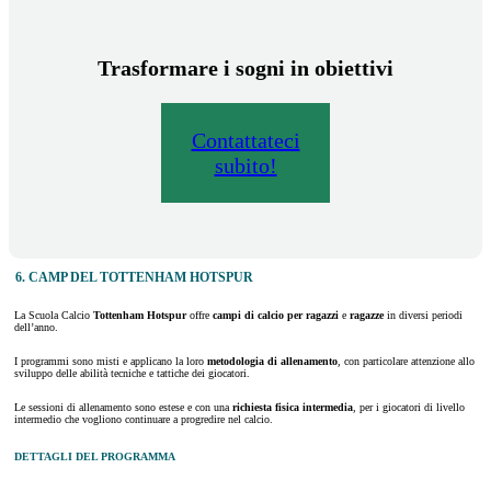
Trasformare i sogni in obiettivi
Contattateci
subito!
6. CAMP DEL TOTTENHAM HOTSPUR
La Scuola Calcio
Tottenham Hotspur
offre
campi di calcio per ragazzi
e
ragazze
in diversi periodi
dell’anno.
I programmi sono misti e applicano la loro
metodologia di allenamento
, con particolare attenzione allo
sviluppo delle abilità tecniche e tattiche dei giocatori.
Le sessioni di allenamento sono estese e con una
richiesta fisica intermedia
, per i giocatori di livello
intermedio che vogliono continuare a progredire nel calcio.
DETTAGLI DEL PROGRAMMA