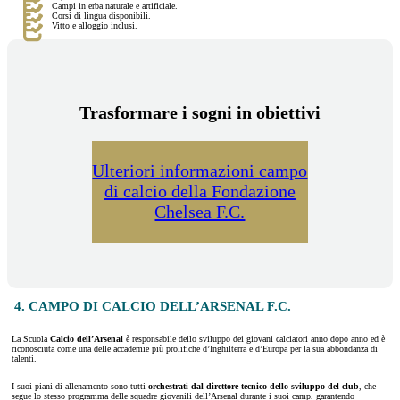
Campi in erba naturale e artificiale.
Corsi di lingua disponibili.
Vitto e alloggio inclusi.
Trasformare i sogni in obiettivi
Ulteriori informazioni campo
di calcio della Fondazione
Chelsea F.C.
4. CAMPO DI CALCIO DELL’ARSENAL F.C.
La Scuola
Calcio dell’Arsenal
è responsabile dello sviluppo dei giovani calciatori anno dopo anno ed è
riconosciuta come una delle accademie più prolifiche d’Inghilterra e d’Europa per la sua abbondanza di
talenti.
I suoi piani di allenamento sono tutti
orchestrati dal direttore tecnico dello sviluppo del club
, che
segue lo stesso programma delle squadre giovanili dell’Arsenal durante i suoi camp, garantendo