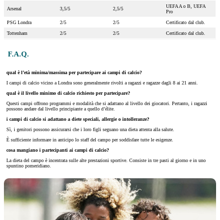
UEFA A o B, UEFA
Arsenal
3,5/5
2,5/5
Pro
PSG Londra
2/5
2/5
Certificato dal club.
Tottenham
2/5
2/5
Certificato dal club.
F.A.Q.
qual è l’età minima/massima per partecipare ai campi di calcio?
I campi di calcio vicino a Londra sono generalmente rivolti a ragazzi e ragazze dagli 8 ai 21 anni.
qual è il livello minimo di calcio richiesto per partecipare?
Questi campi offrono programmi e modalità che si adattano al livello dei giocatori. Pertanto, i ragazzi
possono andare dal livello principiante a quello d’élite.
i campi di calcio si adattano a diete speciali, allergie o intolleranze?
Sì, i genitori possono assicurarsi che i loro figli seguano una dieta attenta alla salute.
È sufficiente informare in anticipo lo staff del campo per soddisfare tutte le esigenze.
cosa mangiano i partecipanti ai campi di calcio?
La dieta del campo è incentrata sulle alte prestazioni sportive. Consiste in tre pasti al giorno e in uno
spuntino pomeridiano.