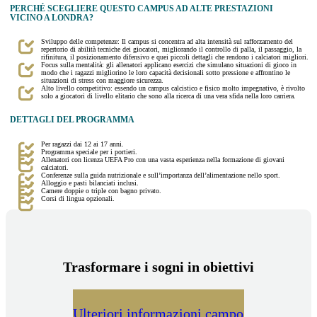
PERCHÉ SCEGLIERE QUESTO CAMPUS AD ALTE PRESTAZIONI
VICINO A LONDRA?
Sviluppo delle competenze: Il campus si concentra ad alta intensità sul rafforzamento del
repertorio di abilità tecniche dei giocatori, migliorando il controllo di palla, il passaggio, la
rifinitura, il posizionamento difensivo e quei piccoli dettagli che rendono i calciatori migliori.
Focus sulla mentalità: gli allenatori applicano esercizi che simulano situazioni di gioco in
modo che i ragazzi migliorino le loro capacità decisionali sotto pressione e affrontino le
situazioni di stress con maggiore sicurezza.
Alto livello competitivo: essendo un campus calcistico e fisico molto impegnativo, è rivolto
solo a giocatori di livello elitario che sono alla ricerca di una vera sfida nella loro carriera.
DETTAGLI DEL PROGRAMMA
Per ragazzi dai 12 ai 17 anni.
Programma speciale per i portieri.
Allenatori con licenza UEFA Pro con una vasta esperienza nella formazione di giovani
calciatori.
Conferenze sulla guida nutrizionale e sull’importanza dell’alimentazione nello sport.
Alloggio e pasti bilanciati inclusi.
Camere doppie o triple con bagno privato.
Corsi di lingua opzionali.
Trasformare i sogni in obiettivi
Ulteriori informazioni campo