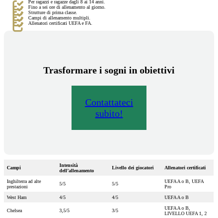
Per ragazzi e ragazze dagli 8 ai 14 anni.
Fino a sei ore di allenamento al giorno.
Strutture di prima classe.
Campi di allenamento multipli.
Allenatori certificati UEFA e FA.
Trasformare i sogni in obiettivi
Contattateci
subito!
Intensità
Campi
Livello dei giocatori
Allenatori certificati
dell’allenamento
Inghilterra ad alte
UEFA A o B, UEFA
5/5
5/5
prestazioni
Pro
West Ham
4/5
4/5
UEFA A o B
UEFA A o B,
Chelsea
3,5/5
3/5
LIVELLO UEFA 1, 2