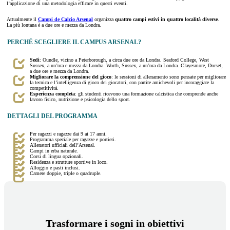
l’applicazione di una metodologia efficace in questi eventi.
Attualmente il
Campi de Calcio Arsenal
organizza
quattro campi estivi in quattro località diverse
.
La più lontana è a due ore e mezza da Londra.
PERCHÉ SCEGLIERE IL CAMPUS ARSENAL?
Sedi
: Oundle, vicino a Peterborough, a circa due ore da Londra. Seaford College, West
Sussex, a un’ora e mezza da Londra. Worth, Sussex, a un’ora da Londra. Clayesmore, Dorset,
a due ore e mezza da Londra.
Migliorare la comprensione del gioco
: le sessioni di allenamento sono pensate per migliorare
la tecnica e l’intelligenza di gioco dei giocatori, con partite amichevoli per incoraggiare la
competitività.
Esperienza completa
: gli studenti ricevono una formazione calcistica che comprende anche
lavoro fisico, nutrizione e psicologia dello sport.
DETTAGLI DEL PROGRAMMA
Per ragazzi e ragazze dai 9 ai 17 anni.
Programma speciale per ragazze e portieri.
Allenatori ufficiali dell’Arsenal.
Campi in erba naturale.
Corsi di lingua opzionali.
Residenza e strutture sportive in loco.
Alloggio e pasti inclusi.
Camere doppie, triple o quadruple.
Trasformare i sogni in obiettivi