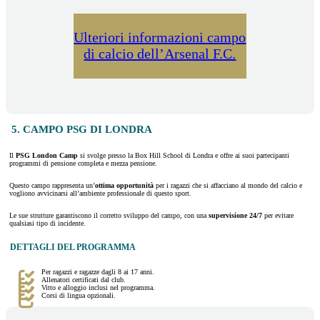
Ulteriori informazioni campo
di calcio dell’Arsenal F.C.
5. CAMPO PSG DI LONDRA
Il
PSG London Camp
si svolge presso la Box Hill School di Londra e offre ai suoi partecipanti
programmi di pensione completa e mezza pensione.
Questo campo rappresenta un’
ottima opportunità
per i ragazzi che si affacciano al mondo del calcio e
vogliono avvicinarsi all’ambiente professionale di questo sport.
Le sue strutture garantiscono il corretto sviluppo del campo, con una
supervisione 24/7
per evitare
qualsiasi tipo di incidente.
DETTAGLI DEL PROGRAMMA
Per ragazzi e ragazze dagli 8 ai 17 anni.
Allenatori certificati dal club.
Vitto e alloggio inclusi nel programma.
Corsi di lingua opzionali.