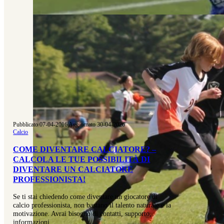
Pubblicato 07-04-2016
|
Aggiornato 30-04-2026
Calcio
COME DIVENTARE CALCIATORE? –
CALCOLA LE TUE POSSIBILITÀ DI
DIVENTARE UN CALCIATORE
PROFESSIONISTA!
Se ti stai chiedendo come diventare un giocatore di
calcio professionista, non bastano il talento naturale e la
motivazione. Avrai bisogno di contatti, supporto,
informazioni…