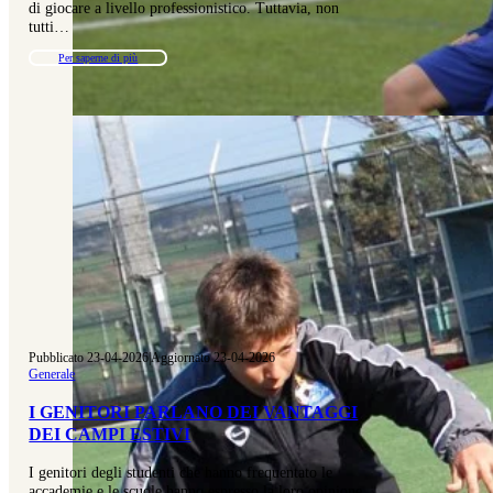
di giocare a livello professionistico. Tuttavia, non
tutti…
Per saperne di più
Pubblicato 23-04-2026
|
Aggiornato 23-04-2026
Generale
I GENITORI PARLANO DEI VANTAGGI
DEI CAMPI ESTIVI
I genitori degli studenti che hanno frequentato le
accademie e le scuole hanno espresso la loro opinione