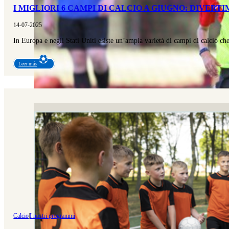
I MIGLIORI 6 CAMPI DI CALCIO A GIUGNO: DIVER
14-07-2025
In Europa e negli Stati Uniti esiste un’ampia varietà di campi di calcio 
Leer más
Calcio
|
I nostri programmi