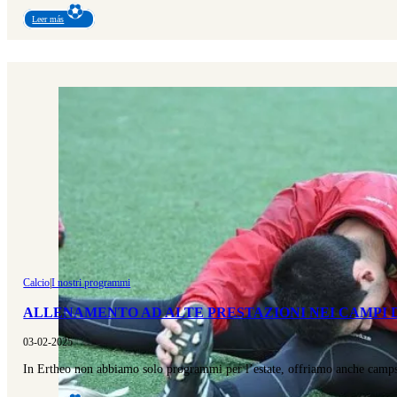
Leer más
Calcio
|
I nostri programmi
ALLENAMENTO AD ALTE PRESTAZIONI NEI CAMPI D
03-02-2025
In Ertheo non abbiamo solo programmi per l’estate, offriamo anche camps 