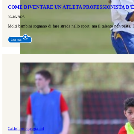
COME DIVENTARE UN ATLETA PROFESSIONISTA D’
02-10-2025
Molti bambini sognano di fare strada nello sport, ma il talento non basta
Leer más
Calcio
|
I nostri programmi