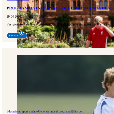
PROGRAMMA INVERNALE DELL’ACCADEMIA DI ALT
29-04-2026
Per giocatori di livello avanzato/d’élite (ragazzi e ragazze) dai 6 ai 21 a
Leer más
Educazione, sport e salute
|
Generale
|
I nostri programmi
|
Più sport