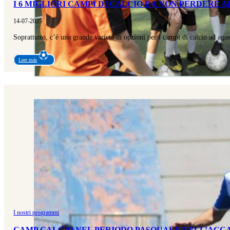
I 6 MIGLIORI CAMPI DI CALCIO DA NON PERDERE 
14-07-2025
Soprattutto, c’è una grande varietà di opzioni per i campi di calcio ad ag
Leer más
I nostri programmi
CAMP CALCIO NEL PERIODO PASQUALE NELL’ACCA