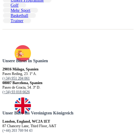
Unsere Programme
Golf
Mehr Sport
Basketball
Trainer
Unsere Büros In Spanien
29016 Málaga, Spanien
Paseo Reding, 23. 1º A.
(+34) 951 204 061
08007 Barcelona, Spanien
Paseo de Gracia, 54. 3º D.
(+34) 93 018 6626
Unser Büro Im Vereinigten Königreich
London, England, WC2A 1ET
87 Chancery Lane, Third Floor, A&T
(+44) 203 769 94 43