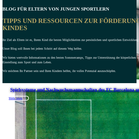
BLOG FÜR ELTERN VON JUNGEN SPORTLERN
TIPPS UND RESSOURCEN ZUR FÖRDERUN
KINDES
Ihr Ziel als Eltern ist es, Ihrem Kind die besten Möglichkeiten zur persönlichen und sportlichen Entwicklung 
Unser Blog soll Ihnen bei jedem Schritt auf diesem Weg helfen.
Wir bieten wertvolle Informationen zu den besten Sommercamps, Tipps zur Unterstützung der körperlichen u
Einstellung zum Sport und zum Leben.
Wir möchten Ihr Partner sein und Ihren Kindern helfen, ihr volles Potenzial auszuschöpfen.
Spielsysteme und Nachwuchsmannschaften des FC Barcelona u
Mehr lesen