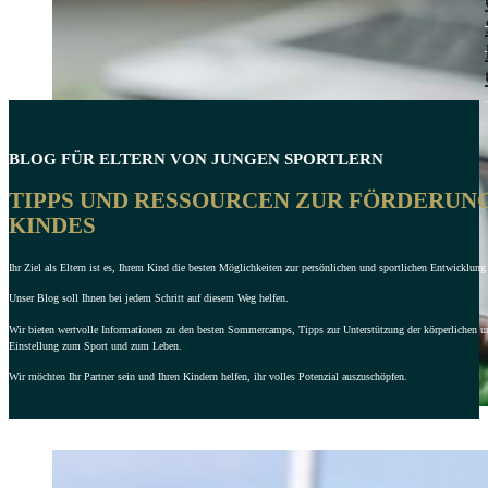
BLOG FÜR ELTERN VON JUNGEN SPORTLERN
TIPPS UND RESSOURCEN ZUR FÖRDERUN
KINDES
Ihr Ziel als Eltern ist es, Ihrem Kind die besten Möglichkeiten zur persönlichen und sportlichen Entwicklung 
Unser Blog soll Ihnen bei jedem Schritt auf diesem Weg helfen.
Wir bieten wertvolle Informationen zu den besten Sommercamps, Tipps zur Unterstützung der körperlichen u
Einstellung zum Sport und zum Leben.
Wir möchten Ihr Partner sein und Ihren Kindern helfen, ihr volles Potenzial auszuschöpfen.