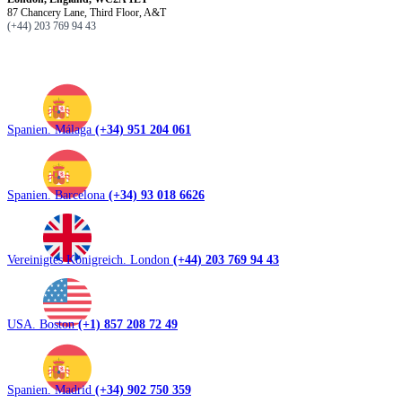
87 Chancery Lane, Third Floor, A&T
(+44) 203 769 94 43
Spanien. Málaga
(+34) 951 204 061
Spanien. Barcelona
(+34) 93 018 6626
Vereinigtes Königreich. London
(+44) 203 769 94 43
USA. Boston
(+1) 857 208 72 49
Spanien. Madrid
(+34) 902 750 359