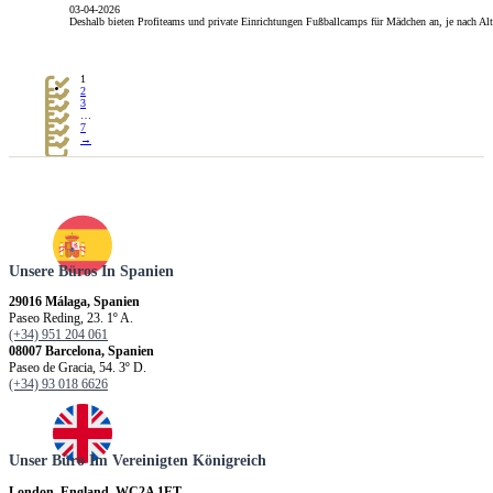
03-04-2026
Deshalb bieten Profiteams und private Einrichtungen Fußballcamps für Mädchen an, je nach Al
1
2
3
…
7
→
Unsere Büros In Spanien
29016 Málaga, Spanien
Paseo Reding, 23. 1º A.
(+34) 951 204 061
08007 Barcelona, Spanien
Paseo de Gracia, 54. 3º D.
(+34) 93 018 6626
Unser Büro Im Vereinigten Königreich
London, England, WC2A 1ET