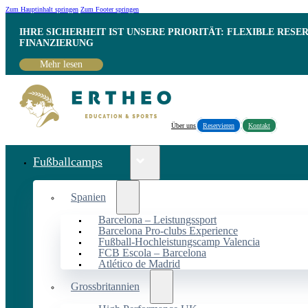
Zum Hauptinhalt springen
Zum Footer springen
IHRE SICHERHEIT IST UNSERE PRIORITÄT: FLEXIBLE RESE
INANZIERUNG
Mehr lesen
Über uns
Reservieren
Kontakt
Fußballcamps
Spanien
Barcelona – Leistungssport
Barcelona Pro-clubs Experience
Fußball-Hochleistungscamp Valencia
FCB Escola – Barcelona
Atlético de Madrid
Grossbritannien