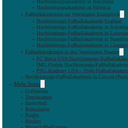
Hochleistungsakademie in Barcelona
Hochleistungsakademie in Valencia
Fußballakademien im Vereinigten Königreich
Hochleistungs-Fußballakademie England
Hochleistungs-Fußballakademie in Schottla
Hochleistungs-Fußballakademie in Leiceste
Hochleistungs-Fußballakademie in Stamfor
Hochleistungs-Fußballakademie in Liverpo
Fußballakademien in den Vereinigten Staaten
FC Barça USA Hochleistungs-Fußballakad
IMG Florida Hochleistungs-Fußballakadem
PSG Academy USA – Profi-Fußballakadem
Hochleistungs-Fußballakademie in Cascais (Portu
Mehr Sport
Golfcamps
Tenniscamps
Basketball
Reitschulen
Rugby
Hockey
Winterfußballcamps