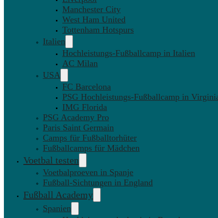
Manchester City
West Ham United
Tottenham Hotspurs
Italien
Hochleistungs-Fußballcamp in Italien
AC Milan
USA
FC Barcelona
PSG Hochleistungs-Fußballcamp in Virgini
IMG Florida
PSG Academy Pro
Paris Saint Germain
Camps für Fußballtorhüter
Fußballcamps für Mädchen
Voetbal testen
Voetbalproeven in Spanje
Fußball-Sichtungen in England
Fußball Academy
Spanien