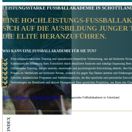
LEISTUNGSSTARKE FUSSBALLAKADEMIE IN
SCHOTTLAN
EINE HOCHLEISTUNGS-FUSSBALLAKAD
ICH AUF DIE AUSBILDUNG JUNGER TA
IE ELITE HERANZUFÜHREN.
WAS KANN EINE FUSSBALLAKADEMIE FÜR SIE TUN?
Elite-technisch-taktisches Training und spezialisierte körperliche Vorbereitung, um auf höchstem Ni
Kontinuierliche Bewertung Ihres Fortschritts durch detaillierte Analysen und ständige Anpassung Ihr
Umfassendes Training, das die mentale, emotionale und psychologische Entwicklung abdeckt, Ihre Ents
Präsenz im Wettbewerb auf höchstem Niveau, wodurch Sie gegen Top-Talente antreten und Erfahrungen
Flexibles akademisches Programm und Wohnheimservices, die Ihre sportliche und persönliche Entwick
Verbindungen zur Berufswelt und aktives Management Ihrer sportlichen Projektion, um Ihnen den Überg
Ertheo
»
Fußballcamps
»
Vereinigten Königreich
»
Leistungsstarke Fußballakademie in Schottland
INDEX