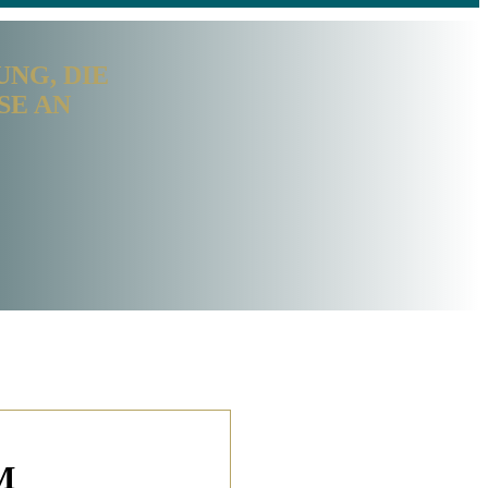
G, DIE S
 AN D
M