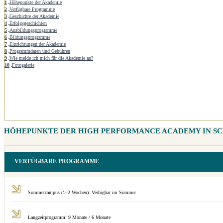
1
Höhepunkte der Akademie
2
Verfügbare Programme
3
Geschichte der Akademie
4
Erfolgsgeschichten
5
Ausbildungsprogramme
6
Bildungsprogramme
7
Einrichtungen der Akademie
8
Programmdaten und Gebühren
9
Wie melde ich mich für die Akademie an?
10
Fotogalerie
HÖHEPUNKTE DER HIGH PERFORMANCE ACADEMY IN S
VERFÜGBARE PROGRAMME
Sommercampus (1–2 Wochen): Verfügbar im Sommer
Langzeitprogramm: 9 Monate / 6 Monate