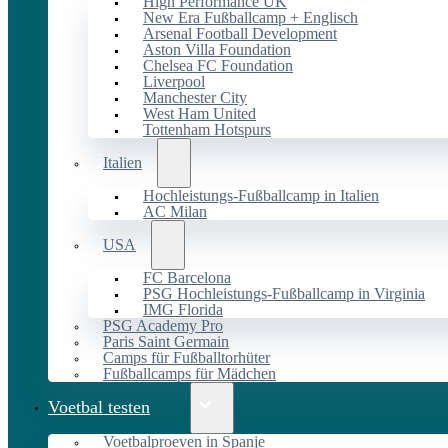
High Performance UK
New Era Fußballcamp + Englisch
Arsenal Football Development
Aston Villa Foundation
Chelsea FC Foundation
Liverpool
Manchester City
West Ham United
Tottenham Hotspurs
Italien
Hochleistungs-Fußballcamp in Italien
AC Milan
USA
FC Barcelona
PSG Hochleistungs-Fußballcamp in Virginia
IMG Florida
PSG Academy Pro
Paris Saint Germain
Camps für Fußballtorhüter
Fußballcamps für Mädchen
Voetbal testen
Voetbalproeven in Spanje