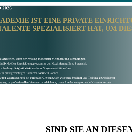
D
2026
EMIE IST EINE PRIVATE EINRICHTUN
LENTE SPEZIALISIERT HAT, UM DIESE
veau anzutreten, unter Verwendung modernster Methoden und Technologien
es individuellen Entwicklungsprogramms zur Maximierung Ihres Potenzials
cheidungsfähigkeit stärkt und eine Siegermentalität aufbaut
 in prestigeträchtigen Turnieren sammeln können
lung garantieren und ein optimales Gleichgewicht zwischen Studium und Training gewährleisten
ang zu professionellen Vereinen zu erleichtern, wenn Sie das entsprechende Niveau erreichen
SIND SIE AN DIESE