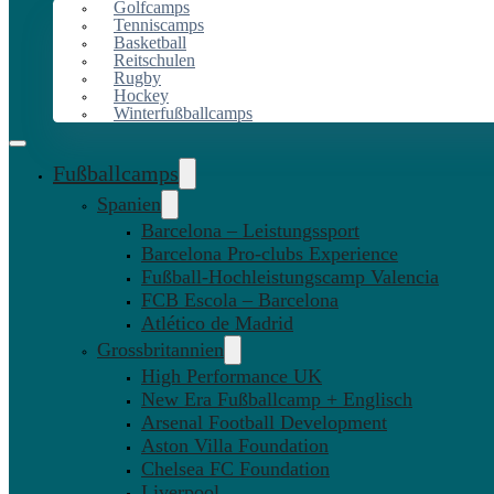
Golfcamps
Tenniscamps
Basketball
Reitschulen
Rugby
Hockey
Winterfußballcamps
Fußballcamps
Spanien
Barcelona – Leistungssport
Barcelona Pro-clubs Experience
Fußball-Hochleistungscamp Valencia
FCB Escola – Barcelona
Atlético de Madrid
Grossbritannien
High Performance UK
New Era Fußballcamp + Englisch
Arsenal Football Development
Aston Villa Foundation
Chelsea FC Foundation
Liverpool