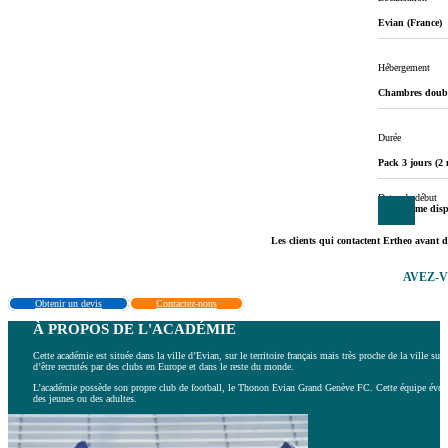
Evian (France)
Hébergement
Chambres double
Durée
Pack 3 jours (2 
Dates de début
Programme dispo
Les clients qui contactent Ertheo avant d
AVEZ-
Obtenir un devis
Contactez-nous
À PROPOS DE L'ACADÉMIE
Cette académie est située dans la ville d’Evian, sur le territoire français mais très proche de la ville su
d’être recrutés par des clubs en Europe et dans le reste du monde.
L’académie possède son propre club de football, le Thonon Evian Grand Genève FC. Cette équipe évolue d
des jeunes ou des adultes.