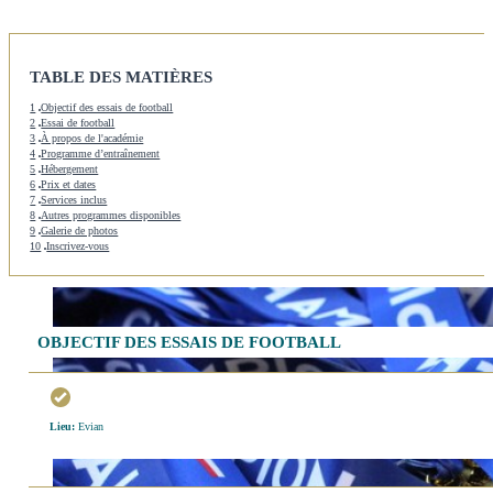
TABLE DES MATIÈRES
1
Objectif des essais de football
2
Essai de football
3
À propos de l'académie
4
Programme d’entraînement
5
Hébergement
6
Prix et dates
7
Services inclus
8
Autres programmes disponibles
9
Galerie de photos
10
Inscrivez-vous
OBJECTIF DES ESSAIS DE FOOTBALL
Lieu:
Evian