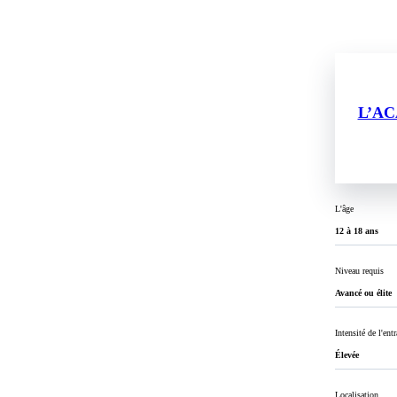
L’AC
L'âge
12 à 18 ans
Niveau requis
Avancé ou élite
Intensité de l'ent
Élevée
Localisation