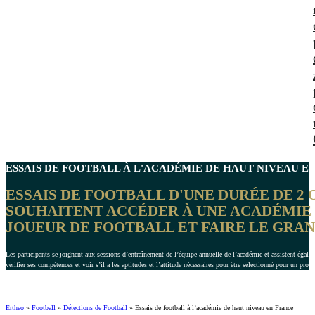
ESSAIS DE FOOTBALL À L'ACADÉMIE DE
HAUT NIVEAU E
ESSAIS DE FOOTBALL D'UNE DURÉE DE 2 O
SOUHAITENT ACCÉDER À UNE ACADÉMIE 
JOUEUR DE FOOTBALL ET FAIRE LE GRAN
Les participants se joignent aux sessions d’entraînement de l’équipe annuelle de l’académie et assistent égalem
vérifier ses compétences et voir s’il a les aptitudes et l’attitude nécessaires pour être sélectionné pour un pr
Ertheo
»
Football
»
Détections de Football
»
Essais de football à l’académie de haut niveau en France