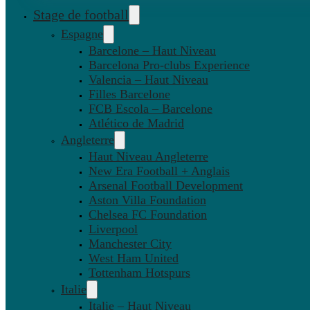
Stage de football
Espagne
Barcelone – Haut Niveau
Barcelona Pro-clubs Experience
Valencia – Haut Niveau
Filles Barcelone
FCB Escola – Barcelone
Atlético de Madrid
Angleterre
Haut Niveau Angleterre
New Era Football + Anglais
Arsenal Football Development
Aston Villa Foundation
Chelsea FC Foundation
Liverpool
Manchester City
West Ham United
Tottenham Hotspurs
Italie
Italie – Haut Niveau