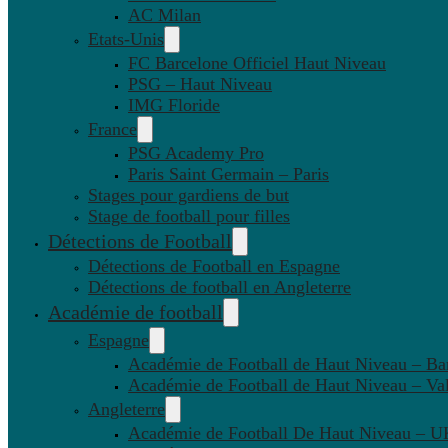
AC Milan
Etats-Unis
FC Barcelone Officiel Haut Niveau
PSG – Haut Niveau
IMG Floride
France
PSG Academy Pro
Paris Saint Germain – Paris
Stages pour gardiens de but
Stage de football pour filles
Détections de Football
Détections de Football en Espagne
Détections de football en Angleterre
Académie de football
Espagne
Académie de Football de Haut Niveau – Ba
Académie de Football de Haut Niveau – Va
Angleterre
Académie de Football De Haut Niveau – U