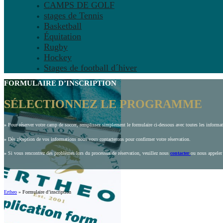
CAMPS DE GOLF
stages de Tennis
Basketball
Équitation
Rugby
Hockey
Stages de football d´hiver
FORMULAIRE D’INSCRIPTION
SÉLECTIONNEZ LE PROGRAMME
»
Pour réserver votre camp de soccer, remplissez simplement le formulaire ci-dessous avec toutes les inform
»
Dès réception de vos informations nous vous contacterons pour confirmer votre réservation.
»
Si vous rencontrez des problèmes lors du processus de réservation, veuillez nous
contacter
ou nous appeler
Ertheo
»
Formulaire d’inscription