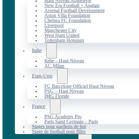
Haut Niveau Angleterre
New Era Football + Anglais
Arsenal Football Development
Aston Villa Foundation
Chelsea FC Foundation
Liverpool
Manchester City
West Ham United
Tottenham Hotspurs
Italie
Italie – Haut Niveau
AC Milan
Etats-Unis
FC Barcelone Officiel Haut Niveau
PSG – Haut Niveau
IMG Floride
France
PSG Academy Pro
Paris Saint Germain – Paris
Stages pour gardiens de but
Stage de football pour filles