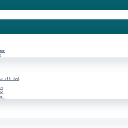
one
e
Ham United
er
rd
ool