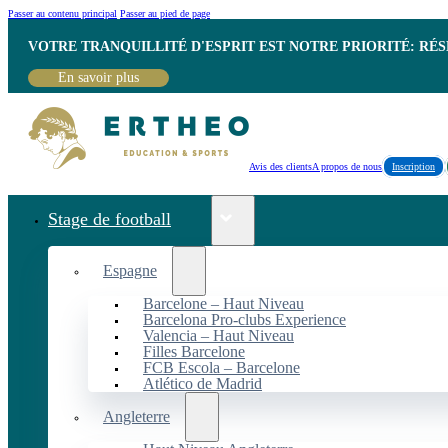
Passer au contenu principal
Passer au pied de page
VOTRE TRANQUILLITÉ D'ESPRIT EST NOTRE PRIORITÉ: RÉ
En savoir plus
Avis des clients
A propos de nous
Inscription
Stage de football
Espagne
Barcelone – Haut Niveau
Barcelona Pro-clubs Experience
Valencia – Haut Niveau
Filles Barcelone
FCB Escola – Barcelone
Atlético de Madrid
Angleterre