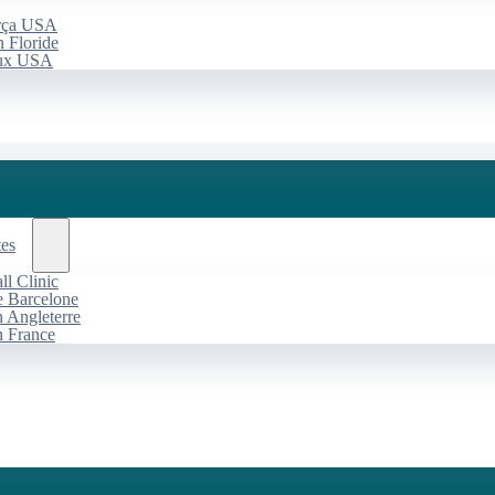
arça USA
 Floride
aux USA
tes
l Clinic
de Barcelone
n Angleterre
n France