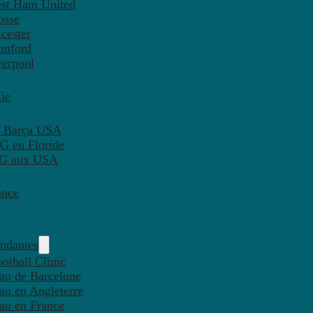
est Ham United
osse
cester
amford
verpool
ie
C Barça USA
G en Floride
PSG aux USA
ance
endantes
otball Clinic
eau de Barcelone
eau en Angleterre
eau en France