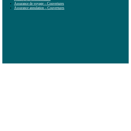
Assurance de voyage – Couvertures
Assurance annulation – Couvertures