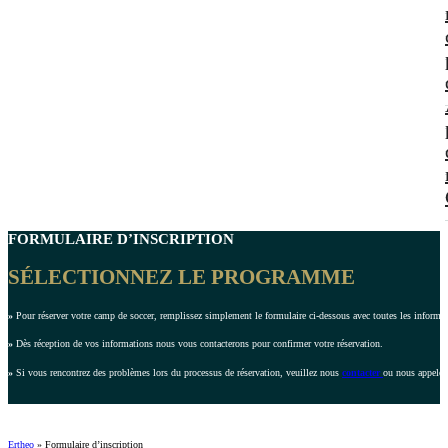
FORMULAIRE D’INSCRIPTION
SÉLECTIONNEZ LE PROGRAMME
»
Pour réserver votre camp de soccer, remplissez simplement le formulaire ci-dessous avec toutes les inform
»
Dès réception de vos informations nous vous contacterons pour confirmer votre réservation.
»
Si vous rencontrez des problèmes lors du processus de réservation, veuillez nous
contacter
ou nous appeler
Ertheo
»
Formulaire d’inscription