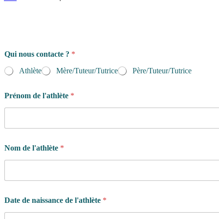
d
Qui nous contacte ?
*
u
r
Athlète
Mère/Tuteur/Tutrice
Père/Tuteur/Tutrice
é
e
d
Prénom de l'athlète
*
e
r
e
c
h
Nom de l'athlète
*
e
r
c
h
e
z
Date de naissance de l'athlète
*
-
v