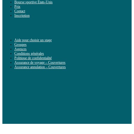
Bourse sportive États-Unis
Prix
Contact
Inscription
Aide pour choisir un stage
Groupes
Agences
Conditions générales
Politique de confidentialité
Assurance de voyage – Couvertures
Assurance annulation – Couvertures