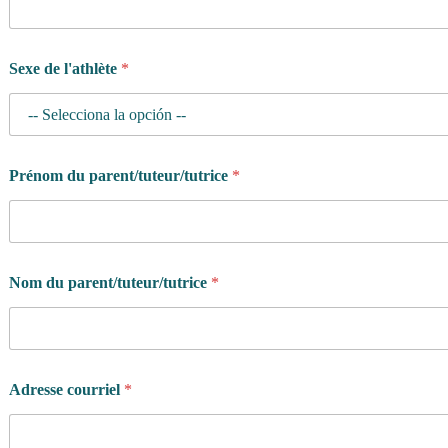
o
u
s
Sexe de l'athlète
*
?
Prénom du parent/tuteur/tutrice
*
Nom du parent/tuteur/tutrice
*
Adresse courriel
*