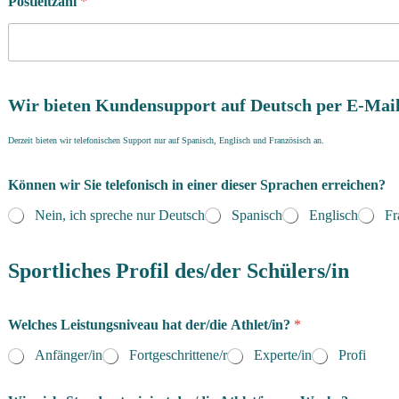
Postleitzahl
*
d
e
Wir bieten Kundensupport auf Deutsch per E-Mail
r
/
Derzeit bieten wir telefonischen Support nur auf Spanisch, Englisch und Französisch an.
d
i
e
Können wir Sie telefonisch in einer dieser Sprachen erreichen?
i
Nein, ich spreche nur Deutsch
Spanisch
Englisch
Fr
n
e
i
Sportliches Profil des/der Schülers/in
n
e
r
Welches Leistungsniveau hat der/die Athlet/in?
*
Anfänger/in
Fortgeschrittene/r
Experte/in
Profi