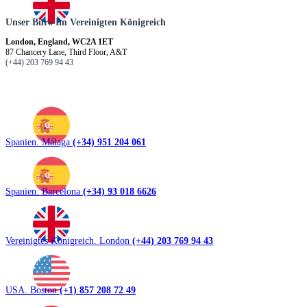
Unser Büro Im Vereinigten Königreich
London, England, WC2A 1ET
87 Chancery Lane, Third Floor, A&T
(+44) 203 769 94 43
Spanien. Málaga
(+34) 951 204 061
Spanien. Barcelona
(+34) 93 018 6626
Vereinigtes Königreich. London
(+44) 203 769 94 43
USA. Boston
(+1) 857 208 72 49