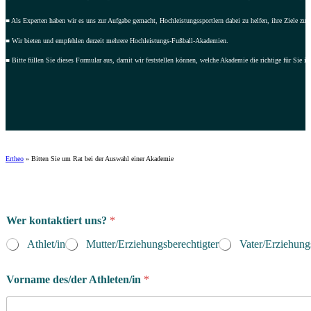
■ Als Experten haben wir es uns zur Aufgabe gemacht, Hochleistungssportlern dabei zu helfen, ihre Ziele zu 
■ Wir bieten und empfehlen derzeit mehrere Hochleistungs-Fußball-Akademien.
■ Bitte füllen Sie dieses Formular aus, damit wir feststellen können, welche Akademie die richtige für Sie is
Ertheo
»
Bitten Sie um Rat bei der Auswahl einer Akademie
Wer kontaktiert uns?
*
Athlet/in
Mutter/Erziehungsberechtigter
Vater/Erziehung
Vorname des/der Athleten/in
*