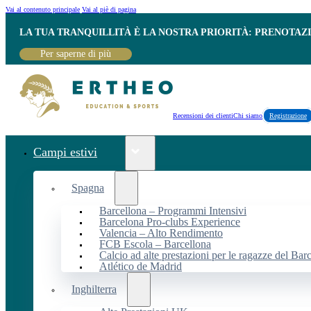
Vai al contenuto principale
Vai al piè di pagina
LA TUA TRANQUILLITÀ È LA NOSTRA PRIORITÀ: PRENOTAZ
Per saperne di più
Recensioni dei clienti
Chi siamo
Registrazione
Campi estivi
Spagna
Barcellona – Programmi Intensivi
Barcelona Pro-clubs Experience
Valencia – Alto Rendimento
FCB Escola – Barcellona
Calcio ad alte prestazioni per le ragazze del Bar
Atlético de Madrid
Inghilterra