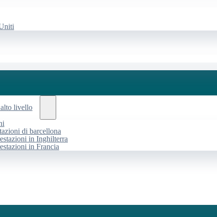
Uniti
alto livello
ni
tazioni di barcellona
estazioni in Inghilterra
restazioni in Francia