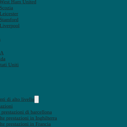
– West Ham United
 Scozia
Leicester
 Stamford
 Liverpool
a
SA
ida
ati Uniti
ti di alto livello
tazioni
 prestazioni di barcellona
te prestazioni in Inghilterra
lte prestazioni in Francia