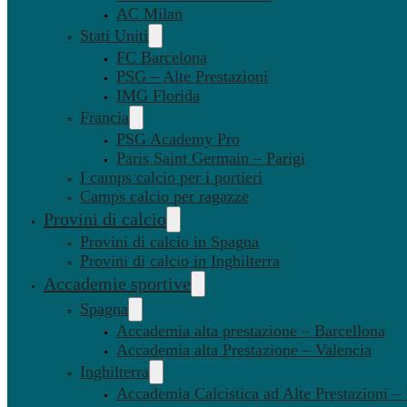
AC Milan
Stati Uniti
FC Barcelona
PSG – Alte Prestazioni
IMG Florida
Francia
PSG Academy Pro
Paris Saint Germain – Parigi
I camps calcio per i portieri
Camps calcio per ragazze
Provini di calcio
Provini di calcio in Spagna
Provini di calcio in Inghilterra
Accademie sportive
Spagna
Accademia alta prestazione – Barcellona
Accademia alta Prestazione – Valencia
Inghilterra
Accademia Calcistica ad Alte Prestazioni 