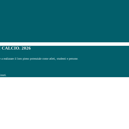
 CALCIO. 2026
e a realizzare il loro pieno potenziale come atleti, studenti e persone.
inuti.