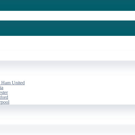
st Ham United
ia
ester
mford
rpool