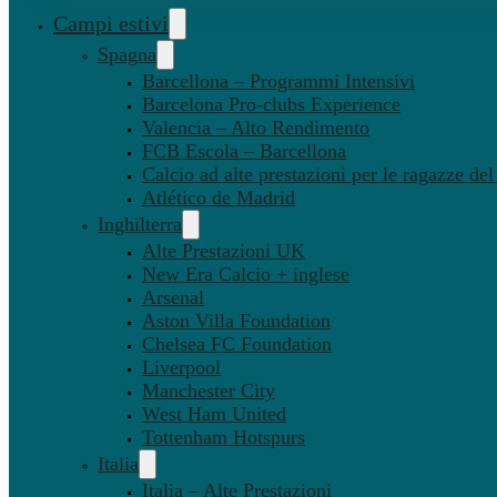
Campi estivi
Spagna
Barcellona – Programmi Intensivi
Barcelona Pro-clubs Experience
Valencia – Alto Rendimento
FCB Escola – Barcellona
Calcio ad alte prestazioni per le ragazze de
Atlético de Madrid
Inghilterra
Alte Prestazioni UK
New Era Calcio + inglese
Arsenal
Aston Villa Foundation
Chelsea FC Foundation
Liverpool
Manchester City
West Ham United
Tottenham Hotspurs
Italia
Italia – Alte Prestazioni