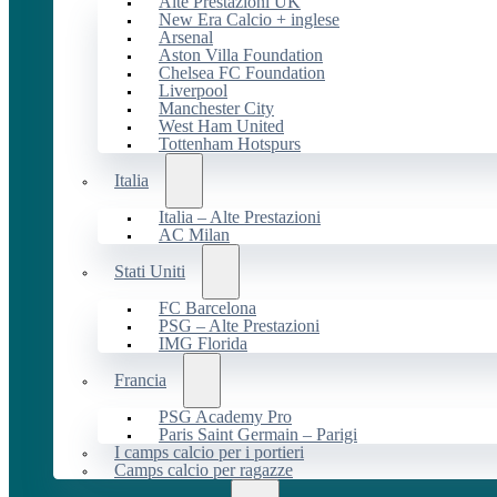
Alte Prestazioni UK
New Era Calcio + inglese
Arsenal
Aston Villa Foundation
Chelsea FC Foundation
Liverpool
Manchester City
West Ham United
Tottenham Hotspurs
Italia
Italia – Alte Prestazioni
AC Milan
Stati Uniti
FC Barcelona
PSG – Alte Prestazioni
IMG Florida
Francia
PSG Academy Pro
Paris Saint Germain – Parigi
I camps calcio per i portieri
Camps calcio per ragazze