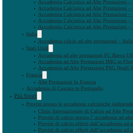
Accademia Calcistica ad Alte Prestazioni 
Accademia Calcistica ad Alte Prestazioni –
Accademia Calcistica ad Alte Prestazioni – 
Accademia Calcistica ad Alte Prestazioni –
Accademia Calcistica ad Alte Prestazioni –
Italia
Accademia calcio ad alte prestazioni – Itali
Stati Uniti
Accademia ad alte prestazioni FC Barça U
Accademia ad Alte Prestazioni IMG in Flor
Accademia ad Alte Prestazioni PSG Negli St
Francia
Alte Prestazioni In Francia
Accademia di Cascais in Portogallo
Più Sport
Provini presso le accademie calcistiche indipenden
Clinic Internazionale di Calcio ad Alte Pres
Provini di calcio presso l’ accademia ad alte
Provini di calcio offerti dall’accademia ad al
Provini di calcio offerti dall’accademia ad a