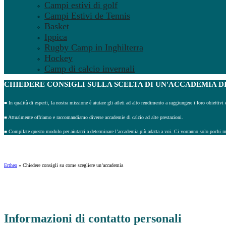
Campi estivi di golf
Campi Estivi de Tennis
Basket
Ippica
Rugby Camp in Inghilterra
Hockey
Camp di calcio invernali
CHIEDERE CONSIGLI
SULLA SCELTA DI UN'ACCADEMIA DI
■ In qualità di esperti, la nostra missione è aiutare gli atleti ad alto rendimento a raggiungere i loro obiettivi 
■ Attualmente offriamo e raccomandiamo diverse accademie di calcio ad alte prestazioni.
■ Compilate questo modulo per aiutarci a determinare l’accademia più adatta a voi. Ci vorranno solo pochi m
Ertheo
»
Chiedere consigli su come scegliere un’accademia
Informazioni di contatto personali