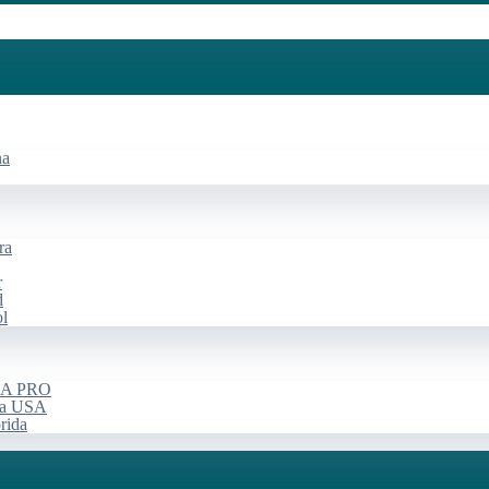
na
ra
r
d
ol
USA PRO
rça USA
rida