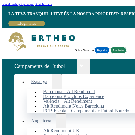
Vés al contingut principal
Omet la visita
LA TEVA TRANQUIL·LITAT ÉS LA NOSTRA PRIORITAT: RESE
Llegir més
Sobre Nosaltres
Registre
Contacte
Campaments de Futbol
Espanya
Barcelona – Alt Rendiment
Barcelona Pro-clubs Experience
València – Alt Rendiment
Alt Rendiment Noies Barcelona
FCB Escola – Campament de Futbol Barcelona
Anglaterra
Alt Rendiment UK