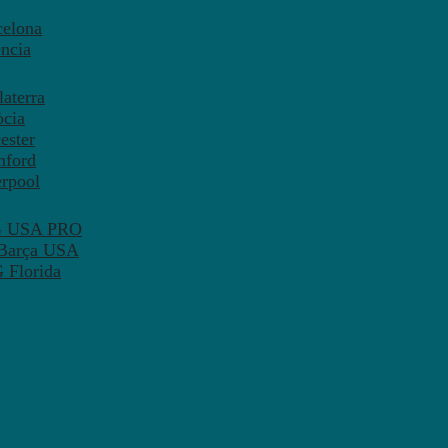
celona
ncia
aterra
òcia
ester
mford
erpool
SG USA PRO
 Barça USA
 Florida