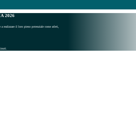
A 2026
e a realizzare il loro pieno potenziale come atleti,
inuti.