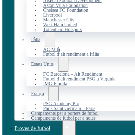
Arsenal Football Development
Aston Villa Foundation
Chelsea FC Foundation
Liverpool
Manchester City
West Ham United
Tottenham Hotspurs
Itàlia
AC Milà
Futbol d’alt rendiment a Itàlia
Estats Units
FC Barcelona – Alt Rendiment
Futbol d’alt rendiment PSG a Virgínia
IMG Florida
França
PSG Academy Pro
Paris Saint Germain – Paris
Campaments per a porters de futbol
Campaments de futbol per a noies
Proves de futbol