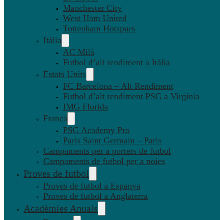
Manchester City
West Ham United
Tottenham Hotspurs
Itàlia
AC Milà
Futbol d’alt rendiment a Itàlia
Estats Units
FC Barcelona – Alt Rendiment
Futbol d’alt rendiment PSG a Virgínia
IMG Florida
França
PSG Academy Pro
Paris Saint Germain – Paris
Campaments per a porters de futbol
Campaments de futbol per a noies
Proves de futbol
Proves de futbol a Espanya
Proves de futbol a Anglaterra
Acadèmies Anuals