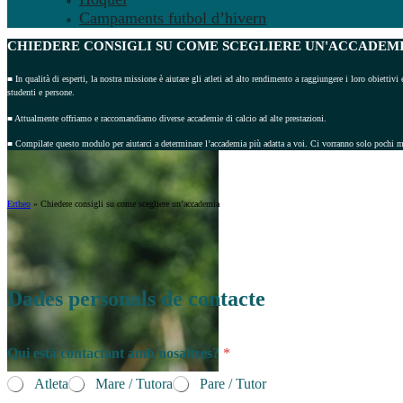
Campaments futbol d’hivern
CHIEDERE CONSIGLI
SU COME SCEGLIERE UN'ACCADEMI
■ In qualità di esperti, la nostra missione è aiutare gli atleti ad alto rendimento a raggiungere i loro obiettivi 
studenti e persone.
■ Attualmente offriamo e raccomandiamo diverse accademie di calcio ad alte prestazioni.
■ Compilate questo modulo per aiutarci a determinare l’accademia più adatta a voi. Ci vorranno solo pochi m
Ertheo
»
Chiedere consigli su come scegliere un’accademia
Dades personals de contacte
Qui està contactant amb nosaltres?
*
Atleta
Mare / Tutora
Pare / Tutor