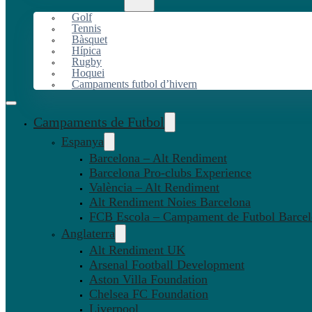
Golf
Tennis
Bàsquet
Hípica
Rugby
Hoquei
Campaments futbol d’hivern
Campaments de Futbol
Espanya
Barcelona – Alt Rendiment
Barcelona Pro-clubs Experience
València – Alt Rendiment
Alt Rendiment Noies Barcelona
FCB Escola – Campament de Futbol Barce
Anglaterra
Alt Rendiment UK
Arsenal Football Development
Aston Villa Foundation
Chelsea FC Foundation
Liverpool