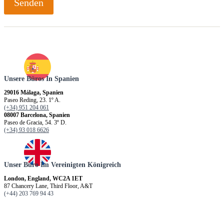
Senden
/
i
n
?
A
t
h
l
Unsere Büros In Spanien
e
t
29016 Málaga, Spanien
/
Paseo Reding, 23. 1º A.
(+34) 951 204 061
i
08007 Barcelona, Spanien
n
Paseo de Gracia, 54. 3º D.
(+34) 93 018 6626
Unser Büro Im Vereinigten Königreich
London, England, WC2A 1ET
87 Chancery Lane, Third Floor, A&T
(+44) 203 769 94 43