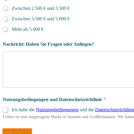
Zwischen 2.500 € und 3.500 €
Zwischen 3.500 € und 5.000 €
Mehr als 5.000 €
A
Nachricht: Haben Sie Fragen oder Anliegen?
t
h
l
e
t
e
n
/
i
n
Nutzungsbedingungen und Datenschutzrichtlinie
*
A
t
Ich habe die
Nutzungsbedingungen
und die
Datenschutzrichtlini
h
Ertheo ist eine eingetragene Marke in Spanien und Großbritannien. Wir hal
l
e
t