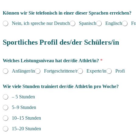
Können wir Sie telefonisch in einer dieser Sprachen erreichen?
Nein, ich spreche nur Deutsch
Spanisch
Englisch
Fr
*
*
Sportliches Profil des/der Schülers/in
S
p
r
Welches Leistungsniveau hat der/die Athlet/in?
*
a
c
Anfänger/in
Fortgeschrittene/r
Experte/in
Profi
h
e
n
Wie viele Stunden trainiert der/die Athlet/in pro Woche?
– 5 Stunden
5–9 Stunden
10–15 Stunden
15–20 Stunden