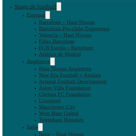
Stage de football
Espagne
Barcelone – Haut Niveau
Barcelona Pro-clubs Experience
Valencia – Haut Niveau
Filles Barcelone
FCB Escola – Barcelone
Atlético de Madrid
Angleterre
Haut Niveau Angleterre
New Era Football + Anglais
Arsenal Football Development
Aston Villa Foundation
Chelsea FC Foundation
Liverpool
Manchester City
West Ham United
Tottenham Hotspurs
Italie
Italie – Haut Niveau