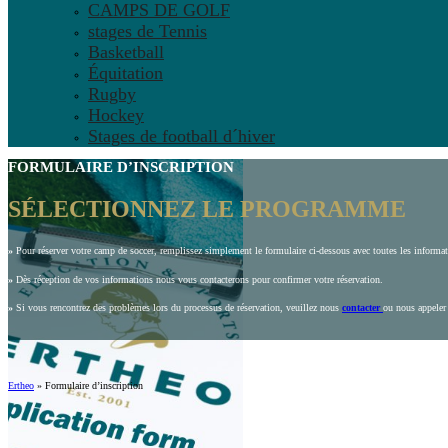
CAMPS DE GOLF
stages de Tennis
Basketball
Équitation
Rugby
Hockey
Stages de football d´hiver
FORMULAIRE D’INSCRIPTION
SÉLECTIONNEZ LE PROGRAMME
»
Pour réserver votre camp de soccer, remplissez simplement le formulaire ci-dessous avec toutes les inform
»
Dès réception de vos informations nous vous contacterons pour confirmer votre réservation.
»
Si vous rencontrez des problèmes lors du processus de réservation, veuillez nous
contacter
ou nous appeler
Ertheo
»
Formulaire d’inscription