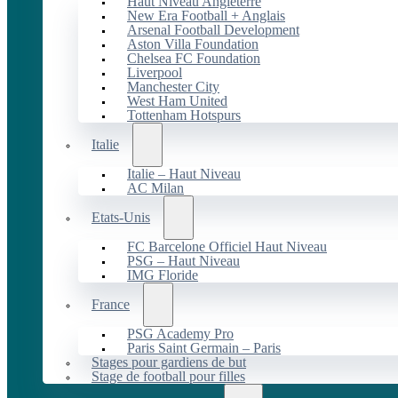
Haut Niveau Angleterre
New Era Football + Anglais
Arsenal Football Development
Aston Villa Foundation
Chelsea FC Foundation
Liverpool
Manchester City
West Ham United
Tottenham Hotspurs
Italie
Italie – Haut Niveau
AC Milan
Etats-Unis
FC Barcelone Officiel Haut Niveau
PSG – Haut Niveau
IMG Floride
France
PSG Academy Pro
Paris Saint Germain – Paris
Stages pour gardiens de but
Stage de football pour filles