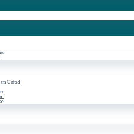
one
e
Ham United
er
rd
ool