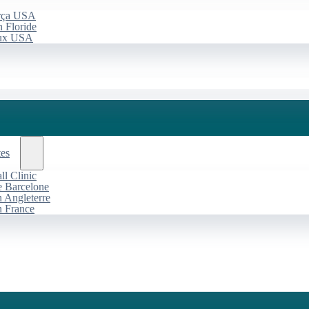
arça USA
 Floride
aux USA
tes
l Clinic
de Barcelone
n Angleterre
n France