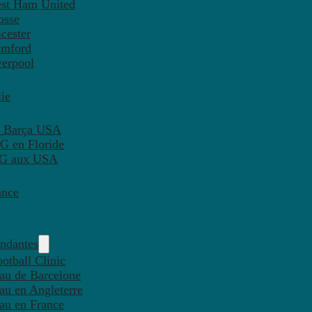
est Ham United
osse
cester
amford
verpool
ie
C Barça USA
G en Floride
PSG aux USA
ance
endantes
otball Clinic
eau de Barcelone
eau en Angleterre
eau en France