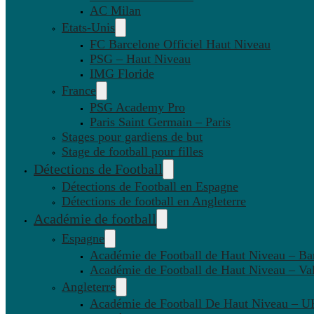
AC Milan
Etats-Unis
FC Barcelone Officiel Haut Niveau
PSG – Haut Niveau
IMG Floride
France
PSG Academy Pro
Paris Saint Germain – Paris
Stages pour gardiens de but
Stage de football pour filles
Détections de Football
Détections de Football en Espagne
Détections de football en Angleterre
Académie de football
Espagne
Académie de Football de Haut Niveau – Ba
Académie de Football de Haut Niveau – Va
Angleterre
Académie de Football De Haut Niveau – U