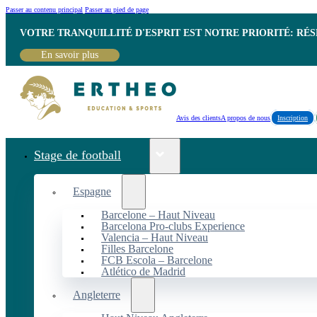
Passer au contenu principal
Passer au pied de page
VOTRE TRANQUILLITÉ D'ESPRIT EST NOTRE PRIORITÉ: RÉ
En savoir plus
Avis des clients
A propos de nous
Inscription
Stage de football
Espagne
Barcelone – Haut Niveau
Barcelona Pro-clubs Experience
Valencia – Haut Niveau
Filles Barcelone
FCB Escola – Barcelone
Atlético de Madrid
Angleterre