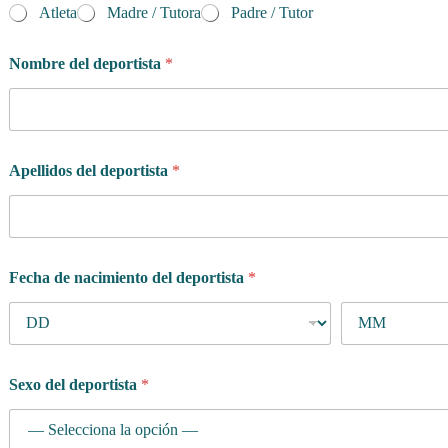
Atleta
Madre / Tutora
Padre / Tutor
d
Nombre del deportista
*
e
*
M
e
n
s
Apellidos del deportista
*
a
j
e
Fecha de nacimiento del deportista
*
Sexo del deportista
*