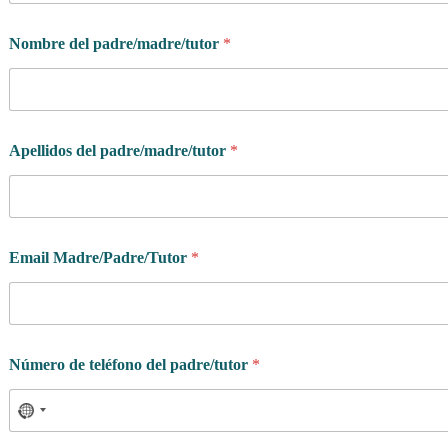
Nombre del padre/madre/tutor
*
¿
Apellidos del padre/madre/tutor
*
Q
u
é
n
a
c
Email Madre/Padre/Tutor
*
i
m
i
e
n
t
Número de teléfono del padre/tutor
*
o
d
e
l