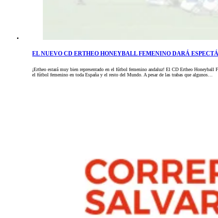
EL NUEVO CD ERTHEO HONEYBALL FEMENINO DARÁ ESPECTÁ
¡Ertheo estará muy bien representado en el fútbol femenino andaluz! El CD Ertheo Honeyball 
el fútbol femenino en toda España y el resto del Mundo. A pesar de las trabas que algunos…