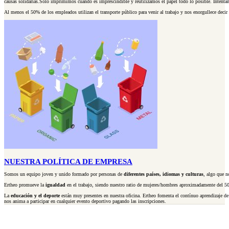
causas solidarias.Solo imprimimos cuando es imprescindible y reutilizamos el papel todo lo posible. Intentamo
Al menos el 50% de los empleados utilizan el transporte público para venir al trabajo y nos enorgullece dec
NUESTRA POLÍTICA DE EMPRESA
Somos un equipo joven y unido formado por personas de
diferentes países, idiomas y culturas
, algo que n
Ertheo promueve la
igualdad
en el trabajo, siendo nuestro ratio de mujeres/hombres aproximadamente del 5
La
educación y el deporte
están muy presentes en nuestra oficina. Ertheo fomenta el contínuo aprendizaje de
nos anima a participar en cualquier evento deportivo pagando las inscripciones.