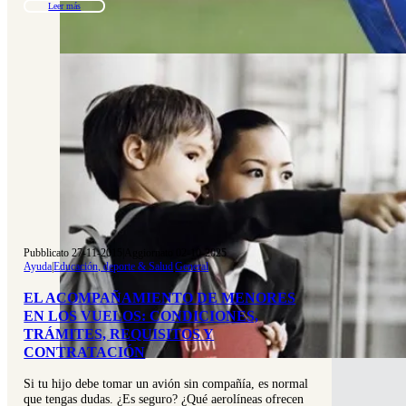
Leer más
Pubblicato 27-11-2015
|
Aggiornato 02-10-2025
Ayuda
|
Educación, deporte & Salud
|
General
EL ACOMPAÑAMIENTO DE MENORES
EN LOS VUELOS: CONDICIONES,
TRÁMITES, REQUISITOS Y
CONTRATACIÓN
Si tu hijo debe tomar un avión sin compañía, es normal
que tengas dudas. ¿Es seguro? ¿Qué aerolíneas ofrecen