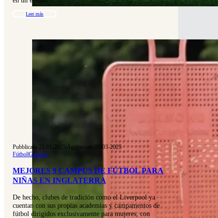
en un evento…
Leer más
Pubblicato 23-01-2025
|
Aggiornato 07-03-2025
Fútbol
|
General
MEJORES 9 CAMPUS DE FÚTBOL PARA
NIÑAS EN INGLATERRA
De hecho, clubes de tradición como el Liverpool ya
cuentan con sus propias academias y campamentos de
fútbol dirigidos exclusivamente para mujeres, con