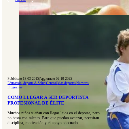
Leer más
Pubblicato 18-03-2015
|
Aggiornato 02-10-2025
Educación, deporte & Salud
|
General
|
Mas deportes
|
Nuestros
Programas
CÓMO LLEGAR A SER DEPORTISTA
PROFESIONAL DE ÉLITE
Muchos niños sueñan con llegar lejos en el deporte, pero
no basta con talento. Para que puedan avanzar, necesitan
disciplina, motivación y el apoyo adecuado.…