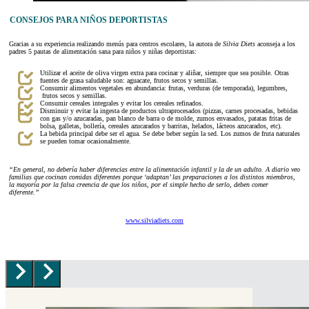
CONSEJOS PARA NIÑOS DEPORTISTAS
Gracias a su experiencia realizando menús para centros escolares, la autora de
Silvia Diets
aconseja a los
padres 5 pautas de alimentación sana para niños y niñas deportistas:
Utilizar el aceite de oliva virgen extra para cocinar y aliñar, siempre que sea posible. Otras
fuentes de grasa saludable son: aguacate, frutos secos y semillas.
Consumir alimentos vegetales en abundancia: frutas, verduras (de temporada), legumbres,
frutos secos y semillas.
Consumir cereales integrales y evitar los cereales refinados.
Disminuir y evitar la ingesta de productos ultraprocesados (pizzas, carnes procesadas, bebidas
con gas y/o azucaradas, pan blanco de barra o de molde, zumos envasados, patatas fritas de
bolsa, galletas, bollería, cereales azucarados y barritas, helados, lácteos azucarados, etc).
La bebida principal debe ser el agua. Se debe beber según la sed. Los zumos de fruta naturales
se pueden tomar ocasionalmente.
“En general, no debería haber diferencias entre la alimentación infantil y la de un adulto. A diario veo
familias que cocinan comidas diferentes porque ‘adaptan’ las preparaciones a los distintos miembros,
la mayoría por la falsa creencia de que los niños, por el simple hecho de serlo, deben comer
diferente.”
www.silviadiets.com