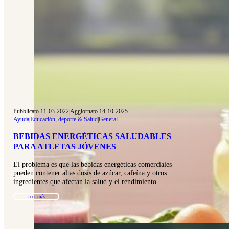
Pubblicato 11-03-2022
|
Aggiornato 14-10-2025
Ayuda
|
Educación, deporte & Salud
|
General
BEBIDAS ENERGÉTICAS SALUDABLES
PARA ATLETAS JÓVENES
El problema es que las bebidas energéticas comerciales
pueden contener altas dosis de azúcar, cafeína y otros
ingredientes que afectan la salud y el rendimiento…
Leer más