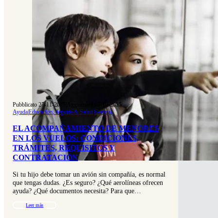
Pubblicato 27-11-2015
|
Aggiornato 02-10-2025
Ayuda
|
Educación, deporte & Salud
|
General
EL ACOMPAÑAMIENTO DE MENORES
EN LOS VUELOS: CONDICIONES,
TRÁMITES, REQUISITOS Y
CONTRATACIÓN
Si tu hijo debe tomar un avión sin compañía, es normal
que tengas dudas. ¿Es seguro? ¿Qué aerolíneas ofrecen
ayuda? ¿Qué documentos necesita? Para que…
Leer más