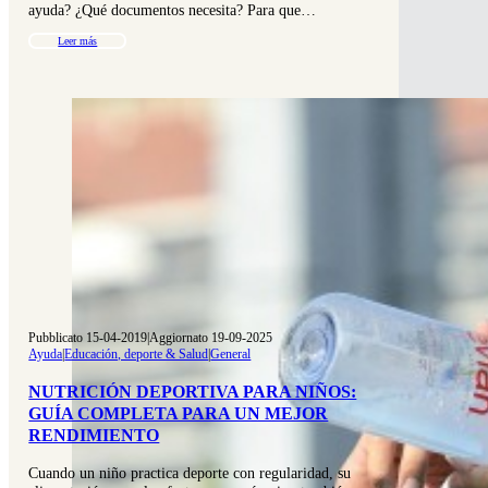
ayuda? ¿Qué documentos necesita? Para que…
Leer más
Pubblicato 15-04-2019
|
Aggiornato 19-09-2025
Ayuda
|
Educación, deporte & Salud
|
General
NUTRICIÓN DEPORTIVA PARA NIÑOS:
GUÍA COMPLETA PARA UN MEJOR
RENDIMIENTO
Cuando un niño practica deporte con regularidad, su