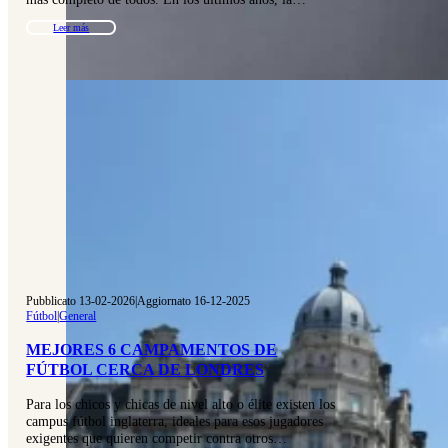
Leer más
Pubblicato 13-02-2026
|
Aggiornato 16-12-2025
Fútbol
|
General
MEJORES 6 CAMPAMENTOS DE
FÚTBOL CERCA DE LONDRES
Para los chicos y chicas de nivel alto o élite existen los
campus fútbol inglaterra, ideales para esos jugadores
exigentes que quieren competir contra otros…