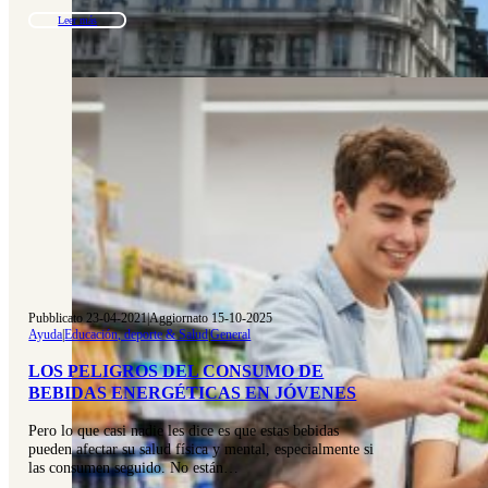
Leer más
Pubblicato 23-04-2021
|
Aggiornato 15-10-2025
Ayuda
|
Educación, deporte & Salud
|
General
LOS PELIGROS DEL CONSUMO DE
BEBIDAS ENERGÉTICAS EN JÓVENES
Pero lo que casi nadie les dice es que estas bebidas
pueden afectar su salud física y mental, especialmente si
las consumen seguido. No están…