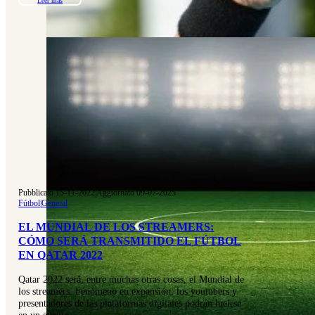
Leer más
Pubblicato 15-11-2022
|
Aggiornato 09-07-2025
Fútbol
|
General
EL MUNDIAL DE LOS STREAMERS:
CÓMO SERÁ TRANSMITIDO EL FÚTBOL
EN QATAR 2022
Qatar 2022 será, entre muchas otras cosas, el Mundial de
los streamers. Fenómeno en expansión, los youtubers y
presentadores de las plataformas digitales podrán lucirse