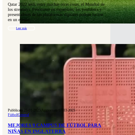
Qatar 2022 será, entre muchas otras cosas, el Mundial de
los streamers. Fenómeno en expansión, los youtubers y
presentadores de las plataformas digitales podrán lucirse
en un evento…
Leer más
Pubblicato 23-01-2025
|
Aggiornato 07-03-2025
Fútbol
|
General
MEJORES 9 CAMPUS DE FÚTBOL PARA
NIÑAS EN INGLATERRA