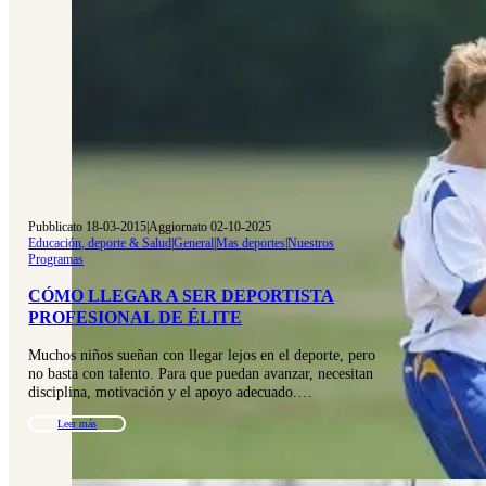
Pubblicato 18-03-2015
|
Aggiornato 02-10-2025
Educación, deporte & Salud
|
General
|
Mas deportes
|
Nuestros
Programas
CÓMO LLEGAR A SER DEPORTISTA
PROFESIONAL DE ÉLITE
Muchos niños sueñan con llegar lejos en el deporte, pero
no basta con talento. Para que puedan avanzar, necesitan
disciplina, motivación y el apoyo adecuado.…
Leer más