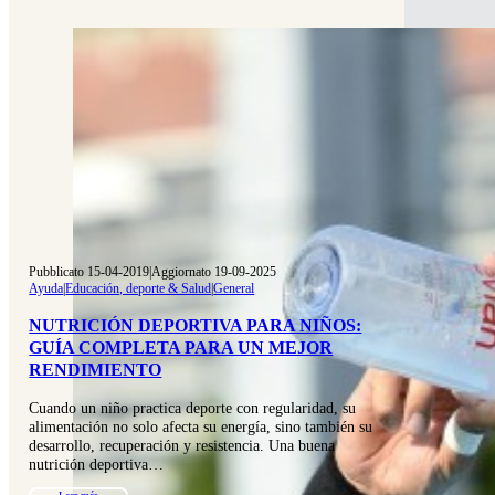
Pubblicato 15-04-2019
|
Aggiornato 19-09-2025
Ayuda
|
Educación, deporte & Salud
|
General
NUTRICIÓN DEPORTIVA PARA NIÑOS:
GUÍA COMPLETA PARA UN MEJOR
RENDIMIENTO
Cuando un niño practica deporte con regularidad, su
alimentación no solo afecta su energía, sino también su
desarrollo, recuperación y resistencia. Una buena
nutrición deportiva…