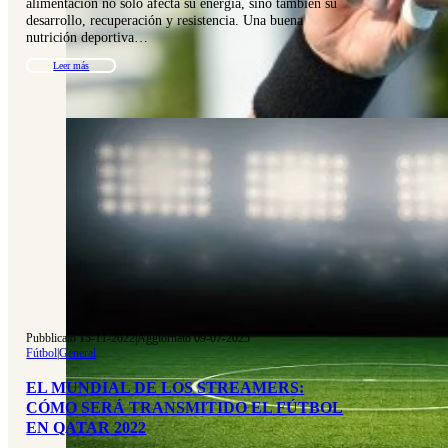
alimentación no solo afecta su energía, sino también su
desarrollo, recuperación y resistencia. Una buena
nutrición deportiva…
Leer más
Pubblicato 15-11-2022
|
Aggiornato 09-07-2025
Fútbol
|
General
EL MUNDIAL DE LOS STREAMERS:
CÓMO SERÁ TRANSMITIDO EL FÚTBOL
EN QATAR 2022