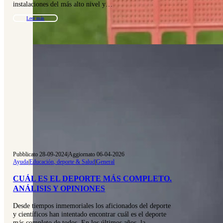
instalaciones del más alto nivel y…
Leer más
Pubblicato 28-09-2024
|
Aggiornato 06-04-2026
Ayuda
|
Educación, deporte & Salud
|
General
CUÁL ES EL DEPORTE MÁS COMPLETO.
ANÁLISIS Y OPINIONES
Desde tiempos inmemoriales los aficionados del deporte
y científicos han intentado encontrar cuál es el deporte
más completo de todos. En los últimos años, la…