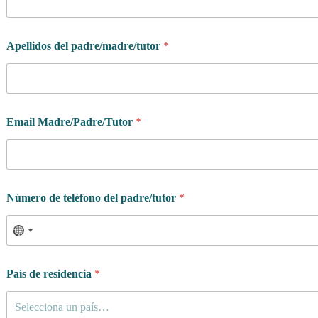
r
t
i
Apellidos del padre/madre/tutor
*
s
t
a
N
o
m
Email Madre/Padre/Tutor
*
b
r
e
e
n
Número de teléfono del padre/tutor
*
t
r
e
n
a
País de residencia
*
Selecciona un país…