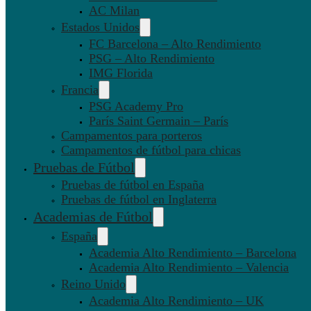
AC Milan
Estados Unidos
FC Barcelona – Alto Rendimiento
PSG – Alto Rendimiento
IMG Florida
Francia
PSG Academy Pro
París Saint Germain – París
Campamentos para porteros
Campamentos de fútbol para chicas
Pruebas de Fútbol
Pruebas de fútbol en España
Pruebas de fútbol en Inglaterra
Academias de Fútbol
España
Academia Alto Rendimiento – Barcelona
Academia Alto Rendimiento – Valencia
Reino Unido
Academia Alto Rendimiento – UK