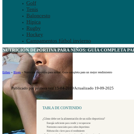
Golf
Tenis
Baloncesto
Hípica
Rugby
Hockey
Campamentos fútbol invierno
NUTRICIÓN DEPORTIVA PARA NIÑOS
: GUÍA COMPLETA PA
Ertheo
»
Blogs
»
Nutrición deportiva para niños: Guía completa para un mejor rendimiento
Publicado por primera vez 15-04-2019
Actualizado 19-09-2025
TABLA DE CONTENIDO
¿Cómo debe ser la alimentación de un niño deportista?
Energía suficiente para rendir y recuperarse
Nutrientes esenciales para niños deportistas
Hidratación: clave para el rendimiento