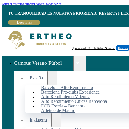
Saltar al contenido principal
Saltar al pie de página
TU TRANQUILIDAD ES NUESTRA PRIORIDAD: RESERVA FLEX
Leer más
Opiniones de Clientes
Sobre Nosotros
Reservar
Campus Verano Fútbol
España
Barcelona Alto Rendimiento
Barcelona Pro-clubs Experience
Alto Rendimiento Valencia
Alto Rendimiento Chicas Barcelona
FCB Escola – Barcelona
Atlético de Madrid
Inglaterra