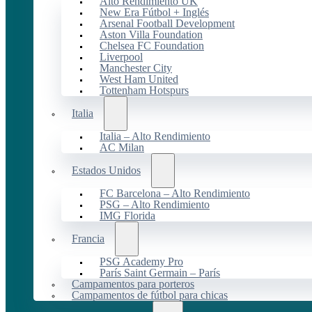
Alto Rendimiento UK
New Era Fútbol + Inglés
Arsenal Football Development
Aston Villa Foundation
Chelsea FC Foundation
Liverpool
Manchester City
West Ham United
Tottenham Hotspurs
Italia
Italia – Alto Rendimiento
AC Milan
Estados Unidos
FC Barcelona – Alto Rendimiento
PSG – Alto Rendimiento
IMG Florida
Francia
PSG Academy Pro
París Saint Germain – París
Campamentos para porteros
Campamentos de fútbol para chicas