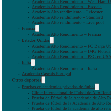
Academia Alto Rendimiento – West Ham U
Academia Alto Rendimiento – Escocia
Academia Alto rendimiento – Leicester
Academia Alto rendimiento – Stamford
Academia Alto rendimiento – Liverpool
Francia
Academia Alto Rendimiento – Francia
Estados Unidos
Academia Alto Rendimiento – FC Barça U
Academia Alto Rendimiento – IMG Florida
Academia Alto Rendimiento – PSG en US
Italia
Academia Alto Rendimiento – Italia
Academia Cascais Portugal
Otros deportes
Pruebas en academias privadas de fútbol
Clinic Internacional de Fútbol de Alto Ren
Prueba de Fútbol de la Academia de Alto R
Prueba de fútbol de la Academia de Alto Re
Prueba de fútbol de la academia de alto ren