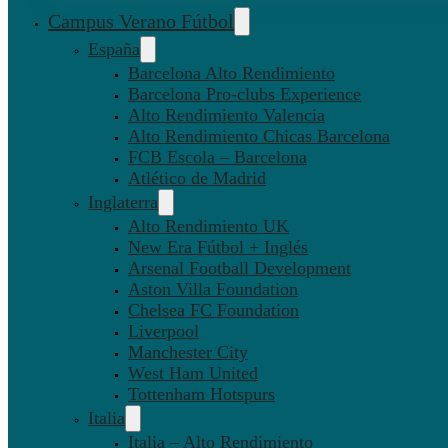
Campus Verano Fútbol
España
Barcelona Alto Rendimiento
Barcelona Pro-clubs Experience
Alto Rendimiento Valencia
Alto Rendimiento Chicas Barcelona
FCB Escola – Barcelona
Atlético de Madrid
Inglaterra
Alto Rendimiento UK
New Era Fútbol + Inglés
Arsenal Football Development
Aston Villa Foundation
Chelsea FC Foundation
Liverpool
Manchester City
West Ham United
Tottenham Hotspurs
Italia
Italia – Alto Rendimiento