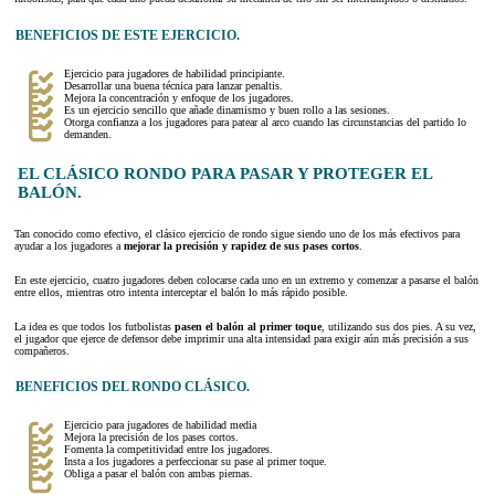
BENEFICIOS DE ESTE EJERCICIO.
Ejercicio para jugadores de habilidad principiante.
Desarrollar una buena técnica para lanzar penaltis.
Mejora la concentración y enfoque de los jugadores.
Es un ejercicio sencillo que añade dinamismo y buen rollo a las sesiones.
Otorga confianza a los jugadores para patear al arco cuando las circunstancias del partido lo
demanden.
EL CLÁSICO RONDO PARA PASAR Y PROTEGER EL
BALÓN.
Tan conocido como efectivo, el clásico ejercicio de rondo sigue siendo uno de los más efectivos para
ayudar a los jugadores a
mejorar la precisión y rapidez de sus pases cortos
.
En este ejercicio, cuatro jugadores deben colocarse cada uno en un extremo y comenzar a pasarse el balón
entre ellos, mientras otro intenta interceptar el balón lo más rápido posible.
La idea es que todos los futbolistas
pasen el balón al primer toque
, utilizando sus dos pies. A su vez,
el jugador que ejerce de defensor debe imprimir una alta intensidad para exigir aún más precisión a sus
compañeros.
BENEFICIOS DEL RONDO CLÁSICO.
Ejercicio para jugadores de habilidad media
Mejora la precisión de los pases cortos.
Fomenta la competitividad entre los jugadores.
Insta a los jugadores a perfeccionar su pase al primer toque.
Obliga a pasar el balón con ambas piernas.