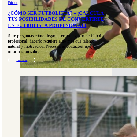
Fútbol
¿CÓMO SER FUTBOLISTA? – ¡CALCULA
TUS POSIBILIDADES DE CONVERTIRTE
EN FUTBOLISTA PROFESIONAL!
Si te preguntas cómo llegar a ser un jugador de fútbol
profesional, hacerlo requiere algo más que talento
natural y motivación. Necesitarás contactos, apoyo,
información sobre…
Leer más