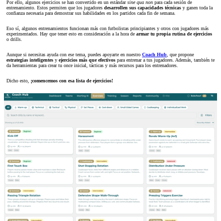
Por ello, algunos ejercicios se han convertido en un estándar
sine qua non
para cada sesión de
entrenamiento. Estos permiten que los jugadores
desarrollen sus capacidades técnicas
y ganen toda la
confianza necesaria para demostrar sus habilidades en los partidos cada fin de semana.
Eso sí, algunos entrenamientos funcionan más con futbolistas principiantes y otros con jugadores más
experimentados. Hay que tener esto en consideración a la hora de
armar tu propia rutina de ejercicios
o drills.
Aunque si necesitas ayuda con ese tema, puedes apoyarte en nuestro
Coach Hub
, que propone
estrategias inteligentes
y
ejercicios más que efectivos
para entrenar a tus jugadores. Además, también te
da herramientas para crear tu once inicial, tácticas y más recursos para los entrenadores.
Dicho esto,
¡comencemos con esa lista de ejercicios!