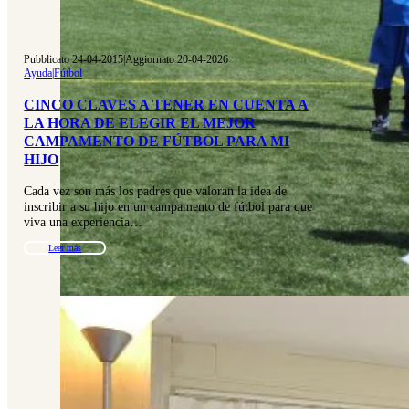
Pubblicato 24-04-2015
|
Aggiornato 20-04-2026
Ayuda
|
Fútbol
CINCO CLAVES A TENER EN CUENTA A
LA HORA DE ELEGIR EL MEJOR
CAMPAMENTO DE FÚTBOL PARA MI
HIJO
Cada vez son más los padres que valoran la idea de
inscribir a su hijo en un campamento de fútbol para que
viva una experiencia…
Leer más