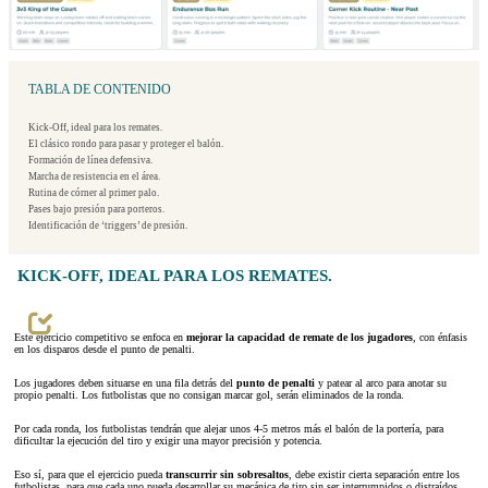
TABLA DE CONTENIDO
Kick-Off, ideal para los remates.
El clásico rondo para pasar y proteger el balón.
Formación de línea defensiva.
Marcha de resistencia en el área.
Rutina de córner al primer palo.
Pases bajo presión para porteros.
Identificación de ‘triggers’ de presión.
KICK-OFF, IDEAL PARA LOS REMATES.
Este ejercicio competitivo se enfoca en
mejorar la capacidad de remate de los jugadores
, con énfasis
en los disparos desde el punto de penalti.
Los jugadores deben situarse en una fila detrás del
punto de penalti
y patear al arco para anotar su
propio penalti. Los futbolistas que no consigan marcar gol, serán eliminados de la ronda.
Por cada ronda, los futbolistas tendrán que alejar unos 4-5 metros más el balón de la portería, para
dificultar la ejecución del tiro y exigir una mayor precisión y potencia.
Eso sí, para que el ejercicio pueda
transcurrir sin sobresaltos
, debe existir cierta separación entre los
futbolistas, para que cada uno pueda desarrollar su mecánica de tiro sin ser interrumpidos o distraídos.