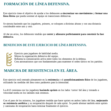
FORMACIÓN DE LÍNEA DEFENSIVA.
Este ejercicio tiene el objetivo de ayudar a los defensores
a sincronizar sus
movimientos
y
formar una
línea férrea
que pueda sostener al equipo en transiciones defensivas.
Se ejecuta haciendo que los jugadores, primero, se coloquen a distintas alturas y con una distancia
considerable entre uno y otro.
Al dar un aviso, los defensores tendrán que
correr y alinearse perfectamente para construir la fase
defensiva
.
BENEFICIOS DE ESTE EJERCICIO DE LÍNEA DEFENSIVA.
Ejercicio para jugadores de habilidad media.
Mejora la organización defensiva del equipo.
Refuerza la comunicación activa entre todos los elementos de la defensa.
Crea automatismos que son fundamentales para mantener el orden táctico en los partidos.
MARCHA DE RESISTENCIA EN EL ÁREA.
Este ejercicio está centrado plenamente en la
resistencia
y el
acondicionamiento físico
de los jugadores,
utilizando las medidas del área como parámetro para la intensidad.
La
drill
comienza con los jugadores
haciendo sprints
en los lados ‘cortos’ del área y trotando a
velocidad media en los laterales más extensos.
Con el paso de los minutos, los jugadores tendrán que hacer sprints en ambos lados del área,
mejorando
su resistencia aeróbica
y su recuperación después de cada sprint. Se puede alternar también entre sprints
y caminatas de recuperación hasta terminar finalmente el ejercicio.