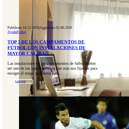
Pubblicato 14-12-2016
|
Aggiornato 02-06-2026
Ayuda
|
Fútbol
TOP 5 DE LOS CAMPAMENTOS DE
FÚTBOL CON INSTALACIONES DE
MAYOR CALIDAD
Las instalaciones de los campamentos de fútbol suelen
ser uno de los aspectos en los que más nos fijamos para
escoger el mejor programa para…
Leer más