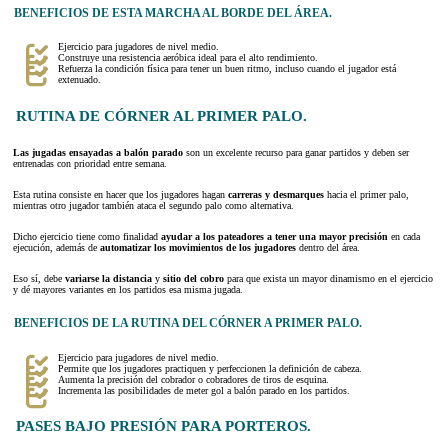
BENEFICIOS DE ESTA MARCHA AL BORDE DEL ÁREA.
Ejercicio para jugadores de nivel medio.
Construye una resistencia aeróbica ideal para el alto rendimiento.
Refuerza la condición física para tener un buen ritmo, incluso cuando el jugador está
extenuado.
RUTINA DE CÓRNER AL PRIMER PALO.
Las jugadas ensayadas a balón parado
son un excelente recurso para ganar partidos y deben ser
entrenadas con prioridad entre semana.
Esta rutina consiste en hacer que los jugadores hagan
carreras y desmarques
hacia el primer palo,
mientras otro jugador también ataca el segundo palo como alternativa.
Dicho ejercicio tiene como finalidad
ayudar a los pateadores a tener una mayor precisión
en cada
ejecución, además de
automatizar los movimientos de los jugadores
dentro del área.
Eso sí, debe
variarse la distancia
y
sitio del cobro
para que exista un mayor dinamismo en el ejercicio
y dé mayores variantes en los partidos esa misma jugada.
BENEFICIOS DE LA RUTINA DEL CÓRNER A PRIMER PALO.
Ejercicio para jugadores de nivel medio.
Permite que los jugadores practiquen y perfeccionen la definición de cabeza.
Aumenta la precisión del cobrador o cobradores de tiros de esquina.
Incrementa las posibilidades de meter gol a balón parado en los partidos.
PASES BAJO PRESIÓN PARA PORTEROS.