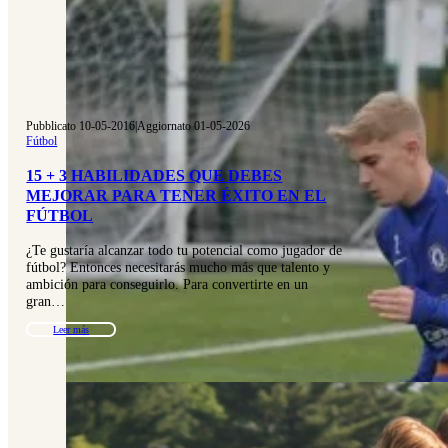
Pubblicato 10-05-2016
|
Aggiornato 01-05-2026
Fútbol
15 + 3 HABILIDADES QUE DEBES
MEJORAR PARA TENER ÉXITO EN EL
FÚTBOL
¿Te gustaría alcanzar todo tu potencial como jugador de
fútbol? Entonces necesitarás mucho más que talento y
ambición para conseguirlo. Para convertirte en un
gran…
Leer más