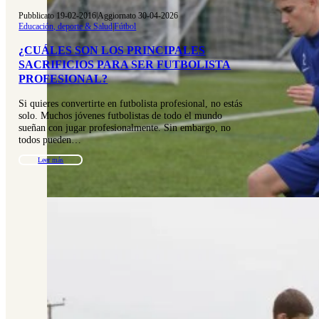
Pubblicato 19-02-2016
|
Aggiornato 30-04-2026
Educación, deporte & Salud
|
Fútbol
¿CUÁLES SON LOS PRINCIPALES
SACRIFICIOS PARA SER FUTBOLISTA
PROFESIONAL?
Si quieres convertirte en futbolista profesional, no estás
solo. Muchos jóvenes futbolistas de todo el mundo
sueñan con jugar profesionalmente. Sin embargo, no
todos pueden…
Leer más