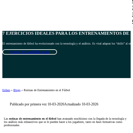
7 EJERCICIOS IDEALES PARA LOS ENTRENAMIENTOS DE F
El entrenamiento de fútbol ha evolucionado con la tecnología y el análisis. Es vital adaptar los “drills” al nive
Pruebe el Coach Hub gratis
Ertheo
»
Blogs
»
Rutinas de Entrenamiento en el Fútbol
Publicado por primera vez 10-03-2026
Actualizado 10-03-2026
Las
rutinas de entrenamiento
en el fútbol
han avanzado muchísimo con la llegada de la tecnología y
los análisis más exhaustivos que se le pueden hacer a los jugadores, tanto en fases formativas como
profesionales.