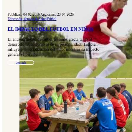
Pubblicato 04-02-2016
|
Aggiornato 23-04-2026
Educación, deporte & Salud
|
Fútbol
EL IMPACTO DEL FÚTBOL EN NIÑOS
El entrenamiento de fútbol en niños afecta tanto al
desarrollo físico como al de su personalidad. También
influye a la socialización del niño, mientras su impacto
general se percibe…
Leer más