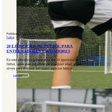
Pubblicato 24-10-2016
|
Aggiornato 01-05-2026
Fútbol
20 EJERCICIOS DE FÚTBOL PARA
ENTRENADORES Y JUGADORES
En este artículo te presentamos los 20 ejercicios de
fútbol, aptos para jugadores de cualquier edad, y que
sirven para dominar los cuatro aspectos básicos…
Leer más