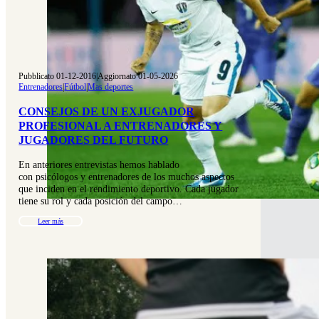
Pubblicato 01-12-2016
|
Aggiornato 01-05-2026
Entrenadores
|
Fútbol
|
Mas deportes
CONSEJOS DE UN EXJUGADOR
PROFESIONAL A ENTRENADORES Y
JUGADORES DEL FUTURO
En anteriores entrevistas hemos hablado
con psicólogos y entrenadores de los muchos aspectos
que inciden en el rendimiento deportivo. Cada jugador
tiene su rol y cada posición del campo…
Leer más