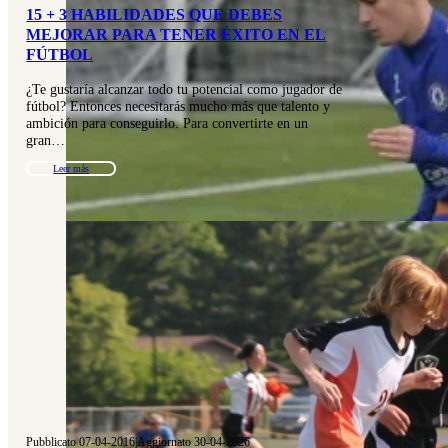
15 + 3 HABILIDADES QUE DEBES
MEJORAR PARA TENER ÉXITO EN EL
FÚTBOL
¿Te gustaría alcanzar todo tu potencial como jugador de
fútbol? Entonces necesitarás mucho más que talento y
ambición para conseguirlo. Para convertirte en un
gran…
Leer más
Pubblicato 07-04-2016
|
Aggiornato 30-04-2026