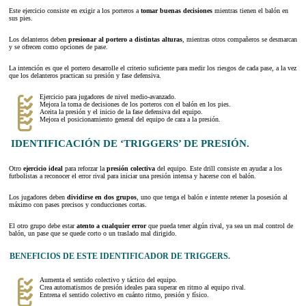
Este ejercicio consiste en exigir a los porteros a
tomar buenas decisiones
mientras tienen el balón en
sus pies.
Los delanteros deben
presionar al portero a distintas alturas
, mientras otros compañeros se desmarcan
y se ofrecen como opciones de pase.
La intención es que el portero desarrolle el criterio suficiente para medir los riesgos de cada pase, a la vez
que los delanteros practican su presión y fase defensiva.
Ejercicio para jugadores de nivel medio-avanzado.
Mejora la toma de decisiones de los porteros con el balón en los pies.
Aceita la presión y el inicio de la fase defensiva del equipo.
Mejora el posicionamiento general del equipo de cara a la presión.
IDENTIFICACIÓN DE ‘TRIGGERS’ DE PRESIÓN.
Otro
ejercicio ideal
para reforzar la
presión colectiva
del equipo. Este drill consiste en ayudar a los
futbolistas a reconocer el error rival para iniciar una presión intensa y hacerse con el balón.
Los jugadores deben
dividirse en dos grupos
, uno que tenga el balón e intente retener la posesión al
máximo con pases precisos y conducciones cortas.
El otro grupo debe estar
atento a cualquier error
que pueda tener algún rival, ya sea un mal control de
balón, un pase que se quede corto o un traslado mal dirigido.
BENEFICIOS DE ESTE IDENTIFICADOR DE TRIGGERS.
Aumenta el sentido colectivo y táctico del equipo.
Crea automatismos de presión ideales para superar en ritmo al equipo rival.
Entrena el sentido colectivo en cuánto ritmo, presión y físico.